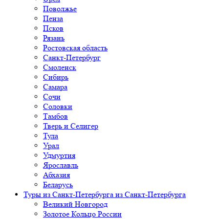
Поволжье
Пенза
Псков
Рязань
Ростовская область
Санкт-Петербург
Смоленск
Сибирь
Самара
Сочи
Соловки
Тамбов
Тверь и Селигер
Тула
Урал
Удмуртия
Ярославль
Абхазия
Беларусь
Туры из Санкт-Петербурга
из Санкт-Петербурга
Великий Новгород
Золотое Кольцо России