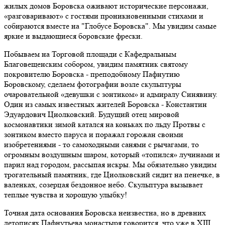
жилых домов Боровска оживают исторические персонажи,
«разговаривают» с гостями проникновенными стихами и
собираются вместе на "Глобусе Боровска". Мы увидим самые
яркие и выдающиеся боровские фрески.
Побываем на Торговой площади с Кафедральным
Благовещенским собором, увидим памятник святому
покровителю Боровска - преподобному Пафнутию
Боровскому, сделаем фотографии возле скульптуры
очаровательной «девушки с зонтиком» и адмиралу Синявину.
Один из самых известных жителей Боровска - Константин
Эдуардович Циолковский. Будущий отец мировой
космонавтики зимой катался на коньках по льду Протвы с
зонтиком вместо паруса и поражал горожан своими
изобретениями - то самоходными санями с рычагами, то
огромным воздушным шаром, который «топился» лучинами и
парил над городом, рассыпая искры. Мы обязательно увидим
трогательный памятник, где Циолковский сидит на пенечке, в
валенках, созерцая бездонное небо. Скульптура вызывает
теплые чувства и хорошую улыбку!
Точная дата основания Боровска неизвестна, но в древних
летописях Пафнутьева монастыря говорится, что уже в XIII