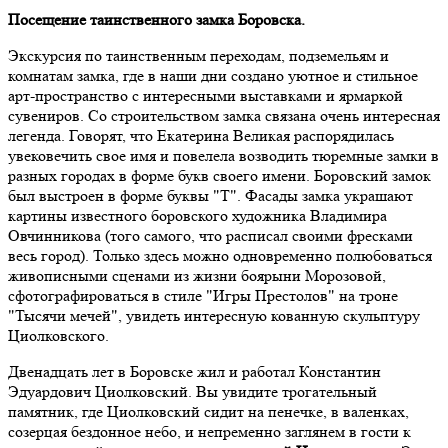
Посещение таинственного замка Боровска.
Экскурсия по таинственным переходам, подземельям и
комнатам замка, где в наши дни создано уютное и стильное
арт-пространство с интересными выставками и ярмаркой
сувениров. Со строительством замка связана очень интересная
легенда. Говорят, что Екатерина Великая распорядилась
увековечить свое имя и повелела возводить тюремные замки в
разных городах в форме букв своего имени. Боровский замок
был выстроен в форме буквы "Т". Фасады замка украшают
картины известного боровского художника Владимира
Овчинникова (того самого, что расписал своими фресками
весь город). Только здесь можно одновременно полюбоваться
живописными сценами из жизни боярыни Морозовой,
сфотографироваться в стиле "Игры Престолов" на троне
"Тысячи мечей", увидеть интересную кованную скульптуру
Циолковского.
Двенадцать лет в Боровске жил и работал Константин
Эдуардович Циолковский. Вы увидите трогательный
памятник, где Циолковский сидит на пенечке, в валенках,
созерцая бездонное небо, и непременно заглянем в гости к