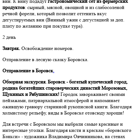
вин. К вину подадут
гастрономический сет из фермерских
продуктов
: сырный, мясной, овощной и из слабосоленой
речной форели, который позволит оттенить вкус
дегустируемых вин (Винный ужин с дегустацией за доп.
плату по желанию при покупке тура).
2 день
Завтрак.
Освобождение номеров.
Отправление в лесную сказку Боровска.
Отправление в Боровск
.
Обзорная экскурсия. Боровск - богатый купеческий город,
родина богатейших староверческих династий Морозовых,
Щукиных и Рябушинских!
Городок завораживает своими
пейзажами, патриархальной атмосферой и напоминает
ожившую гравюру старинной рукописной книги. Благодаря
холмистому рельефу, виды в Боровске отовсюду хороши!
Для встречи с Боровском мы выбрали самые красивые и
интересные уголки. Благодаря кисти и краскам «боровского
Бэнкси» - художника Владимира Овчинникова, на стенах