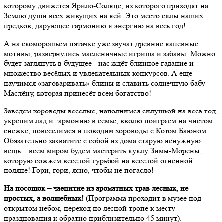
которому движется Ярило-Солнце, из которого приходят на
Землю души всех живущих на ней. Это место силы наших
предков, дарующее гармонию и энергию на весь год!
А на скоморошьем пятачке уже звучат древние напевные
мотивы, развернулись масленичные игрища и забавы. Можно
будет заглянуть в будущее - нас ждёт блинное гадание и
множество весёлых и увлекательных конкурсов. А еще
научимся «заговаривать» блины и славить солнечную бабу
Маслёну, которая принесёт всем богатство!
Заведем хороводы веселые, наполнимся силушкой на весь год,
укрепим лад и гармонию в семье, вволю поиграем на чистом
снежке, повеселимся и поводим хороводы с Котом Баюном.
Обязательно захватите с собой из дома старую ненужную
вещь – всем миром будем мастерить куклу Зимы-Морены,
которую сожжем веселой гурьбой на веселой огненной
поляне! Гори, гори, ясно, чтобы не погасло!
На посошок – чаепитие из ароматных трав лесных, не
простых, а волшебных!
(Программа проходит в музее под
открытом небом, переход по лесной тропе к месту
празднования и обратно приблизительно 45 минут).