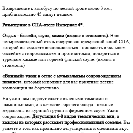
Возвращение к автобусу по лесной тропе около 3 км.,
приблизительно 45 минут пешком.
Размещение в СПА-отеле Империал 4*.
Отдых - бассейн, сауна, хамам (входит в стоимость).
Наш
четырехзвездочный отель оборудован прекрасной зоной СПА,
которой вы сможете воспользоваться - поплавать в большом
бассейне с гидромассажем и противотоком, попариться в
турецком хамаме или горячей финской сауне. (входит в
стоимость)
«Винный» ужин в отеле с музыкальным сопровождением
пианиста
, который исполнит для нас приятные легкие
композиции на фортепиано.
На ужин нам подадут салат с вялеными томатами и
шампиньонами, а в качестве горячего блюда - нежные
медальоны из куриной грудки в фирменном соусе. Ужин
сопровождает
Дегустация 6-8 видов тематических вин, о
каждом из которых расскажет профессиональный сомелье.
Вы
узнаете о том, как правильно дегустировать и оценивать вкус