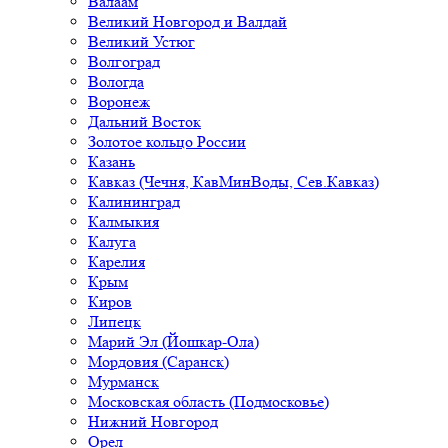
Валаам
Великий Новгород и Валдай
Великий Устюг
Волгоград
Вологда
Воронеж
Дальний Восток
Золотое кольцо России
Казань
Кавказ (Чечня, КавМинВоды, Сев.Кавказ)
Калининград
Калмыкия
Калуга
Карелия
Крым
Киров
Липецк
Марий Эл (Йошкар-Ола)
Мордовия (Саранск)
Мурманск
Московская область (Подмосковье)
Нижний Новгород
Орел