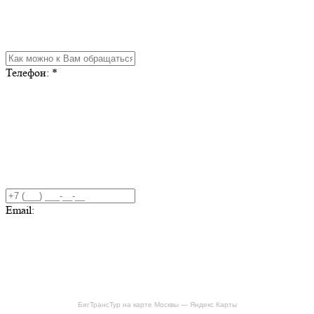
Телефон:
*
Email:
БигТрансТур на карте Москвы — Яндекс Карты