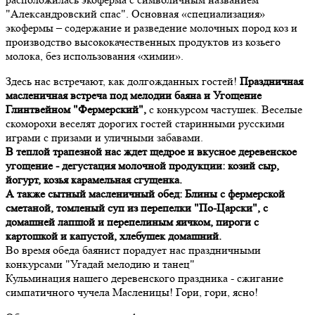
"Александровский спас".
Основная «специализация»
экофермы – содержание и разведение молочных пород коз и
производство высококачественных продуктов из козьего
молока, без использования «химии».
Здесь нас встречают, как долгожданных гостей!
Праздничная
масленичная встреча под мелодии баяна и
Угощение
Глинтвейном "Фермерский",
с конкурсом частушек. Веселые
скоморохи веселят дорогих гостей старинными русскими
играми с призами и уличными забавами.
В теплой трапезной нас ждет щедрое и вкусное деревенское
угощение - дегустация молочной продукции: козий сыр,
йогурт, козья карамельная сгущенка.
А также сытный масленичный обед: Блины с фермерской
сметаной, томленый суп из перепелки "По-Царски", с
домашней лапшой и перепелиным яичком, пироги с
картошкой и капустой, хлебушек домашний.
Во время обеда баянист порадует нас праздничными
конкурсами "Угадай мелодию и танец"
Кульминация нашего деревенского праздника - сжигание
симпатичного чучела Масленицы! Гори, гори, ясно!