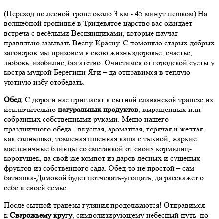
(Переход по лесной тропе около 3 км - 45 минут пешком) На
волшебной тропинке в Тридевятое царство вас ожидает
встреча с весёлыми Веснянщиками, которые научат
правильно зазывать Весну-Красну. С помощью старых добрых
заговоров мы призовём в свою жизнь здоровье, счастье,
любовь, изобилие, богатство. Очистимся от городской суеты у
костра мудрой Берегини-Яги – да отправимся в теплую
уютную избу отобедать.
Обед.
С дороги нас пригласят к сытной славянской трапезе из
исключительно
натуральных продуктов
, выращенных или
собранных собственными руками. Меню нашего
праздничного обеда - вкусная, ароматная, горячая и желтая,
как солнышко, томленая пшенная каша с тыквой, жаркие
масленичные блинцы со сметанкой от своих кормилиц-
коровушек, да свой же компот из даров лесных и сушеных
фруктов из собственного сада. Обед-то не простой – сам
батюшка-Домовой будет потчевать-угощать, да расскажет о
себе и своей семье.
После сытной трапезы гуляния продолжаются! Отправимся
к
Сварожьему кругу
, символизирующему небесный путь, по