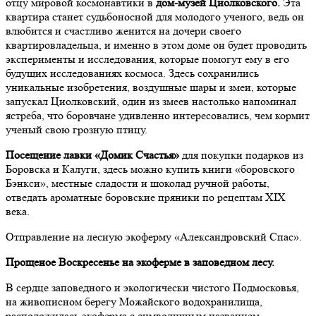
отцу мировой космонавтики в
дом-музей Циолковского.
Эта
квартира станет судьбоносной для молодого ученого, ведь он
влюбится и счастливо женится на дочери своего
квартировладельца, и именно в этом доме он будет проводить
эксперименты и исследования, которые помогут ему в его
будущих исследованиях космоса. Здесь сохранились
уникальные изобретения, воздушные шары и змеи, которые
запускал Циолковский, один из змеев настолько напоминал
ястреба, что боровчане удивленно интересовались, чем кормит
ученый свою грозную птицу.
Посещение лавки «Домик Счастья»
для покупки подарков из
Боровска и Калуги, здесь можно купить книги «боровского
Бэнкси», местные сладости и шоколад ручной работы,
отведать ароматные боровские пряники по рецептам XIX
века.
Отправление
на лесную экоферму «Александровский Спас».
Прощеное Воскресенье на экоферме в заповедном лесу.
В сердце заповедного и экологически чистого Подмосковья,
на живописном берегу Можайского водохранилища,
расположилась экоферма с символичным названием