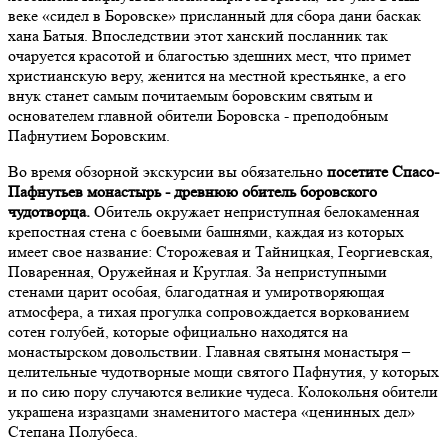
веке «сидел в Боровске» присланный для сбора дани баскак
хана Батыя. Впоследствии этот ханский посланник так
очаруется красотой и благостью здешних мест, что примет
христианскую веру, женится на местной крестьянке, а его
внук станет самым почитаемым боровским святым и
основателем главной обители Боровска - преподобным
Пафнутием Боровским.
Во время обзорной экскурсии вы обязательно
посетите Спасо-
Пафнутьев монастырь - древнюю обитель боровского
чудотворца.
Обитель окружает неприступная белокаменная
крепостная стена с боевыми башнями, каждая из которых
имеет свое название: Сторожевая и Тайницкая, Георгиевская,
Поваренная, Оружейная и Круглая. За неприступными
стенами царит особая, благодатная и умиротворяющая
атмосфера, а тихая прогулка сопровождается воркованием
сотен голубей, которые официально находятся на
монастырском довольствии. Главная святыня монастыря –
целительные чудотворные мощи святого Пафнутия, у которых
и по сию пору случаются великие чудеса. Колокольня обители
украшена изразцами знаменитого мастера «ценинных дел»
Степана Полубеса.