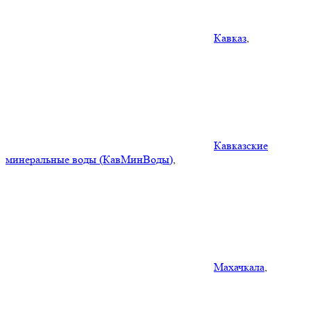
Кавказ
,
Кавказские
минеральные воды (КавМинВоды)
,
Махачкала
,