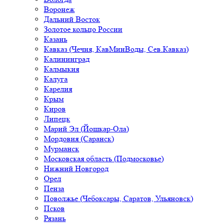
Воронеж
Дальний Восток
Золотое кольцо России
Казань
Кавказ (Чечня, КавМинВоды, Сев.Кавказ)
Калининград
Калмыкия
Калуга
Карелия
Крым
Киров
Липецк
Марий Эл (Йошкар-Ола)
Мордовия (Саранск)
Мурманск
Московская область (Подмосковье)
Нижний Новгород
Орел
Пенза
Поволжье (Чебоксары, Саратов, Ульяновск)
Псков
Рязань