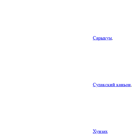
Сарыкум
,
Сулакский каньон
,
Хунзах