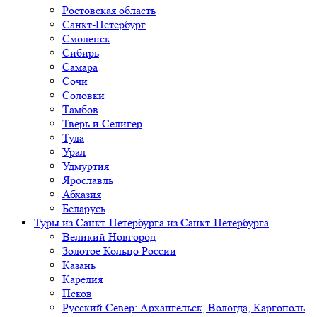
Ростовская область
Санкт-Петербург
Смоленск
Сибирь
Самара
Сочи
Соловки
Тамбов
Тверь и Селигер
Тула
Урал
Удмуртия
Ярославль
Абхазия
Беларусь
Туры из Санкт-Петербурга
из Санкт-Петербурга
Великий Новгород
Золотое Кольцо России
Казань
Карелия
Псков
Русский Север: Архангельск, Вологда, Каргополь