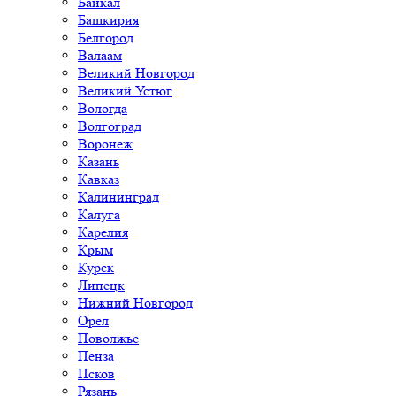
Байкал
Башкирия
Белгород
Валаам
Великий Новгород
Великий Устюг
Вологда
Волгоград
Воронеж
Казань
Кавказ
Калининград
Калуга
Карелия
Крым
Курск
Липецк
Нижний Новгород
Орел
Поволжье
Пенза
Псков
Рязань