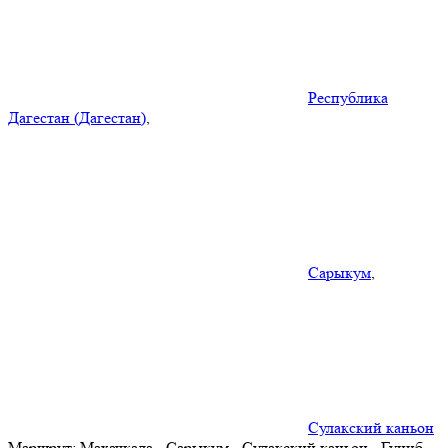
Республика
Дагестан (Дагестан)
,
Сарыкум
,
Сулакский каньон
Маршрут:
Махачкала - Сарыкум - Сулакский каньон - Гуниб -