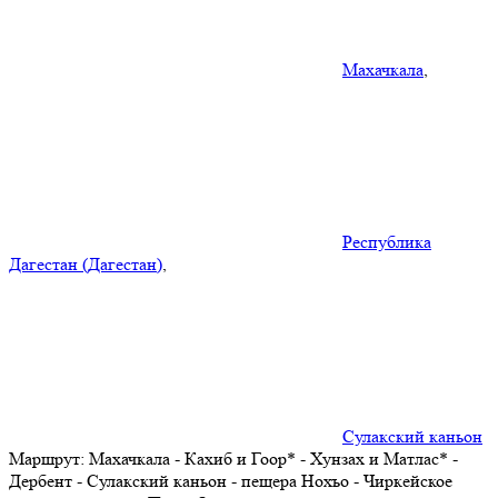
Махачкала
,
Республика
Дагестан (Дагестан)
,
Сулакский каньон
Маршрут:
Махачкала - Кахиб и Гоор* - Хунзах и Матлас* -
Дербент - Сулакский каньон - пещера Нохъо - Чиркейское