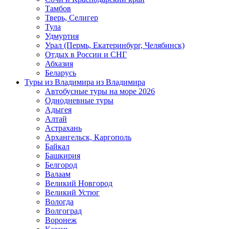
Тамбов
Тверь, Селигер
Тула
Удмуртия
Урал (Пермь, Екатеринбург, Челябинск)
Отдых в России и СНГ
Абхазия
Беларусь
Туры из Владимира
из Владимира
Автобусные туры на море 2026
Однодневные туры
Адыгея
Алтай
Астрахань
Архангельск, Каргополь
Байкал
Башкирия
Белгород
Валаам
Великий Новгород
Великий Устюг
Вологда
Волгоград
Воронеж