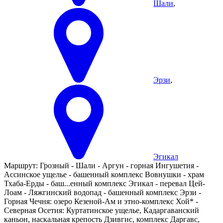
Шали
,
Эрзи
,
Эгикал
Маршрут:
Грозный - Шали - Аргун - горная Ингушетия -
Ассинское ущелье - башенный комплекс Вовнушки - храм
Тхаба-Ерды - баш
...
енный комплекс Эгикал - перевал Цей-
Лоам - Ляжгинский водопад - башенный комплекс Эрзи -
Горная Чечня: озеро Кезеной-Ам и этно-комплекс Хой* -
Северная Осетия: Куртатинское ущелье, Кадаргаванский
каньон, наскальная крепость Дзивгис, комплекс Даргавс,