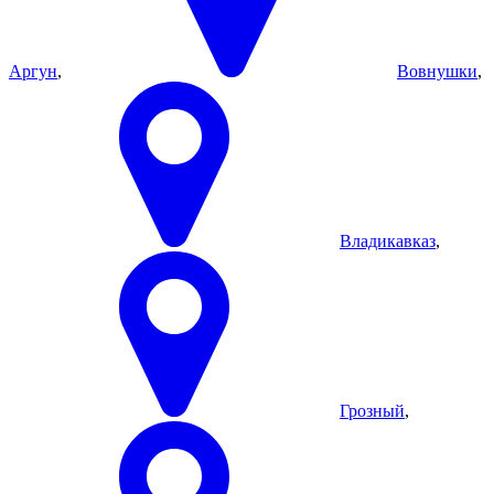
Аргун
,
Вовнушки
,
Владикавказ
,
Грозный
,