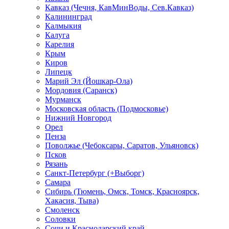
Кавказ (Чечня, КавМинВоды, Сев.Кавказ)
Калининград
Калмыкия
Калуга
Карелия
Крым
Киров
Липецк
Марий Эл (Йошкар-Ола)
Мордовия (Саранск)
Мурманск
Московская область (Подмосковье)
Нижний Новгород
Орел
Пенза
Поволжье (Чебоксары, Саратов, Ульяновск)
Псков
Рязань
Санкт-Петербург (+Выборг)
Самара
Сибирь (Тюмень, Омск, Томск, Красноярск,
Хакасия, Тыва)
Смоленск
Соловки
Сочи и Краснодарский край