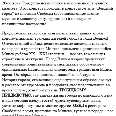
20-го века, Рождественские песни в исполнении струнного
квартета. Этот концерт проходит в концертном зале "Верхний
город" на площади Свободы (восстановленное здание
мужского монастыря бернардинцев) и поддержит
праздничное настроение!
Продолжение экскурсии: монументальные здания эпохи
конструктивизма, трагедия жителей города в годы Великой
Отечественной войны; величественные ансамбли главных
площадей и проспектов Минска, динамично развивающийся
Минск рубежа ХХ—ХХI столетий — все это тоже найдет
отражение в экскурсии. Перед Вашим взором предстанут
современные общественные и спортивные сооружения –
оригинальная Национальная библиотека, грандиозная Минск-
арена, Октябрьская площадь с главной елкой страны…
История города, его великие люди чудесным образом оживут
в рассказе экскурсовода и продолжат свое повествование во
время пешеходной прогулки по
ТРОИЦКОМУ
ПРЕДМЕСТЬЮ
, где кипела жизнь города позапрошлого века
и куда сегодня влекут гостей музеи, сувенирные лавки,
уютные кафе, корчмы и многое другое.
ОБЕД
в ресторане.
Свободное время, прогулки по Минску, гулянье в городе – все
рядом! Ночлег в Минске