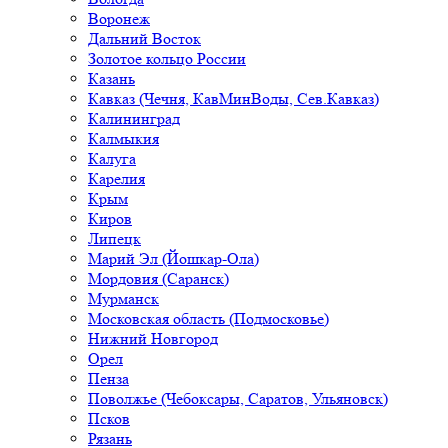
Воронеж
Дальний Восток
Золотое кольцо России
Казань
Кавказ (Чечня, КавМинВоды, Сев.Кавказ)
Калининград
Калмыкия
Калуга
Карелия
Крым
Киров
Липецк
Марий Эл (Йошкар-Ола)
Мордовия (Саранск)
Мурманск
Московская область (Подмосковье)
Нижний Новгород
Орел
Пенза
Поволжье (Чебоксары, Саратов, Ульяновск)
Псков
Рязань