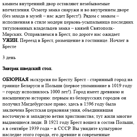
камнем внутренний двор оставляют незабываемые
впечатления. Осмотр замка снаружи и во внутреннем дворе
(без захода в музей – нас ждет Брест!). Рядом с замком –
исполненная в стиле модерн церковь-усыпальница последних
титулованных владельцев замка – князей Святополк-
Мирских. Отправляемся в Брест, по дороге нас ожидает
УЖИН.
Переезд в Брест, размещение в гостинице. Ночлег в
Бресте
3 день
Завтрак
шведский стол.
ОБЗОРНАЯ
экскурсия по Бресту. Брест - старинный город на
границе Беларуси и Польши (первое упоминание в 1019 году
– городу исполнилось 1000 лет!). Город имеет древнюю и
насыщенную историю: первым из белорусских городов он
получил Магдебургское право; здесь в 1596 году была
заключена Брестская церковная уния, объединившая
восточную и западную ветви христианства; тут жили многие
выдающиеся люди. В 1921 году Брест вошел в состав Польши,
а в сентябре 1939 года – в СССР. Вы увидите культурное
наследие этого города, его древние и современные