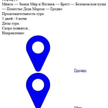
Минск — Замки Мир и Не­свиж — Брест — Бе­ло­веж­ская пу­ща
— По­ме­стье Де­да Мо­ро­за — Грод­но
Продолжительность тура:
5 дней / 4 ночи
Даты тура:
Скоро появятся...
Направление:
Гродно
,
Мир
,