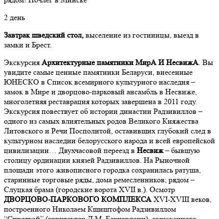
2 день
Завтрак
шведский стол,
выселение из гостиницы, выезд в
замки и Брест.
Экскурсия
Архитектурные памятники МирА И НесвижА
. Вы
увидите самые ценные памятники Беларуси, внесенные
ЮНЕСКО в Список всемирного культурного наследия –
замок в Мире и дворцово-парковый ансамбль в Несвиже,
многолетняя реставрация которых завершена в 2011 году.
Экскурсия повествует об истории династии Радзивиллов –
одного из самых влиятельных родов Великого Княжества
Литовского и Речи Посполитой, оставивших глубокий след в
культурном наследии белорусского народа и всей европейской
цивилизации… Двухчасовой переезд в
Несвиж
– бывшую
столицу ординации князей Радзивиллов. На Рыночной
площади этого живописного городка сохранилась ратуша,
старинные торговые ряды, дома ремесленников; рядом –
Слуцкая брама (городские ворота XVII в.). Осмотр
ДВОРЦОВО-ПАРКОВОГО КОМПЛЕКСА
XVI-XVIII веков,
построенного Николаем Кшиштофом Радзивиллом
“Сироткой” (архитектор Д.М. Бернардони), окруженного