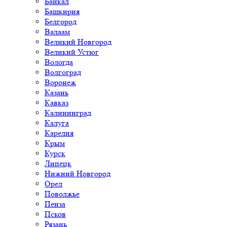
Байкал
Башкирия
Белгород
Валаам
Великий Новгород
Великий Устюг
Вологда
Волгоград
Воронеж
Казань
Кавказ
Калининград
Калуга
Карелия
Крым
Курск
Липецк
Нижний Новгород
Орел
Поволжье
Пенза
Псков
Рязань