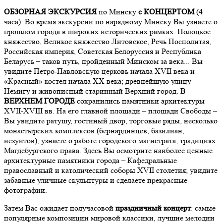
ОБЗОРНАЯ ЭКСКУРСИЯ
по Минску
с КОНЦЕРТОМ
(4
часа). Во время экскурсии по нарядному Минску Вы узнаете о
прошлом города в широких исторических рамках. Полоцкое
княжество, Великое княжество Литовское, Речь Посполитая,
Российская империя, Советская Белоруссия и Республика
Беларусь – таков путь, пройденный Минском за века... Вы
увидите Петро-Павловскую церковь начала ХVII века и
«Красный» костел начала ХХ века; древнейшую улицу
Немигу и живописный старинный Верхний город. В
ВЕРХНЕМ ГОРОДЕ
сохранились памятники архитектуры
XVII-XVIII вв. На его главной площади – площади Свободы –
Вы увидите ратушу, гостиный двор, торговые ряды, несколько
монастырских комплексов (бернардинцев, базилиан,
иезуитов); узнаете о работе городского магистрата, традициях
Магдебургского права. Здесь Вы осмотрите наиболее ценные
архитектурные памятники города – Кафедральные
православный и католический соборы ХVII столетия; увидите
забавные уличные скульптуры и сделаете прекрасные
фотографии.
Затем Вас ожидает получасовой
праздничный
концерт
: самые
популярные композиции мировой классики, лучшие мелодии