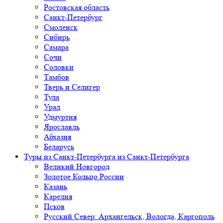
Ростовская область
Санкт-Петербург
Смоленск
Сибирь
Самара
Сочи
Соловки
Тамбов
Тверь и Селигер
Тула
Урал
Удмуртия
Ярославль
Абхазия
Беларусь
Туры из Санкт-Петербурга
из Санкт-Петербурга
Великий Новгород
Золотое Кольцо России
Казань
Карелия
Псков
Русский Север: Архангельск, Вологда, Каргополь