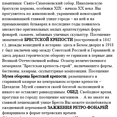
памятники: Свято-Симеоновский собор, Николаевскую
братскую церковь, особняки XIX - начала ХХ века. Вы
прогуляетесь по живописной, украшенной новогодней
иллюминацией главной улице города – на ней и на
примыкающих бульварах в последние годы появилось
множество оригинальных малых архитектурных форм:
фонарей, скамеек, забавных уличных скульптур. Посещение
знаменитой
БРЕСТСКОЙ КРЕПОСТИ
(построенной в 1842
г.), дважды вошедшей в историю: здесь в Белом дворце в 1918
г. был заключен мир между Советской Россией и Германией; и
здесь держал героическую оборону ее гарнизон в первые дни
Великой Отечественной войны. Осмотр величественного
мемориала "Брестская крепость-герой", включающего форты,
бастионы, казармы, скульптурные композиции. Посещение
Музея обороны
Брестской крепости
, размещенного в
старинной казарме на центральном острове крепости –
Цитадели. Музей славится своей богатой экспозицией и
никого не оставляет равнодушным.
ОБЕД.
Свободное время,
прогулки по городу, посещение магазинов… А на закате на
главной пешеходной улице Бреста Вы можете полюбоваться
ежедневной церемонией
ЗАЖЖЕНИЯ РЕТРО-ФОНАРЕЙ
фонарщиком в форме петровских времен.