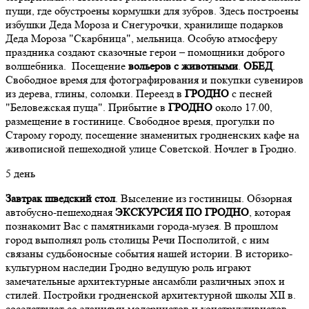
пущи, где обустроены кормушки для зубров. Здесь построены
избушки Деда Мороза и Снегурочки, хранилище подарков
Деда Мороза "Скарбница", мельница. Особую атмосферу
праздника создают сказочные герои – помощники доброго
волшебника. Посещение
вольеров с животными
.
ОБЕД
.
Свободное время для фотографирования и покупки сувениров
из дерева, глины, соломки. Переезд в
ГРОДНО
с песней
"Беловежская пуща". Прибытие в
ГРОДНО
около 17.00,
размещение в гостинице. Свободное время, прогулки по
Старому городу, посещение знаменитых гродненских кафе на
живописной пешеходной улице Советской. Ночлег в Гродно.
5 день
Завтрак шведский стол
. Выселение из гостиницы. Обзорная
автобусно-пешеходная
ЭКСКУРСИЯ ПО ГРОДНО
, которая
познакомит Вас с памятниками города-музея. В прошлом
город выполнял роль столицы Речи Посполитой, с ним
связаны судьбоносные события нашей истории. В историко-
культурном наследии Гродно ведущую роль играют
замечательные архитектурные ансамбли различных эпох и
стилей. Постройки гродненской архитектурной школы XII в.
соседствуют со зданиями модернистов и конструктивистов