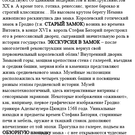
XX в. А кроме того, готика, ренессанс, зрелое барокко и
строгий классицизм… На высоком крутом берегу Немана
живописно раскинулись два замка. Королевский готический
замок в Гродно (т.н.
СТАРЫЙ ЗАМОК
) возник во времена
Витовта, в конце XVI в. король Стефан Баторий перестроил
его в ренессансный дворец, сыгравший значительную роль в
истории государства.
ЭКСКУРСИЯ В ЗАМОК
– после
многолетней реконструкции замок вернул свой
первоначальный королевский облик! Внутренний дворик
Замковой горы, мощная крепостная стена с галереей, въездная
и средняя башни, мерная изба и каменица представляют
жизнь средневекового замка. Музейные экспозиции
расположились на четырех уровнях башни и посвящены
разным этапам гродненской истории. Музей
высокотехнологичный, здесь интерактивные витрины с
сенсорными экранами. Некоторые изображения «оживают»,
как, например, первое графическое изображение Гродно:
гравюра Адельгаузера-Цюндта 1568 года. Уникальные
находки и предметы времен Стефана Батория, старинные
печи и мебель, оружие и ткацкий станок дополняют
впечатление от той эпохи. Прогулка по галерее, подъем на
ОБЗОРНУЮ площадку
замка - с нее открываются чудесные