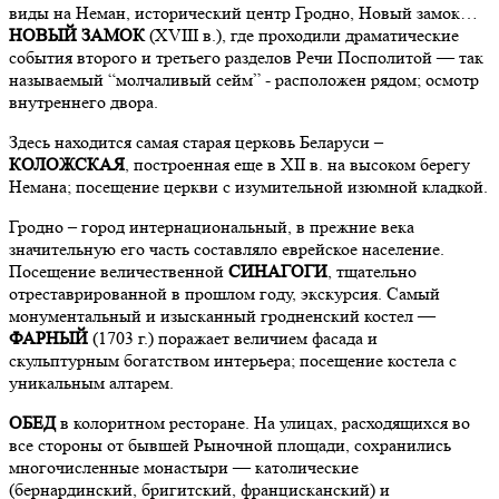
виды на Неман, исторический центр Гродно, Новый замок…
НОВЫЙ ЗАМОК
(XVIII в.), где проходили драматические
события второго и третьего разделов Речи Посполитой — так
называемый “молчаливый сейм” - расположен рядом; осмотр
внутреннего двора.
Здесь находится самая старая церковь Беларуси –
КОЛОЖСКАЯ
, построенная еще в XII в. на высоком берегу
Немана; посещение церкви с изумительной изюмной кладкой.
Гродно – город интернациональный, в прежние века
значительную его часть составляло еврейское население.
Посещение величественной
СИНАГОГИ
, тщательно
отреставрированной в прошлом году, экскурсия. Самый
монументальный и изысканный гродненский костел —
ФАРНЫЙ
(1703 г.) поражает величием фасада и
скульптурным богатством интерьера; посещение костела с
уникальным алтарем.
ОБЕД
в колоритном ресторане. На улицах, расходящихся во
все стороны от бывшей Рыночной площади, сохранились
многочисленные монастыри — католические
(бернардинский, бригитский, францисканский) и