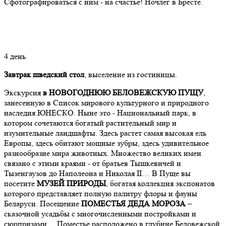
Сфотографироваться с ним - на счастье! Ночлег в Бресте.
4 день
Завтрак
шведский стол
, выселение из гостиницы.
Экскурсия
в НОВОГОДНЮЮ БЕЛОВЕЖСКУЮ ПУЩУ
,
занесенную в Список мирового культурного и природного
наследия ЮНЕСКО. Ныне это - Национальный парк, в
котором сочетаются богатый растительный мир и
изумительные ландшафты. Здесь растет самая высокая ель
Европы, здесь обитают мощные зубры, здесь удивительное
разнообразие мира животных. Множество великих имен
связано с этими краями - от братьев Тышкевичей и
Тызенгаузов до Наполеона и Николая II… В Пуще вы
посетите
МУЗЕЙ ПРИРОДЫ
, богатая коллекция экспонатов
которого представляет полную палитру флоры и фауны
Беларуси. Посещение
ПОМЕСТЬЯ ДЕДА МОРОЗА
–
сказочной усадьбы с многочисленными постройками и
сюрпризами… Поместье расположено в глубине Беловежской