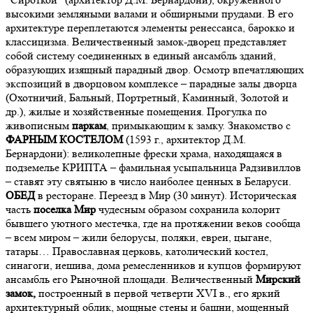
высокими земляными валами и обширными прудами. В его
архитектуре переплетаются элементы ренессанса, барокко и
классицизма. Величественный замок-дворец представляет
собой систему соединенных в единый ансамбль зданий,
образующих изящный парадный двор. Осмотр впечатляющих
экспозиций в дворцовом комплексе – парадные залы дворца
(Охотничий, Бальный, Портретный, Каминный, Золотой и
др.), жилые и хозяйственные помещения. Прогулка по
живописным
паркам
, примыкающим к замку. Знакомство с
ФАРНЫМ КОСТЕЛОМ
(1593 г., архитектор Д.М.
Бернардони): великолепные фрески храма, находящаяся в
подземелье КРИПТА – фамильная усыпальница Радзивиллов
– ставят эту святыню в число наиболее ценных в Беларуси.
ОБЕД
в ресторане. Переезд в Мир (30 минут). Историческая
часть
поселка Мир
чудесным образом сохранила колорит
бывшего уютного местечка, где на протяжении веков сообща
– всем миром – жили белорусы, поляки, евреи, цыгане,
татары… Православная церковь, католический костел,
синагоги, иешива, дома ремесленников и купцов формируют
ансамбль его Рыночной площади. Величественный
Мирский
замок,
построенный в первой четверти XVI в., его яркий
архитектурный облик, мощные стены и башни, мощенный