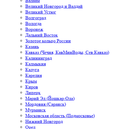
Валаам
Великий Новгород и Валдай
Великий Устюг
Волгоград
Вологда
Воронеж
Дальний Восток
Золотое кольцо России
Казань
Кавказ (Чечня, КавМинВоды, Сев.Кавказ)
Калининград
Калмыкия
Калуга
Карелия
Крым
Киров
Липецк
Марий Эл (Йошкар-Ола)
Мордовия (Саранск)
Мурманск
Московская область (Подмосковье)
Нижний Новгород
Орел