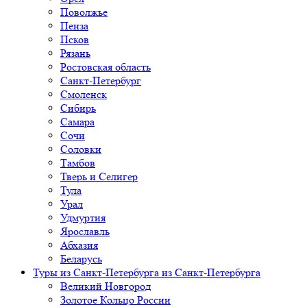
Поволжье
Пенза
Псков
Рязань
Ростовская область
Санкт-Петербург
Смоленск
Сибирь
Самара
Сочи
Соловки
Тамбов
Тверь и Селигер
Тула
Урал
Удмуртия
Ярославль
Абхазия
Беларусь
Туры из Санкт-Петербурга
из Санкт-Петербурга
Великий Новгород
Золотое Кольцо России