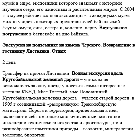
музей в мире, экспозиции которого знакомят с историей
изучения озера, его животным и растительным миром. С 2004
г. в музее работает «живая экспозиция»: в аквариумах музея
можно увидеть некоторых представителей байкальской
фауны: омуля, сига, осетра и, конечно, нерпу.
Виртуальное
погружение
в батискафе на дно Байкала.
Экскурсия на подъемнике на камень Черского. Возвращение в
гостиницу Листвянки. Отдых
2 день
Трансфер на причал Листвянки.
Водная экскурсия вдоль
Кругобайкальской железной дороги
– уникальная
возможность за одну поездку посетить самые интересные
места на КБЖД: Мыс Толстый, мыс Половинный.
Кругобайкальская железная дорога – участок старой дороги, в
1905 г соединившей «разорванную» Транссибирскую
магистраль. Дорога и территория, прилегающая к ней,
включают в себя не только многочисленные памятники
инженерно-технического искусства и архитектуры, но и
разнообразные памятники природы – геологии, минералогии,
зоологии, биологии