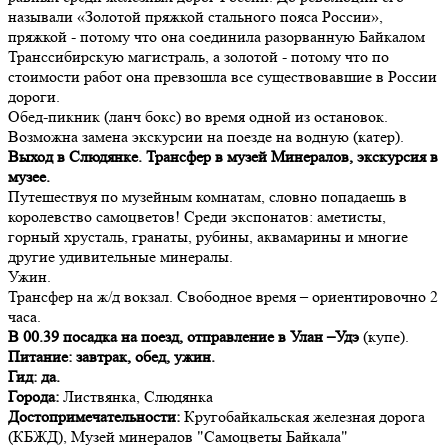
называли «Золотой пряжкой стального пояса России»,
пряжкой - потому что она соединила разорванную Байкалом
Транссибирскую магистраль, а золотой - потому что по
стоимости работ она превзошла все существовавшие в России
дороги.
Обед-пикник (ланч бокс) во время одной из остановок.
Возможна замена экскурсии на поезде на водную (катер).
Выход в Слюдянке. Трансфер в музей Минералов, экскурсия в
музее.
Путешествуя по музейным комнатам, словно попадаешь в
королевство самоцветов! Среди экспонатов: аметисты,
горный хрусталь, гранаты, рубины, аквамарины и многие
другие удивительные минералы.
Ужин.
Трансфер на ж/д вокзал. Свободное время – ориентировочно 2
часа.
В 00.39 посадка на поезд, отправление в Улан –Удэ
(купе).
Питание: завтрак, обед, ужин.
Гид: да.
Города:
Листвянка, Слюдянка
Достопримечательности:
Кругобайкальская железная дорога
(КБЖД), Музей минералов "Самоцветы Байкала"