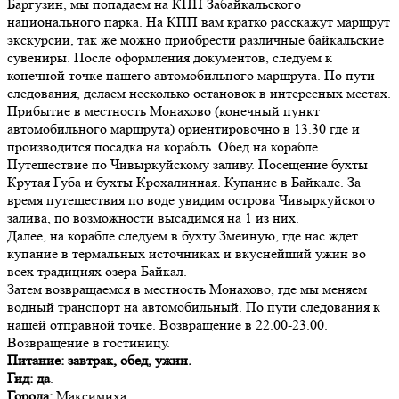
Баргузин, мы попадаем на КПП Забайкальского
национального парка. На КПП вам кратко расскажут маршрут
экскурсии, так же можно приобрести различные байкальские
сувениры. После оформления документов, следуем к
конечной точке нашего автомобильного маршрута. По пути
следования, делаем несколько остановок в интересных местах.
Прибытие в местность Монахово (конечный пункт
автомобильного маршрута) ориентировочно в 13.30 где и
производится посадка на корабль. Обед на корабле.
Путешествие по Чивыркуйскому заливу. Посещение бухты
Крутая Губа и бухты Крохалинная. Купание в Байкале. За
время путешествия по воде увидим острова Чивыркуйского
залива, по возможности высадимся на 1 из них.
Далее, на корабле следуем в бухту Змеиную, где нас ждет
купание в термальных источниках и вкуснейший ужин во
всех традициях озера Байкал.
Затем возвращаемся в местность Монахово, где мы меняем
водный транспорт на автомобильный. По пути следования к
нашей отправной точке. Возвращение в 22.00-23.00.
Возвращение в гостиницу.
Питание: завтрак, обед, ужин.
Гид: да
.
Города:
Максимиха