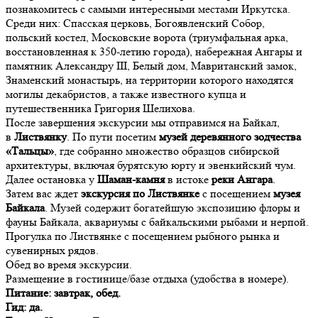
познакомитесь с самыми интересными местами Иркутска.
Среди них: Спасская церковь, Богоявленский Собор,
польский костел, Московские ворота (триумфальная арка,
восстановленная к 350-летию города), набережная Ангары и
памятник Александру III, Белый дом, Мавританский замок,
Знаменский монастырь, на территории которого находятся
могилы декабристов, а также известного купца и
путешественника Григория Шелихова.
После завершения экскурсии мы отправимся на Байкал,
в
Листвянку
. По пути посетим
музей деревянного зодчества
«Тальцы»
, где собранно множество образцов сибирской
архитектуры, включая бурятскую юрту и эвенкийский чум.
Далее остановка у
Шаман-камня
в истоке
реки Ангара
.
Затем вас ждет
экскурсия по Листвянке
с посещением
музея
Байкала
. Музей содержит богатейшую экспозицию флоры и
фауны Байкала, аквариумы с байкальскими рыбами и нерпой.
Прогулка по Листвянке с посещением рыбного рынка и
сувенирных рядов.
Обед во время экскурсии.
Размещение в гостинице/базе отдыха (удобства в номере).
Питание: завтрак, обед.
Гид: да.