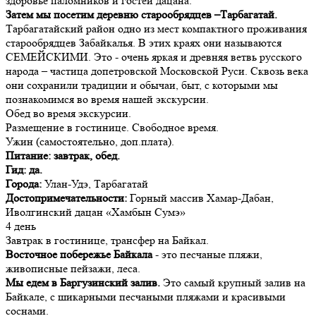
здоровье паломников и гостей дацана.
Затем мы посетим деревню старообрядцев –Тарбагатай.
Тарбагатайский район одно из мест компактного проживания
старообрядцев Забайкалья. В этих краях они называются
СЕМЕЙСКИМИ. Это - очень яркая и древняя ветвь русского
народа – частица допетровской Московской Руси. Сквозь века
они сохранили традиции и обычаи, быт, с которыми мы
познакомимся во время нашей экскурсии.
Обед во время экскурсии.
Размещение в гостинице. Свободное время.
Ужин (самостоятельно, доп.плата).
Питание: завтрак, обед.
Гид: да.
Города:
Улан-Удэ, Тарбагатай
Достопримечательности:
Горный массив Хамар-Дабан,
Иволгинский дацан «Хамбын Сумэ»
4 день
Завтрак в гостинице, трансфер на Байкал.
Восточное побережье Байкала
- это песчаные пляжи,
живописные пейзажи, леса.
Мы едем в Баргузинский залив.
Это самый крупный залив на
Байкале, с шикарными песчаными пляжами и красивыми
соснами.