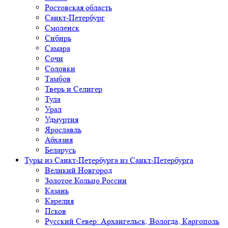
Ростовская область
Санкт-Петербург
Смоленск
Сибирь
Самара
Сочи
Соловки
Тамбов
Тверь и Селигер
Тула
Урал
Удмуртия
Ярославль
Абхазия
Беларусь
Туры из Санкт-Петербурга
из Санкт-Петербурга
Великий Новгород
Золотое Кольцо России
Казань
Карелия
Псков
Русский Север: Архангельск, Вологда, Каргополь