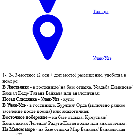
Тальцы
,
Улан-Удэ
1-, 2-, 3-местное (2 осн + доп место) размещение, удобства в
номере:
В Листвянке
- в гостинице/ на базе отдыха, Усадьба Демидова/
Байкал Кедр/ Гавань Байкала или аналогичная;
Поезд Слюдянка - Улан-Удэ
- купе;
В Улан-Удэ
- в гостинице, Бурятия/ Орда (включено раннее
заселение после поезда) или аналогичная;
Восточное побережье
– на базе отдыха, Кумуткан/
Байкальская Легенда/ Радуга/Новая волна или аналогичная;
На Малом море
- на базе отдыха Мир Байкала/ Байкальская