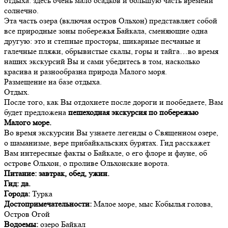
отдыха: здесь очень мало осадков и большую часть времени
солнечно.
Эта часть озера (включая остров Ольхон) представляет собой
все природные зоны побережья Байкала, сменяющие одна
другую: это и степные просторы, шикарные песчаные и
галечные пляжи, обрывистые скалы, горы и тайга…во время
наших экскурсий Вы и сами убедитесь в том, насколько
красива и разнообразна природа Малого моря.
Размещение на базе отдыха.
Отдых.
После того, как Вы отдохнете после дороги и пообедаете, Вам
будет предложена
пешеходная экскурсия по побережью
Малого море.
Во время экскурсии Вы узнаете легенды о Священном озере,
о шаманизме, вере прибайкальских бурятах. Гид расскажет
Вам интересные факты о Байкале, о его флоре и фауне, об
острове Ольхон, о проливе Ольхонские ворота.
Питание: завтрак, обед, ужин.
Гид: да.
Города:
Турка
Достопримечательности:
Малое море, мыс Кобылья голова,
Остров Огой
Водоемы:
озеро Байкал