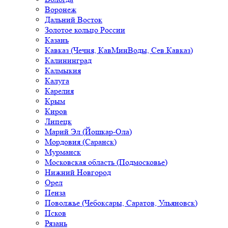
Воронеж
Дальний Восток
Золотое кольцо России
Казань
Кавказ (Чечня, КавМинВоды, Сев.Кавказ)
Калининград
Калмыкия
Калуга
Карелия
Крым
Киров
Липецк
Марий Эл (Йошкар-Ола)
Мордовия (Саранск)
Мурманск
Московская область (Подмосковье)
Нижний Новгород
Орел
Пенза
Поволжье (Чебоксары, Саратов, Ульяновск)
Псков
Рязань