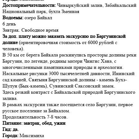
Достопримечательности:
Чивыркуйский залив, Забайкальский
Национальный парк, бухта Змеиная
Водоемы:
озеро Байкал
6 день
Завтрак. Свободное время
За доп. плату можно заказать экскурсию по Баргузинской
долине
(ориентировочная стоимость от 6000 рублей с
человека).
В 50 км от берега Байкала раскинулись просторы долины реки
Баргузин, по легенде, родины матери Чингис Хана, с
многочисленными памятниками природы и археологии.
Наскальные рисунки 3000 тысячелетней давности, Ининский
сад камней, Святыня Баргузинской долины - камень Бухэ-
Шулун (Бык-камень), Сувинский Саксонский замок.
Здесь резкий контраст с Байкальской природой Баргузинского
залива.
В рамках экскурсии также посещается село Баргузин, первое
русское поселение за Байкалом.
Продолжительность 7-8 часов.
Питание: завтрак, обед, ужин
Гид: да.
Города:
Максимиха