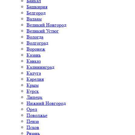
Байкал
Башкирия
Белгород
Валаам
Великий Новгород
Великий Устюг
Вологда
Волгоград
Воронеж
Казань
Кавказ
Калининград
Калуга
Карелия
Крым
Курск
Липецк
Нижний Новгород
Орел
Поволжье
Пенза
Псков
Рязань