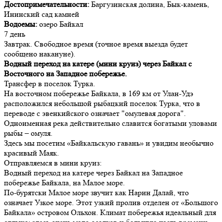
Достопримечательности:
Баргузинская долина, Бык-камень,
Ининский сад камней
Водоемы:
озеро Байкал
7 день
Завтрак. Свободное время (точное время выезда будет
сообщено накануне).
Водный переход на катере (мини круиз) через Байкал с
Восточного на Западное побережье.
Трансфер в поселок Турка.
На восточном побережье Байкала, в 169 км от Улан-Удэ
расположился небольшой рыбацкий поселок Турка, что в
переводе с эвенкийского означает "омулевая дорога".
Одноименная река действительно славится богатыми уловами
рыбы – омуля.
Здесь мы посетим «Байкальскую гавань» и увидим необычно
красивый Маяк.
Отправляемся в мини круиз:
Водный переход на катере через Байкал на Западное
побережье Байкала, на Малое море.
По-бурятски Малое море звучит как Нарин Далай, что
означает Узкое море. Этот узкий пролив отделен от «Большого
Байкала» островом Ольхон. Климат побережья идеальный для