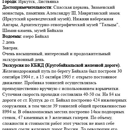
Города:
Иркутск, Листвянка
Достопримечательности:
Спасская церковь, Знаменский
монастырь, памятник Александру III, Мавританский замок
(Иркутский краеведческий музей), Нижняя набережная
Ангары, Архитектурно-этнографический музей "Тальцы",
Шаман-камень, музей Байкала
Водоемы:
озеро Байкал
2 день
Завтрак.
Очень насыщенный, интересный и продолжительный
экскурсионный день.
Экскурсия по КБЖД (Кругобайкальской железной дороге).
Железнодорожный путь по берегу Байкала был построен 30
сентября 1904 г., а 15 октября 1905 г. открыто постоянное
движение. Пробивка тоннелей осуществлялась
преимущественно вручную с использованием взрывчатки.
Суточная скорость проходки составляла 40-50 см. На 84 км
дороги от ст. Култук до ст. Байкал построено 424 инженерных
сооружения, в том числе 39 тоннелей общей протяженностью
8994 м. В обвалоопасных местах построено 14км подпорных
стенок, 47 каменных и 3 железных галереи. По объему,
сложности и стоимости работ этот участок не имел себе
равных среди железных дорог России. До революции его