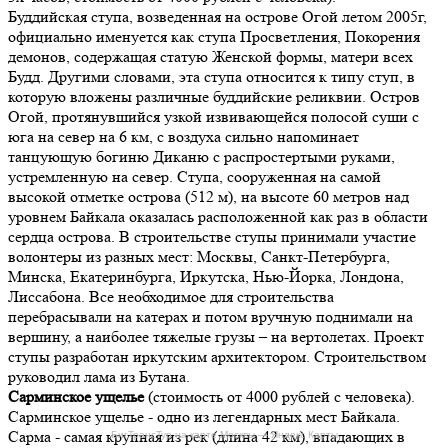
Буддийская ступа, возведенная на острове Огой летом 2005г,
официально именуется как ступа Просветления, Покорения
демонов, содержащая статую Женской формы, матери всех
Будд. Другими словами, эта ступа относится к типу ступ, в
которую вложены различные буддийские реликвии. Остров
Огой, протянувшийся узкой извивающейся полосой суши с
юга на север на 6 км, с воздуха сильно напоминает
танцующую богиню Диканю с распростертыми руками,
устремленную на север. Ступа, сооруженная на самой
высокой отметке острова (512 м), на высоте 60 метров над
уровнем Байкала оказалась расположенной как раз в области
сердца острова. В строительстве ступы принимали участие
волонтеры из разных мест: Москвы, Санкт-Петербурга,
Минска, Екатеринбурга, Иркутска, Нью-Йорка, Лондона,
Лиссабона. Все необходимое для строительства
перебрасывали на катерах и потом вручную поднимали на
вершину, а наиболее тяжелые грузы – на вертолетах. Проект
ступы разработан иркутским архитектором. Строительством
руководил лама из Бутана.
Сарминское ущелье
(стоимость от 4000 рублей с человека).
Сарминское ущелье - одно из легендарных мест Байкала.
Сарма - самая крупная из рек (длина 42 км), впадающих в
БигТрансТур на карте Москвы — Яндекс Карты