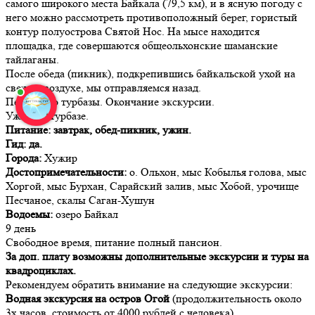
самого широкого места Байкала (79,5 км), и в ясную погоду с
него можно рассмотреть противоположный берег, гористый
контур полуострова Святой Нос. На мысе находится
площадка, где совершаются общеольхонские шаманские
тайлаганы.
После обеда (пикник), подкрепившись байкальской ухой на
свежем воздухе, мы отправляемся назад.
Переезд до турбазы. Окончание экскурсии.
Ужин на турбазе.
Питание: завтрак, обед-пикник, ужин.
Гид: да.
Города:
Хужир
Достопримечательности:
о. Ольхон, мыс Кобылья голова, мыс
Хоргой, мыс Бурхан, Сарайский залив, мыс Хобой, урочище
Песчаное, скалы Саган-Хушун
Водоемы:
озеро Байкал
9 день
Свободное время, питание полный пансион.
За доп. плату возможны дополнительные экскурсии и туры на
квадроциклах.
Рекомендуем обратить внимание на следующие экскурсии:
Водная экскурсия на остров Огой
(продолжительность около
3х часов, стоимость от 4000 рублей с человека).