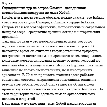
8 день
Однодневный тур на остров Ольхон - целодневная
автомобильная экскурсия до мыса Хобой.
Прибегнув к поэтическим образам, можно сказать, что Байкал
- это голубое сердце Сибири, а Ольхон - сердце Байкала.
Остров является географическим, историческим и сакральным
центром озера - средоточие древних легенд и исторических
преданий.
Так, мыс Бурхан – это необыкновенная скала, которую
издревле свято почитает коренное население острова. В
настоящее время он считается государственным природно-
историческим памятником, а в древности здесь совершались
культовые жертвоприношения хозяину острова, который по
поверьям обитал в пещере мыса. История Бурхана привлекла
внимание не только отечественных, но и иностранных
археологов. В 70-х гг. прошлого столетия здесь работала
совместная советско-американская экспедиция, одним из
результатов работы которой стала гипотеза об азиатском
происхождении коренного населения Северной Америки. На
этой территории также сделано немало археологических
находок и открытий.
Цель нашего путешествия - мыс Хобой находится вблизи