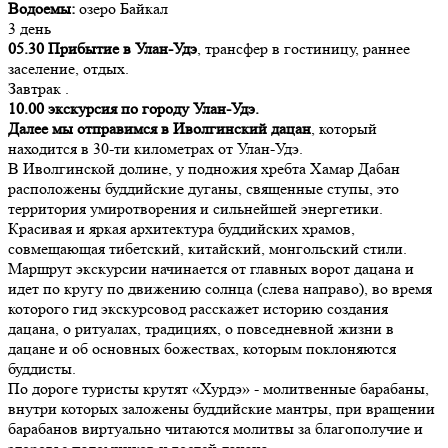
Водоемы:
озеро Байкал
3 день
05.30 Прибытие в Улан-Удэ
, трансфер в гостиницу, раннее
заселение, отдых.
Завтрак .
10.00 экскурсия по городу Улан-Удэ.
Далее мы отправимся в Иволгинский дацан
, который
находится в 30-ти километрах от Улан-Удэ.
В Иволгинской долине, у подножия хребта Хамар Дабан
расположены буддийские дуганы, священные ступы, это
территория умиротворения и сильнейшей энергетики.
Красивая и яркая архитектура буддийских храмов,
совмещающая тибетский, китайский, монгольский стили.
Маршрут экскурсии начинается от главных ворот дацана и
идет по кругу по движению солнца (слева направо), во время
которого гид экскурсовод расскажет историю создания
дацана, о ритуалах, традициях, о повседневной жизни в
дацане и об основных божествах, которым поклоняются
буддисты.
По дороге туристы крутят «Хурдэ» - молитвенные барабаны,
внутри которых заложены буддийские мантры, при вращении
барабанов виртуально читаются молитвы за благополучие и