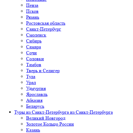
Пенза
Псков
Рязань
Ростовская область
Санкт-Петербург
Смоленск
Сибирь
Самара
Сочи
Соловки
Тамбов
Тверь и Селигер
Тула
Урал
Удмуртия
Ярославль
Абхазия
Беларусь
Туры из Санкт-Петербурга
из Санкт-Петербурга
Великий Новгород
Золотое Кольцо России
Казань