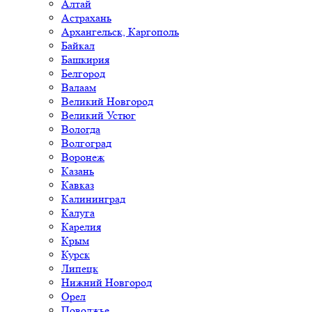
Алтай
Астрахань
Архангельск, Каргополь
Байкал
Башкирия
Белгород
Валаам
Великий Новгород
Великий Устюг
Вологда
Волгоград
Воронеж
Казань
Кавказ
Калининград
Калуга
Карелия
Крым
Курск
Липецк
Нижний Новгород
Орел
Поволжье