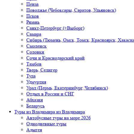
Пенза
Поволжье (Чебоксары, Саратов, Ульяновск)
Псков
Рязань
Санкт-Петербург (+Выборг)
Самара
Сибирь (Тюмень, Омск, Томск, Красноярск, Хакасия
Смоленск
Соловки
Сочи и Краснодарский край
Тамбов
Тверь, Селигер
Тула
Удмуртия
Урал (Пермь, Екатеринбург, Челябинск)
Отдых в России и СНГ
Абхазия
Беларусь
Туры из Владимира
из Владимира
Автобусные туры на море 2026
Однодневные туры
Адыгея