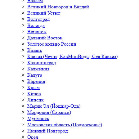
Валаам
Великий Новгород и Валдай
Великий Устюг
Волгоград
Вологда
Воронеж
Дальний Восток
Золотое кольцо России
Казань
Кавказ (Чечня, КавМинВоды, Сев.Кавказ)
Калининград
Калмыкия
Калуга
Карелия
Крым
Киров
Липецк
Марий Эл (Йошкар-Ола)
Мордовия (Саранск)
Мурманск
Московская область (Подмосковье)
Нижний Новгород
Орел