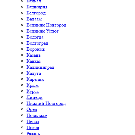
Байкал
Башкирия
Белгород
Валаам
Великий Новгород
Великий Устюг
Вологда
Волгоград
Воронеж
Казань
Кавказ
Калининград
Калуга
Карелия
Крым
Курск
Липецк
Нижний Новгород
Орел
Поволжье
Пенза
Псков
Рязань