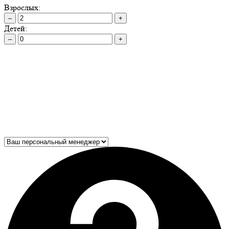
Взрослых:
–
+
Детей:
–
+