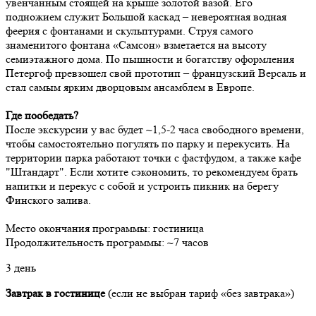
увенчанным стоящей на крыше золотой вазой. Его
подножием служит Большой каскад – невероятная водная
феерия с фонтанами и скульптурами. Струя самого
знаменитого фонтана «Самсон» взметается на высоту
семиэтажного дома. По пышности и богатству оформления
Петергоф превзошел свой прототип – французский Версаль и
стал самым ярким дворцовым ансамблем в Европе.
Где пообедать?
После экскурсии у вас будет ~1,5-2 часа свободного времени,
чтобы самостоятельно погулять по парку и перекусить. На
территории парка работают точки с фастфудом, а также кафе
"Штандарт". Если хотите сэкономить, то рекомендуем брать
напитки и перекус с собой и устроить пикник на берегу
Финского залива.
Место окончания программы: гостиница
Продолжительность программы: ~7 часов
3 день
Завтрак в гостинице
(если не выбран тариф «без завтрака»)