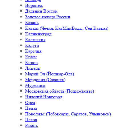
Воронеж
Дальний Восток
Золотое кольцо России
Казань
Кавказ (Чечня, КавМинВоды, Сев.Кавказ)
Калининград
Калмыкия
Калуга
Карелия
Крым
Киров
Липецк
Марий Эл (Йошкар-Ола)
Мордовия (Саранск)
Мурманск
Московская область (Подмосковье)
Нижний Новгород
Орел
Пенза
Поволжье (Чебоксары, Саратов, Ульяновск)
Псков
Рязань