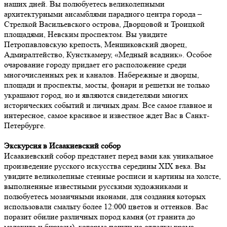
наших дней. Вы полюбуетесь великолепными
архитектурными ансамблями парадного центра города –
Стрелкой Васильевского острова, Дворцовой и Троицкой
площадями, Невским проспектом. Вы увидите
Петропавловскую крепость, Меншиковский дворец,
Адмиралтейство, Кунсткамеру, «Медный всадник». Особое
очарование городу придает его расположение среди
многочисленных рек и каналов. Набережные и дворцы,
площади и проспекты, мосты, фонари и решетки не только
украшают город, но и являются свидетелями многих
исторических событий и личных драм. Все самое главное и
интересное, самое красивое и известное ждет Вас в Санкт-
Петербурге.
Экскурсия в Исаакиевский собор
Исаакиевский собор предстанет перед вами как уникальное
произведение русского искусства середины XIX века. Вы
увидите великолепные стенные росписи и картины на холсте,
выполненные известными русскими художниками и
полюбуетесь мозаичными иконами, для создания которых
использовали смальту более 12:000 цветов и оттенков. Вас
поразит обилие различных пород камня (от гранита до
малахита и бирюзы), которые пошли на отделку храма.