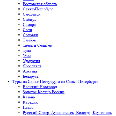
Ростовская область
Санкт-Петербург
Смоленск
Сибирь
Самара
Сочи
Соловки
Тамбов
Тверь и Селигер
Тула
Урал
Удмуртия
Ярославль
Абхазия
Беларусь
Туры из Санкт-Петербурга
из Санкт-Петербурга
Великий Новгород
Золотое Кольцо России
Казань
Карелия
Псков
Русский Север: Архангельск, Вологда, Каргополь