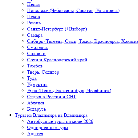
Пенза
Поволжье (Чебоксары, Саратов, Ульяновск)
Псков
Рязань
Санкт-Петербург (+Выборг)
Самара
Сибирь (Тюмень, Омск, Томск, Красноярск, Хакасия
Смоленск
Соловки
Сочи и Краснодарский край
Тамбов
Тверь, Селигер
Тула
Удмуртия
Урал (Пермь, Екатеринбург, Челябинск)
Отдых в России и СНГ
Абхазия
Беларусь
Туры из Владимира
из Владимира
Автобусные туры на море 2026
Однодневные туры
Адыгея