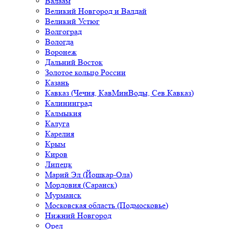
Валаам
Великий Новгород и Валдай
Великий Устюг
Волгоград
Вологда
Воронеж
Дальний Восток
Золотое кольцо России
Казань
Кавказ (Чечня, КавМинВоды, Сев.Кавказ)
Калининград
Калмыкия
Калуга
Карелия
Крым
Киров
Липецк
Марий Эл (Йошкар-Ола)
Мордовия (Саранск)
Мурманск
Московская область (Подмосковье)
Нижний Новгород
Орел