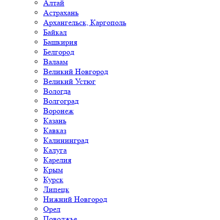
Алтай
Астрахань
Архангельск, Каргополь
Байкал
Башкирия
Белгород
Валаам
Великий Новгород
Великий Устюг
Вологда
Волгоград
Воронеж
Казань
Кавказ
Калининград
Калуга
Карелия
Крым
Курск
Липецк
Нижний Новгород
Орел
Поволжье