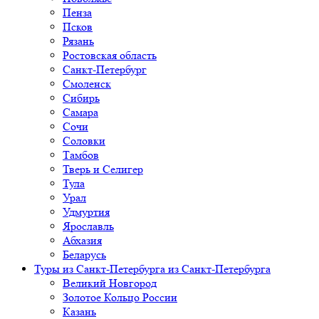
Пенза
Псков
Рязань
Ростовская область
Санкт-Петербург
Смоленск
Сибирь
Самара
Сочи
Соловки
Тамбов
Тверь и Селигер
Тула
Урал
Удмуртия
Ярославль
Абхазия
Беларусь
Туры из Санкт-Петербурга
из Санкт-Петербурга
Великий Новгород
Золотое Кольцо России
Казань