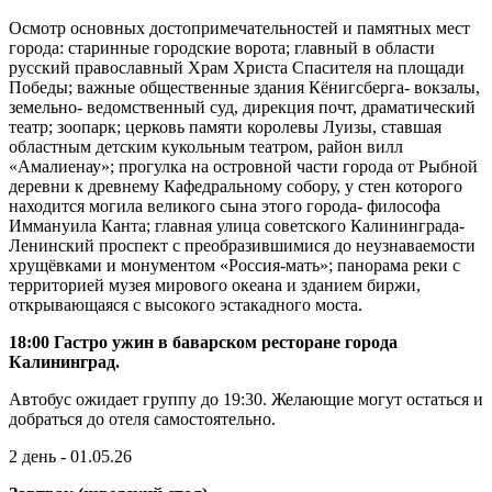
Осмотр основных достопримечательностей и памятных мест
города: старинные городские ворота; главный в области
русский православный Храм Христа Спасителя на площади
Победы; важные общественные здания Кёнигсберга- вокзалы,
земельно- ведомственный суд, дирекция почт, драматический
театр; зоопарк; церковь памяти королевы Луизы, ставшая
областным детским кукольным театром, район вилл
«Амалиенау»; прогулка на островной части города от Рыбной
деревни к древнему Кафедральному собору, у стен которого
находится могила великого сына этого города- философа
Иммануила Канта; главная улица советского Калининграда-
Ленинский проспект с преобразившимися до неузнаваемости
хрущёвками и монументом «Россия-мать»; панорама реки с
территорией музея мирового океана и зданием биржи,
открывающаяся с высокого эстакадного моста.
18:00 Гастро ужин в баварском ресторане города
Калининград.
Автобус ожидает группу до 19:30. Желающие могут остаться и
добраться до отеля самостоятельно.
2 день - 01.05.26