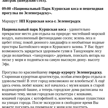
Завтрак (шведский стол).
09:00
«Национальный Парк Куршская коса и пешеходная
прогулка по Зеленоградску».
Маршрут:
НП Куршская коса-г. Зеленоградск
Национальный парк Куршская коса
- удивительно
прекрасное место для отдыха на природе: чистейший морской
воздух, наполненный фитонцидами сосен; зелень леса и
щебет птиц; покой дюнного ландшафта и необъятные водные
просторы Балтийского моря и Куршского залива. У Вас будет
возможность зарядиться здоровьем гуляя в Танцующем лесу
среди волшебных «танцующих» деревьев, поискать янтарь на
песке у моря и подняться на самую высокую дюну- высоту
Эфа.
Прогулка по красивейшему
городу-курорту Зеленоградску.
Старинная курортная архитектура, особая атмосфера отдыха и
удовольствий! В этот город невозможно не влюбиться! А ещё
здесь очень любят кошек: всё началось с музея кошек в старой
водонапорной башне, а теперь городские дома расписаны на
кошачью тему, милая городская скульптура с кошками,
кошачий городок с котофейней и, конечно, живые пушистики
на улицах города. После экскурсии в свободное время Вы
можете погулять на променаде у моря или посетить