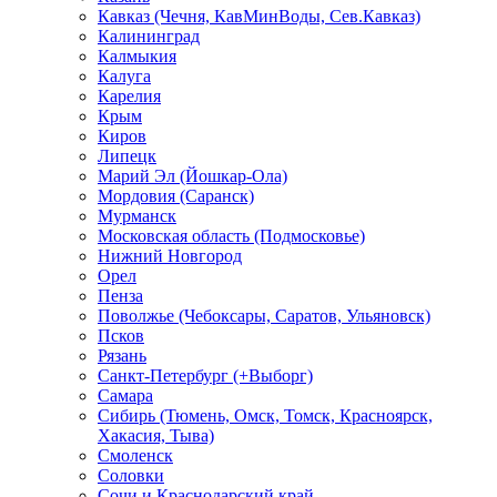
Кавказ (Чечня, КавМинВоды, Сев.Кавказ)
Калининград
Калмыкия
Калуга
Карелия
Крым
Киров
Липецк
Марий Эл (Йошкар-Ола)
Мордовия (Саранск)
Мурманск
Московская область (Подмосковье)
Нижний Новгород
Орел
Пенза
Поволжье (Чебоксары, Саратов, Ульяновск)
Псков
Рязань
Санкт-Петербург (+Выборг)
Самара
Сибирь (Тюмень, Омск, Томск, Красноярск,
Хакасия, Тыва)
Смоленск
Соловки
Сочи и Краснодарский край