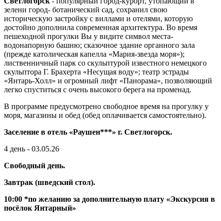
Светлогорск
- популярный город-курорт, утопающий в
зелени город- ботанический сад, сохранил свою
историческую застройку с виллами и отелями, которую
достойно дополнила современная архитектура. Во время
пешеходной прогулки Вы у видите символ места-
водонапорную башню; сказочное здание органного зала
(прежде католическая капелла «Мария-звезда моря»);
лиственничный парк со скульптурой известного немецкого
скульптора Г. Брахерта «Несущая воду»; театр эстрады
«Янтарь-Холл» и огромный лифт «Панорама», позволяющий
легко спуститься с очень высокого берега на променад.
В программе предусмотрено свободное время на прогулку у
моря, магазины и обед (обед оплачивается самостоятельно).
Заселение в отель «Раушен***» г. Светлогорск.
4 день - 03.05.26
Свободный день.
Завтрак (шведский стол).
10:00 *
по желанию за дополнительную плату
«Экскурсия в
посёлок Янтарный»