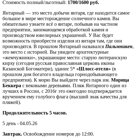
Стоимость полный/льготный:
1700/1600 руб.
Янтарный — это место добычи янтаря, где находится самое
большое в мире месторождение солнечного камня. Вы
обязательно узнаете всё о янтаре, побывав на частном
предприятии, занимающемся обработкой камня и
производством ювелирных украшений. У Вас будет
возможность приобрести изделия из янтаря там, где они
производятся. В прошлом Янтарный назывался
Пальмникен
,
это место с историей. Вы увидите архитектурные
«жемчужинки», украшающие место: старую лютеранскую
кирху (сегодня русская православная церковь иконы
Казанской Богоматери), здание 5*
«Шлосс-отеля»
(в
прошлом дом богатого владельца горнодобывающего
предприятия). К морю Вы выйдите через парк им.
Морица
Беккера
с вековыми деревьями. Пляж Янтарного один из
лучших в России, с 2016г это ежегодно подтверждается
вручением ему голубого флага (высший знак качества для
пляжей).
Продолжительность 5 часов.
5 день - 04.05.26
Завтрак.
Освобождение номеров до 12:00.