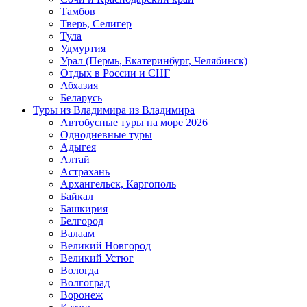
Тамбов
Тверь, Селигер
Тула
Удмуртия
Урал (Пермь, Екатеринбург, Челябинск)
Отдых в России и СНГ
Абхазия
Беларусь
Туры из Владимира
из Владимира
Автобусные туры на море 2026
Однодневные туры
Адыгея
Алтай
Астрахань
Архангельск, Каргополь
Байкал
Башкирия
Белгород
Валаам
Великий Новгород
Великий Устюг
Вологда
Волгоград
Воронеж