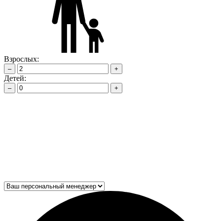
Взрослых:
–
+
Детей:
–
+