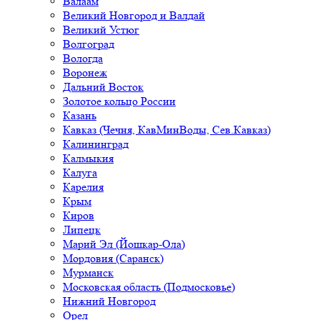
Валаам
Великий Новгород и Валдай
Великий Устюг
Волгоград
Вологда
Воронеж
Дальний Восток
Золотое кольцо России
Казань
Кавказ (Чечня, КавМинВоды, Сев.Кавказ)
Калининград
Калмыкия
Калуга
Карелия
Крым
Киров
Липецк
Марий Эл (Йошкар-Ола)
Мордовия (Саранск)
Мурманск
Московская область (Подмосковье)
Нижний Новгород
Орел