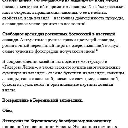
хозяйки виллы, мы отправимся на лавандовые поля, чтобы
насладиться красотой и ароматом лаванды. Хозяйка расскажет
нам о секретах выращивания лаванды, о ее целебных
свойствах, ведь лаванда – настоящая драгоценность природы,
а лавандовое масло ценится на вес золота!
Свободное время для роскошных фотосессий в цветущей
лаванде.
Аккуратные круглые грядки цветущей лаванды,
романтичный де­ре­вян­ный пирс на озе­ре, пьянящий воз­дух -
самые чу­дес­ные фо­то­гра­фии получаются здесь!
*
В сопровождении хозяйки вы посетите мастерскую и
«Галерею Лепей», а также сможете купить мно­го­чис­лен­ные
су­ве­ни­ры из лаванды - свежие букетики из лаванды, саженцы
лаванды, саше с лавандой, восковые све­чи, мед с лавандой,
букеты из сухоцветов, и ори­ги­наль­ные кар­ти­ны хозяйки
виллы.
Возвращение в Березинский заповедник.
Обед
Экскурсия по Березинскому биосферному заповеднику
–
природной сокровищнице Европы. Это один из немногих