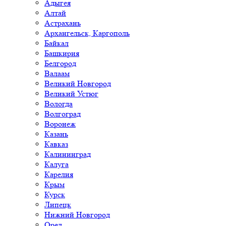
Адыгея
Алтай
Астрахань
Архангельск, Каргополь
Байкал
Башкирия
Белгород
Валаам
Великий Новгород
Великий Устюг
Вологда
Волгоград
Воронеж
Казань
Кавказ
Калининград
Калуга
Карелия
Крым
Курск
Липецк
Нижний Новгород
Орел