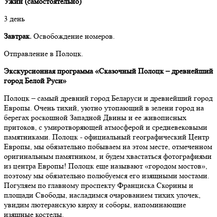
Ужин (самостоятельно)
3 день
Завтрак.
Освобождение номеров.
Отправление в Полоцк.
Экскурсионная программа «Сказочный Полоцк – древнейший
город Белой Руси»
Полоцк – самый древний город Беларуси и древнейший город
Европы. Очень тихий, уютно утопающий в зелени город на
берегах роскошной Западной Двины и ее живописных
притоков, с умиротворяющей атмосферой и средневековыми
памятниками. Полоцк - официальный географический Центр
Европы, мы обязательно побываем на этом месте, отмеченном
оригинальным памятником, и будем хвастаться фотографиями
из центра Европы! Полоцк еще называют «городом мостов»,
поэтому мы обязательно полюбуемся его изящными мостами.
Погуляем по главному проспекту Франциска Скорины и
площади Свободы, насладимся очарованием тихих улочек,
увидим лютеранскую кирху и соборы, напоминающие
изящные костелы.