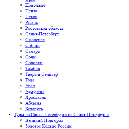
Поволжье
Пенза
Псков
Рязань
Ростовская область
Санкт-Петербург
Смоленск
Сибирь
Самара
Сочи
Соловки
Тамбов
Тверь и Селигер
Тула
Урал
Удмуртия
Ярославль
Абхазия
Беларусь
Туры из Санкт-Петербурга
из Санкт-Петербурга
Великий Новгород
Золотое Кольцо России