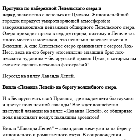
Прогулка по набережной Лепельского озера и
парку,
знакомство с лепельским Цмоком. Живописнейший
городок порадует умиротворяющей атмосферой и
завораживающими пейзажами обширного Лепельского озера.
Озеро приходит прямо в сердце города, поэтому в Лепеле так
много мостов и мостиков, что невольно навевает мысли о
Венеции. А еще Лепельское озеро сравнивают с озером Лох-
Несс, ведь на его берегу «поселился» младший брат лох-
несского чудовища – белорусский дракон Цмок, с которым вы
сможете сделать несколько фотографий!
Переезд на виллу Лаванда Лепей.
Вилла «Лаванда Лепей» на берегу волшебного озера.
И в Беларуси есть свой Прованс, где каждое лето благоухают
и цветут поля нежной лаванды! Вас ждет волшебство
цветущей лаванды на вилле «Лаванда Лепей», ее обширные
по­ля наполняют воз­дух пьянящим ароматом!
Вилла "Лаванда Лепей" – лавандовая жемчужина на бе­ре­гу
живописного и романтичного озе­ра. В сопровождении