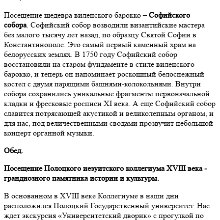
Посещение шедевра виленского барокко –
Софийского
собора
. Софийский собор возводили византийские мастера
без малого тысячу лет назад, по образцу Святой Софии в
Константинополе. Это самый первый каменный храм на
белорусских землях. В 1750 году Софийский собор
восстановили на старом фундаменте в стиле виленского
барокко, и теперь он напоминает роскошный белоснежный
костел с двумя парящими башнями-колокольнями. Внутри
собора сохранились уникальные фрагменты первоначальной
кладки и фресковые росписи XI века. А еще Софийский собор
славится потрясающей акустикой и великолепным органом, и
для нас, под величественными сводами прозвучит небольшой
концерт органной музыки.
Обед.
Посещение Полоцкого иезуитского коллегиума XVIII века -
грандиозного памятника истории и культуры.
В основанном в XVIII веке Коллегиуме в наши дни
расположился Полоцкий Государственный университет. Нас
ждет экскурсия «Университетский дворик» с прогулкой по