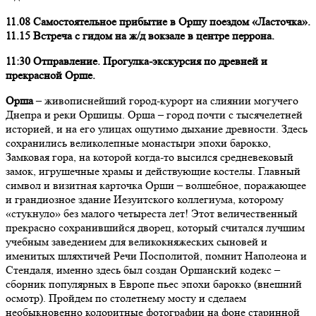
11.08 Самостоятельное прибытие в Оршу поездом «Ласточка».
11.15
Встреча с гидом на ж/д вокзале в центре перрона.
11:30 Отправление. Прогулка-экскурсия по древней и
прекрасной Орше.
Орша
– живописнейший город-курорт на слиянии могучего
Днепра и реки Оршицы. Орша – город почти с тысячелетней
историей, и на его улицах ощутимо дыхание древности. Здесь
сохранились великолепные монастыри эпохи барокко,
Замковая гора, на которой когда-то высился средневековый
замок, игрушечные храмы и действующие костелы. Главный
символ и визитная карточка Орши – волшебное, поражающее
и грандиозное здание Иезуитского коллегиума, которому
«стукнуло» без малого четыреста лет! Этот величественный
прекрасно сохранившийся дворец, который считался лучшим
учебным заведением для великокняжеских сыновей и
именитых шляхтичей Речи Посполитой, помнит Наполеона и
Стендаля, именно здесь был создан Оршанский кодекс –
сборник популярных в Европе пьес эпохи барокко (внешний
осмотр). Пройдем по столетнему мосту и сделаем
необыкновенно колоритные фотографии на фоне старинной