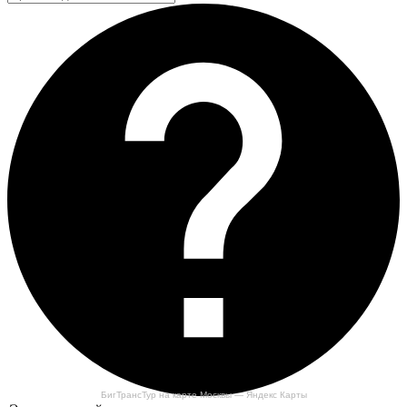
БигТрансТур на карте Москвы — Яндекс Карты