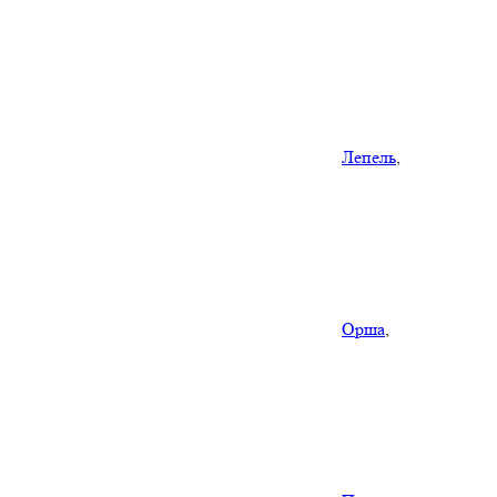
Лепель
,
Орша
,