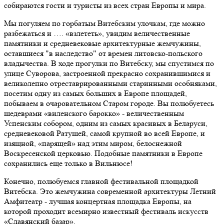
собираются гости и туристы из всех стран Европы и мира.
Мы погуляем по горбатым Витебским улочкам, где можно
разбежаться и …. «взлететь», увидим величественные
памятники и средневековые архитектурные жемчужины,
оставшиеся "в наследство" от времен литовско-польского
владычества. В ходе прогулки по Витебску, мы спустимся по
улице Суворова, застроенной прекрасно сохранившимися и
великолепно отреставрированными старинными особняками,
посетим одну из самых больших в Европе площадей,
побываем в очаровательном Старом городе. Вы полюбуетесь
шедеврами «виленского барокко» - величественным
Успенским собором, одним из самых красивых в Беларуси,
средневековой Ратушей, самой крупной во всей Европе, и
изящной, «парящей» над этим миром, белоснежной
Воскресенской церковью. Подобные памятники в Европе
сохранились еще только в Вильнюсе!
Конечно, полюбуемся главной фестивальной площадкой
Витебска. Это жемчужина современной архитектуры Летний
Амфитеатр - лучшая концертная площадка Европы, на
которой проходит всемирно известный фестиваль искусств
«Славянский базар».