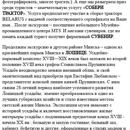
фотографировать, многое трогать:). А еще мы разыграем приз
среди туристов – замечательную услугу «
СОБЕРИ
ТРАКТОР
». Услуга предполагает участие в сборке трактора
BELARUS с выдачей соответствующего сертификата на Ваше
имя... После экскурсии – посещение небольшого Музейно-
промышленного центра МТЗ. И магазин сувениров, где на
память каждый турист получит фирменный
СУВЕНИР
.
Продолжим экскурсию в другом районе Минска – одном из
красивейших парков Минска в
ЛОШИЦЕ
. Усадебно-
парковый комплекс XVIII—XIX веков был заложен во второй
половине XVIII века графом Станиславом Прушинским.
Усадьба неоднократно меняла внешний облик, и свой
окончательный вид приобрела при Евстафии Любанском –
представителе женской линии князей Прушинских. С ним
связан 28-летний период наиболее успешного развития
Лошицкой усадьбы; имение преобразовалось в одно из
лучших губернских хозяйств и стало известным местом
светской жизни Минска. Экспозиция музея знакомит с
историей усадьбы и включает восстановленные жилые
интерьеры усадьбы с подлинными предметами конца XVIII -
начала ХХ вв.: большую и малую гостиные, бальный зал,
кабинет, буфетную и другие, оформленные в стилях модерн и