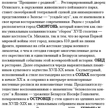
полонеза “Прощание с родиной”… Реставрированный дворец
Огинского, в окружении живописного пейзажного парка,
станет своеобразной театральной сценой для анимационного
представления о Залесье — “усадьбе муз”, как ее именовали в
свое время восторженные современники. Рядом с усадьбой
располагается горо­д
СМОРГОНЬ
, ко­то­рый известен как сво­
им уникальным кальвинистским “сбо­ром” XVII сто­ле­тия —
ны­не ко­сте­лом Св. Ми­ха­и­ла, так и тем, что во время Первой
мировой войны этот город, находясь 810 дней на линии
фронта, принимал на себя жестокие удары военного
лихолетья, о чем и сегодня говорят многочисленные доты в
его окрестностях и единственный в Беларуси мемориал,
посвященный событиям этой всеевропейской истории.
ОБЕД
в ресторане
.
Да­лее от­кры­ва­ет­ся че­ре­да вы­ра­зи­тель­ных па­мят­
ни­ков культо­во­го зод­че­ства XVII-XX ве­ков. Скульп­тур­ный,
ис­пол­нен­ный в сти­ле пост­мо­дер­на ко­стел в
СОЛАХ
постро­ен
в на­ча­ле XX в. и сохранил в интерьере не­по­вто­ри­мые
настенные рос­пи­си на новозаветные темы. Про­дол­жится пу­
те­ше­ствие вос­по­ми­на­ни­я­ми о зна­ме­ни­том “беловолосом кон­
су­ле” в Япо­нии — уро­жен­це Бе­ла­ру­си Иоси­фе Гош­ке­ви­че,
похороненном в
ОСТРОВЦЕ
у стен од­но­го из здеш­них ко­сте­
лов ХVIII–XIX вв. с уни­каль­ным со­бра­ни­ем икон вос­точ­но­го