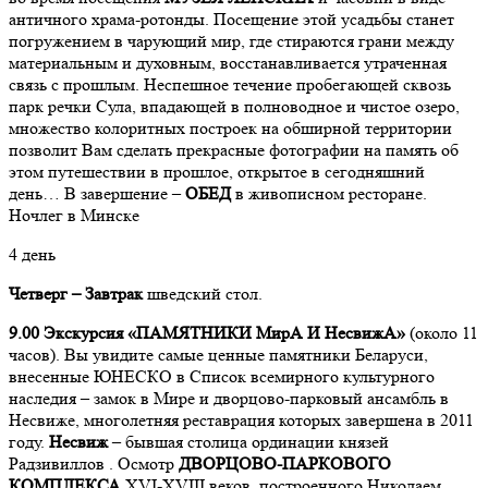
античного храма-ротонды. Посеще­ние этой усадь­бы ста­нет
по­гру­же­ни­ем в ча­ру­ю­щий мир, где сти­ра­ют­ся гра­ни­ между
ма­те­ри­аль­ным и ду­хов­ным, вос­ста­нав­ли­ва­ет­ся утра­чен­ная
связь с про­шлым. Неспешное течение пробегающей сквозь
парк речки Сула, впадающей в полноводное и чистое озеро,
множество колоритных построек на обширной территории
позволит Вам сделать прекрасные фотографии на память об
этом путешествии в прошлое, открытое в сегодняшний
день… В завершение –
ОБЕД
в живописном ресторане.
Ночлег в Минске
4 день
Четверг –
Завтрак
шведский стол.
9.00 Экскурсия «ПАМЯТНИКИ МирА И НесвижА»
(около 11
часов). Вы увидите самые ценные памятники Беларуси,
внесенные ЮНЕСКО в Список всемирного культурного
наследия – замок в Мире и дворцово-парковый ансамбль в
Несвиже, многолетняя реставрация которых завершена в 2011
году.
Несвиж
– бывшая столица ординации князей
Радзивиллов . Осмотр
ДВОРЦОВО-ПАРКОВОГО
КОМПЛЕКСА
XVI-XVIII веков, построенного Николаем