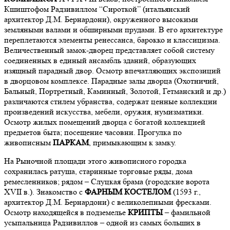
Кшиштофом Радзивиллом “Сироткой” (итальянский
архитектор Д.М. Бернардони), окруженного высокими
земляными валами и обширными прудами. В его архитектуре
переплетаются элементы ренессанса, барокко и классицизма.
Величественный замок-дворец представляет собой систему
соединенных в единый ансамбль зданий, образующих
изящный парадный двор. Осмотр впечатляющих экспозиций
в дворцовом комплексе. Парадные залы дворца (Охотничий,
Бальный, Портретный, Каминный, Золотой, Гетманский и др.)
различаются стилем убранства, содержат ценные коллекции
произведений искусства, мебели, оружия, нумизматики.
Осмотр жилых помещений дворца с богатой коллекцией
предметов быта; посещение часовни. Прогулка по
живописным
ПАРКАМ
, примыкающим к замку.
На Рыночной площади этого живописного городка
сохранилась ратуша, старинные торговые ряды, дома
ремесленников; рядом – Слуцкая брама (городские ворота
XVII в.). Знакомство с
ФАРНЫМ КОСТЕЛОМ
(1593 г.,
архитектор Д.М. Бернардони) с великолепными фресками.
Осмотр находящейся в подземелье
КРИПТЫ
– фамильной
усыпальница Радзивиллов – одной из самых больших в