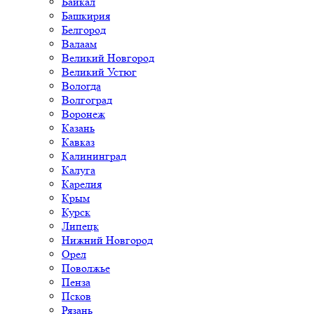
Байкал
Башкирия
Белгород
Валаам
Великий Новгород
Великий Устюг
Вологда
Волгоград
Воронеж
Казань
Кавказ
Калининград
Калуга
Карелия
Крым
Курск
Липецк
Нижний Новгород
Орел
Поволжье
Пенза
Псков
Рязань