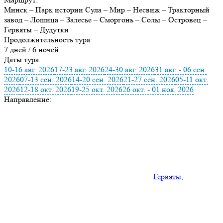
Минск – Парк истории Сула – Мир – Несвиж – Тракторный
завод – Лошица – Залесье – Сморгонь – Солы – Островец –
Гервяты – Дудутки
Продолжительность тура:
7 дней / 6 ночей
Даты тура:
10-16 авг. 2026
17-23 авг. 2026
24-30 авг. 2026
31 авг. - 06 сен.
2026
07-13 сен. 2026
14-20 сен. 2026
21-27 сен. 2026
05-11 окт.
2026
12-18 окт. 2026
19-25 окт. 2026
26 окт. - 01 ноя. 2026
Направление:
Гервяты
,