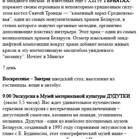
и за­пад­но­го пись­ма. В из­ве­ст­ных еще с XIII ст.
ГЕРВЯТАХ
по­ражает своим огромным и неповторимо гра­ци­оз­ным си­лу­
этом ко­сте­л Святой Тро­и­цы — “ка­мен­ный хо­рал Средне­ве­ко­
вья”, один из самых монументальных храмов Беларуси, в
стенах которого зазвучат органные мелодии, органично
дополняющие пластику интерьера. Этот храм – один из самых
великолепных храмов Беларуси. Осмотр изыс­кан­ной ланд­
шафт­ной ком­по­зи­ции вокруг храма до­ба­вит немало живых
кра­сок в эту впе­чат­ляю­щую мас­шта­бом уви­ден­но­го
“мозаику”. Ночлег в Минске
7 день
Воскресенье
–
Завтрак
шведский стол, выселение из
гостиницы, вещи в автобус.
9.00 Экскурсия в Музей материальной культуры ДУДУТКИ
(около 5,5 часов). Вас ждет удивительное путешествие:
серьезная экскурсия с несерьезными приключениями –
дегустацией самогона, катанием на лошади, угощением
мельника. Дудутки - один из наиболее посещаемых музеев
Беларуси; созданный в 1995 году стараниями энтузиастов во
главе с Е. Будинасом, этот этнографический музей ныне –