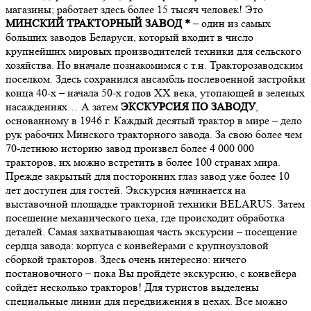
магазины; работает здесь более 15 тысяч человек! Это
МИНСКИЙ ТРАКТОРНЫЙ ЗАВОД
*
– один из самых
больших заводов Беларуси, который входит в число
крупнейших мировых производителей техники для сельского
хозяйства. Но вначале познакомимся с т.н. Тракторозаводским
поселком. Здесь сохранился ансамбль послевоенной застройки
конца 40-х – начала 50-х годов XX века, утопающей в зеленых
насаждениях… А затем
ЭКСКУРСИЯ ПО ЗАВОДУ
,
основанному в 1946 г. Каждый десятый трактор в мире – дело
рук рабочих Минского тракторного завода. За свою более чем
70-летнюю историю завод произвел более 4 000 000
тракторов, их можно встретить в более 100 странах мира.
Прежде закрытый для посторонних глаз завод уже более 10
лет доступен для гостей. Экскурсия начинается на
выставочной площадке тракторной техники BELARUS. Затем
посещение механического цеха, где происходит обработка
деталей. Самая захватывающая часть экскурсии – посещение
сердца завода: корпуса с конвейерами с крупноузловой
сборкой тракторов. Здесь очень интересно: ничего
постановочного – пока Вы пройдёте экскурсию, с конвейера
сойдёт несколько тракторов! Для туристов выделены
специальные линии для передвижения в цехах. Все можно