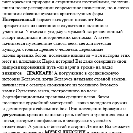
ря­ет крас­ка­ми приро­ды и ста­рин­ны­ми по­строй­ка­ми, по­лу­чив­
ши­ми по­сле ре­став­ра­ции со­вре­мен­ное назна­че­ние, но и со­хра­
нив­ши­ми оба­я­ние преж­них ар­хи­тек­тур­ных форм.
Интерактивный
формат экскурсии позволит Вам
превратиться из пассивного слушателя в активного
участника. У въезда в усадьбу с музыкой встречает конный
эскорт всадников в исторических костюмах. А затем
начинается путешествие сквозь века: мегалитическая
культура, стоянка древнего человека, деревянные
идолы древних богов, поселение викингов – вся история этих
мест на площадках Парка истории! Вы даже совершите свой
импровизированный путь «из варяг в греки» на ладье
викингов –
ДРАККАРЕ
! А погружение в средневековую
историю Беларуси, когда Беларусь называли страной замков,
начинается с осмотра сложенного из тесанного бутового
камня Сульского замка, построенного по всем
фортификационным правилам средних веков. Затем
посещение оружейной мастерской – ковка холодного оружия
и демонстрация сабельного боя. При посещении броварни и
дегустации
крепких напитков речь пойдет о традициях еды и
питья, которые шлифовались в белорусских усадьбах
столетиями. А узнать о богатой истории Ленских Вы сможете
во время посещения
МУЗЕЯ ЛЕНСКИХ
и часовни в виде