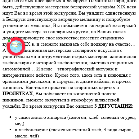
один из самых посещаемых в Беларуси! Памятники народного
быта, действующие мастерские белорусской усадьбы XIX века
ждут Вас во время этой экскурсии. Вы увидите единственную
в Беларуси действующую ветряную мельницу и попробуете
угощение от мельника; Вы побываете в гончарной мастерской
и увидите мастера за гончарным кругом, на Ваших глазах
демонстрирующего свое искусство; посетите старинную
кузницу XIX в. и сможете выковать себе подкову на счастье…
А еще традиционная мастерская столярного искусства с
удивительными инструментами старых мастеров; живописная
хлебопекарня с историей хлебопечения; выставка старинных
автомобилей… И везде – этнографический антураж и
интерактивное действо. Кроме того, здесь есть и конюшня с
орловскими рысаками, и страусы, и дикие кабаны, и прочая
живность. Вас также прокатят на старинных каретах и
ПРОЛЕТКАХ
, Вы побываете на живописной поляне
пикников, сможете окунуться в атмосферу шляхетской
усадьбы. Во время экскурсии Вас ожидает
3 ДЕГУСТАЦИИ
:
у самогонного аппарата (самогон, хлеб, соленый огурец,
мед)
в хлебопекарне (свежевыпеченный хлеб, 3 вида сыров,
масло, чай)