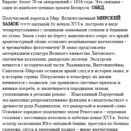
Европе: более 70-ти захоронений с 1616 года. Эта святыня –
один из наиболее ценных храмов Беларуси.
ОБЕД.
Получасовой переезд в Мир. Величественный
МИРСКИЙ
ЗАМОК
www.mirzamak.by начала XVI в. построен в виде
четырёхугольника с мощными замковыми стенами и башнями
по углам. Замок стоит на берегу живописного озера, его яркий
архитектурный облик оставляет незабываемые впечатления –
и чрезвычайно фотогеничен! В замке представлена
материальная культура Великого княжества Литовского,
охотничьи коллекции, рыцарские доспехи. Экскурсия
начнется с исторической части: Радзивиллы, Витгенштейны,
Святополк-Мирские оставили яркий след и в истории замка, и
в истории страны. Погружение в атмосферу их жизни
начинается с подвалов, где хранились съестные припасы и
винные погреба, и заканчивается парадными залами,
утопающими в роскоши рококо… Изысканный Портретный
зал выполнял репрезентативные функции и свидетельствует о
древности рода Радзивиллов, его рыцарской и военной славе.
Основное парадное помещение эпохи Ренессанса – огромная
столовая с кессонным потолком и мебелью конца XVI в. Затем
осмотр экспозиции Юго-западной башни, прогулка по боевым
галереям, спуск в тюремный подвал – яркие впечатления