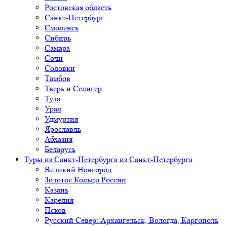
Ростовская область
Санкт-Петербург
Смоленск
Сибирь
Самара
Сочи
Соловки
Тамбов
Тверь и Селигер
Тула
Урал
Удмуртия
Ярославль
Абхазия
Беларусь
Туры из Санкт-Петербурга
из Санкт-Петербурга
Великий Новгород
Золотое Кольцо России
Казань
Карелия
Псков
Русский Север: Архангельск, Вологда, Каргополь