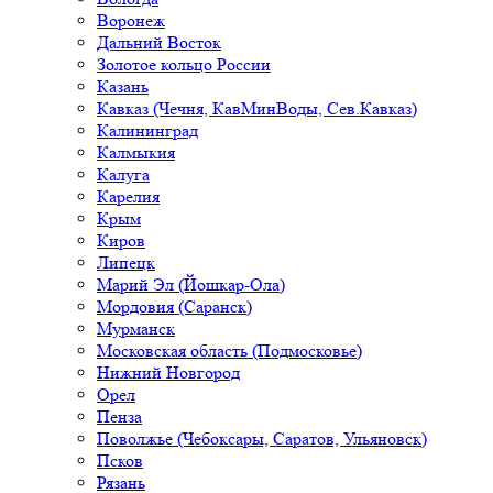
Воронеж
Дальний Восток
Золотое кольцо России
Казань
Кавказ (Чечня, КавМинВоды, Сев.Кавказ)
Калининград
Калмыкия
Калуга
Карелия
Крым
Киров
Липецк
Марий Эл (Йошкар-Ола)
Мордовия (Саранск)
Мурманск
Московская область (Подмосковье)
Нижний Новгород
Орел
Пенза
Поволжье (Чебоксары, Саратов, Ульяновск)
Псков
Рязань