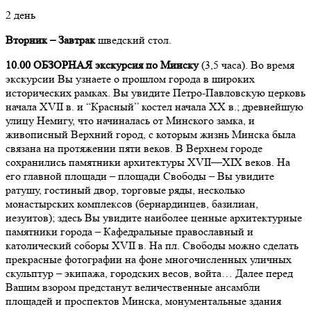
2 день
Вторник – Завтрак
шведский стол.
10.00
ОБЗОРНАЯ экскурсия по Минску
(3,5 часа). Во время
экскурсии Вы узнаете о прошлом города в широких
исторических рамках. Вы увидите Петро-Павловскую церковь
начала ХVII в. и “Красный” костел начала ХХ в.; древнейшую
улицу Немигу, что начиналась от Минского замка, и
живописный Верхний город, с которым жизнь Минска была
связана на протяжении пяти веков. В Верхнем городе
сохранились памятники архитектуры XVII—XIX веков. На
его главной площади – площади Свободы – Вы увидите
ратушу, гостиный двор, торговые ряды, несколько
монастырских комплексов (бернардинцев, базилиан,
иезуитов); здесь Вы увидите наиболее ценные архитектурные
памятники города – Кафедральные православный и
католический соборы ХVII в. На пл. Свободы можно сделать
прекрасные фотографии на фоне многочисленных уличных
скульптур – экипажа, городских весов, войта… Далее перед
Вашим взором предстанут величественные ансамбли
площадей и проспектов Минска, монументальные здания