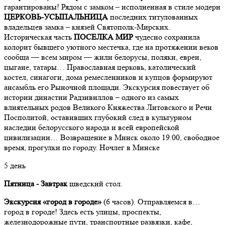
гарантированы! Рядом с замком – исполненная в стиле модерн
ЦЕРКОВЬ-УСЫПАЛЬНИЦА
последних титулованных
владельцев замка – князей Святополк-Мирских.
Историческая часть
ПОСЕЛКА МИР
чудесно сохранила
колорит бывшего уютного местечка, где на протяжении веков
сообща — всем миром — жили белорусы, поляки, евреи,
цыгане, татары… Православная церковь, католический
костел, синагоги, дома ремесленников и купцов формируют
ансамбль его Рыночной площади. Экскурсия повествует об
истории династии Радзивиллов – одного из самых
влиятельных родов Великого Княжества Литовского и Речи
Посполитой, оставивших глубокий след в культурном
наследии белорусского народа и всей европейской
цивилизации… Возвращение в Минск около 19.00, свободное
время, прогулки по городу. Ночлег в Минске
5 день
Пятница - Завтрак
шведский стол.
Экскурсия «город в городе»
(6 часов). Отправляемся в…
город в городе! Здесь есть улицы, проспекты,
железнодорожные пути, транспортные развязки, кафе,