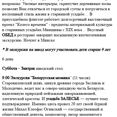
неорококо. Уютные интерьеры, скрипучие деревянные полы
позволят Вам отвлечься от городской суеты и погрузиться в
неспешный стиль жизни в старинной усадьбе… В
приусадебном флигеле работает долгосрочный выставочный
проект "Колесо времени" - предметы материальной культуры
в старинных усадьбах Минщины с XIX века… Вкусный
ОБЕД
в ресторане завершит насыщенную впечатлениями
экскурсию. Ночлег в Минске
* В экскурсии на завод могут участвовать дети старше 9 лет
6 день
Суббота
–
Завтрак
шведский стол.
9.00 Экскурсия
“
Белорусская мозаика
” (11 часов).
Старовиленский шлях, минуя древние города Заславль и
Молодечно, ведет нас в северо-западную часть Беларуси,
наделенную природой пейзажами завораживающей,
элегической красоты. И
усадьба ЗАЛЕСЬЕ
— лучшее тому
подтверждение. Именно здесь провел 20 лет своей бурной
жизни Михал Клеофас Огинский — государственный и
общественный деятель, композитор, автор знаменитого