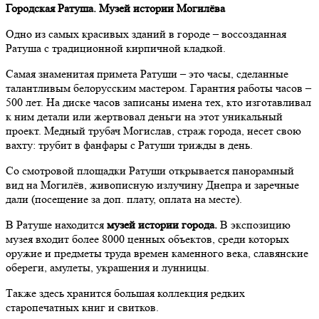
Городская Ратуша. Музей истории Могилёва
Одно из самых красивых зданий в городе – воссозданная
Ратуша с традиционной кирпичной кладкой.
Самая знаменитая примета Ратуши – это часы, сделанные
талантливым белорусским мастером. Гарантия работы часов –
500 лет. На диске часов записаны имена тех, кто изготавливал
к ним детали или жертвовал деньги на этот уникальный
проект. Медный трубач Могислав, страж города, несет свою
вахту: трубит в фанфары с Ратуши трижды в день.
Со смотровой площадки Ратуши открывается панорамный
вид на Могилёв, живописную излучину Днепра и заречные
дали (посещение за доп. плату, оплата на месте).
В Ратуше находится
музей истории города
.
В экспозицию
музея входит более 8000 ценных объектов, среди которых
оружие и предметы труда времен каменного века, славянские
обереги, амулеты, украшения и лунницы.
Также здесь хранится большая коллекция редких
старопечатных книг и свитков.