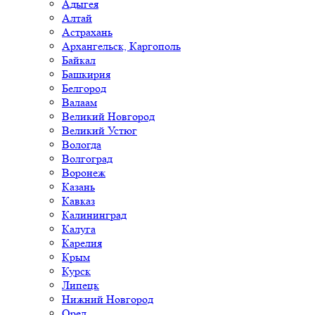
Адыгея
Алтай
Астрахань
Архангельск, Каргополь
Байкал
Башкирия
Белгород
Валаам
Великий Новгород
Великий Устюг
Вологда
Волгоград
Воронеж
Казань
Кавказ
Калининград
Калуга
Карелия
Крым
Курск
Липецк
Нижний Новгород
Орел