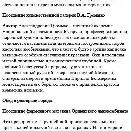
обучали пению и игре на музыкальных инструментах.
Посещение художественной галереи В.А. Громыко
Виктор Александрович Громыко – почётный академик
Национальной академии наук Беларуси, профессор живописи,
народный художник Беларуси. Его живописные работы
отличаются насыщенными цветовыми построениями, порой
настолько необычными, что кажется, будто картина написана
какими-то особыми светящимися красками. Они наполнены
мягкой лиричностью и эмоциональной глубиной. Кроме
любимой белорусской природы, художник писал
величественный русский север с его голубой Мезенью,
Сиверским озером и древнейшим Кирилло-Белозерским
монастырем на его берегах, также его привлекала красота
крымских пейзажей.
Обед в ресторане города.
Посещение фирменного магазина Оршанского льнокомбината
Это предприятие – крупнейший производитель льняных
пряж, тканей и изделий изо льна в странах СНГ и в Европе.