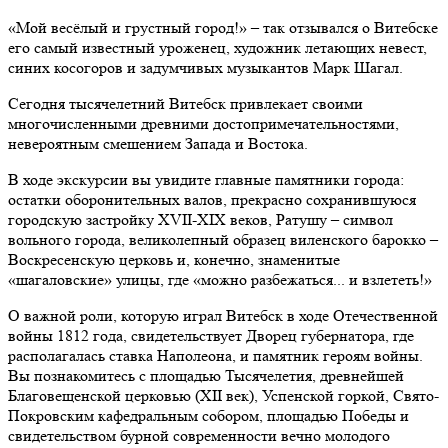
«Мой весёлый и грустный город!» – так отзывался о Витебске
его самый известный уроженец, художник летающих невест,
синих косогоров и задумчивых музыкантов Марк Шагал.
Сегодня тысячелетний Витебск привлекает своими
многочисленными древними достопримечательностями,
невероятным смешением Запада и Востока.
В ходе экскурсии вы увидите главные памятники города:
остатки оборонительных валов, прекрасно сохранившуюся
городскую застройку XVII-XIX веков, Ратушу – символ
вольного города, великолепный образец виленского барокко –
Воскресенскую церковь и, конечно, знаменитые
«шагаловские» улицы, где «можно разбежаться... и взлететь!»
О важной роли, которую играл Витебск в ходе Отечественной
войны 1812 года, свидетельствует Дворец губернатора, где
располагалась ставка Наполеона, и памятник героям войны.
Вы познакомитесь с площадью Тысячелетия, древнейшей
Благовещенской церковью (XII век), Успенской горкой, Свято-
Покровским кафедральным собором, площадью Победы и
свидетельством бурной современности вечно молодого