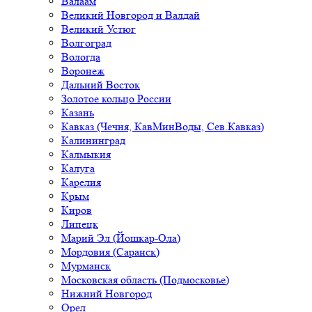
Валаам
Великий Новгород и Валдай
Великий Устюг
Волгоград
Вологда
Воронеж
Дальний Восток
Золотое кольцо России
Казань
Кавказ (Чечня, КавМинВоды, Сев.Кавказ)
Калининград
Калмыкия
Калуга
Карелия
Крым
Киров
Липецк
Марий Эл (Йошкар-Ола)
Мордовия (Саранск)
Мурманск
Московская область (Подмосковье)
Нижний Новгород
Орел