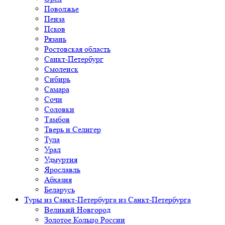
Поволжье
Пенза
Псков
Рязань
Ростовская область
Санкт-Петербург
Смоленск
Сибирь
Самара
Сочи
Соловки
Тамбов
Тверь и Селигер
Тула
Урал
Удмуртия
Ярославль
Абхазия
Беларусь
Туры из Санкт-Петербурга
из Санкт-Петербурга
Великий Новгород
Золотое Кольцо России