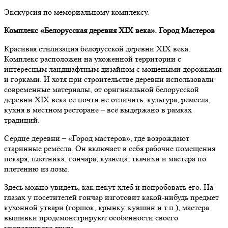
Экскурсия по мемориальному комплексу.
Комплекс «Белорусская деревня Х
I
Х века». Город Мастеров
Красивая стилизация белорусской деревни ХIХ века.
Комплекс расположен на ухоженной территории с
интересным ландшафтным дизайном с мощеными дорожками
и горками. И хотя при строительстве деревни использовали
современные материалы, от оригинальной белорусской
деревни XIX века её почти не отличить: культура, ремёсла,
кухня в местном ресторане – всё выдержано в рамках
традиций.
Сердце деревни – «Город мастеров», где возрождают
старинные ремёсла. Он включает в себя рабочие помещения
пекаря, плотника, гончара, кузнеца, ткачихи и мастера по
плетению из лозы.
Здесь можно увидеть, как пекут хлеб и попробовать его. На
глазах у посетителей гончар изготовит какой-нибудь предмет
кухонной утвари (горшок, крынку, кувшин и т.п.), мастера
вышивки продемонстрируют особенности своего
кропотливого труда.