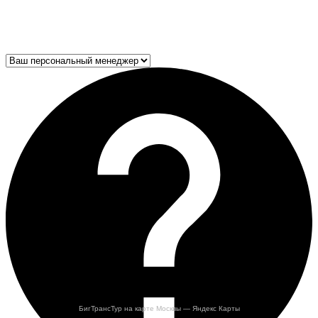
БигТрансТур на карте Москвы — Яндекс Карты