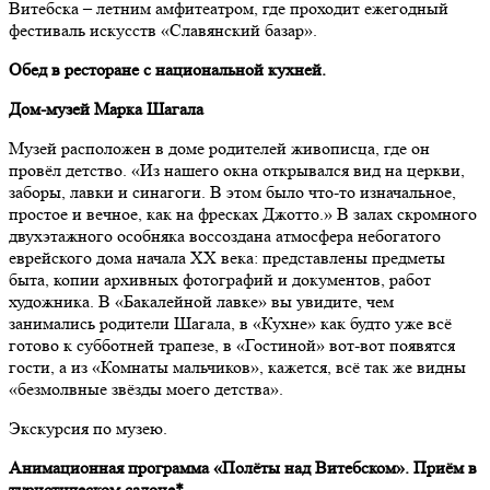
Витебска – летним амфитеатром, где проходит ежегодный
фестиваль искусств «Славянский базар».
Обед в ресторане с национальной кухней.
Дом-музей Марка Шагала
Музей расположен в доме родителей живописца, где он
провёл детство. «Из нашего окна открывался вид на церкви,
заборы, лавки и синагоги. В этом было что-то изначальное,
простое и вечное, как на фресках Джотто.» В залах скромного
двухэтажного особняка воссоздана атмосфера небогатого
еврейского дома начала ХХ века: представлены предметы
быта, копии архивных фотографий и документов, работ
художника. В «Бакалейной лавке» вы увидите, чем
занимались родители Шагала, в «Кухне» как будто уже всё
готово к субботней трапезе, в «Гостиной» вот-вот появятся
гости, а из «Комнаты мальчиков», кажется, всё так же видны
«безмолвные звёзды моего детства».
Экскурсия по музею.
Анимационная программа «Полёты над Витебском». Приём в
туристическом салоне*