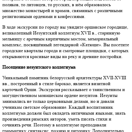
поляков, то литовцев, то русских, в нём образовалось
множество монастырей и храмов, связанных с различными
религиозными орденами и конфессиями.
В ходе экскурсии по городу вы увидите оршанское городище,
великолепный Иезуитский коллегиум XVII в., старинную
мельницу с арочным кирпичным мостом, мемориальный
комплекс, посвящённый легендарной «Катюше». Вы посетите
городские кварталы города и смотровые площадки, с которых
открываются красивые виды на реку и древние постройки.
Посещение иезуитского коллегиума
Уникальный памятник белорусской архитектуры XVII-XVIII
вв., построенный в стиле барокко, является визитной
карточкой Орши. Экскурсия рассказывает о таинственном и
могущественном монашеском ордене иезуитов. Иезуиты
занимались не только церковными делами, но и давали
ученикам светское образование. Каждый воспитанник
коллегиума должен был овладеть античными языками, знать
произведения римских авторов, уметь писать стихи и
сочинять речи. Поэтому в коллегиуме преподавали
грамматику, синтаксис, поэзию и риторику. Дополнительно