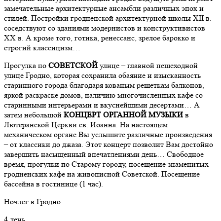
замечательные архитектурные ансамбли различных эпох и
стилей. Постройки гродненской архитектурной школы XII в.
соседствуют со зданиями модернистов и конструктивистов
XX в. А кроме того, готика, ренессанс, зрелое барокко и
строгий классицизм…
Прогулка по
СОВЕТСКОЙ
улице – главной пешеходной
улице Гродно, которая сохранила обаяние и изысканность
старинного города благодаря кованым решеткам балконов,
яркой раскраске домов, наличию многочисленных кафе со
старинными интерьерами и вкуснейшими десертами… А
затем небольшой
КОНЦЕРТ ОРГАННОЙ МУЗЫКИ
в
Лютеранской Церкви св. Иоанна. На настоящем
механическом органе Вы услышите различные произведения
– от классики до джаза. Этот концерт позволит Вам достойно
завершить насыщенный впечатлениями день… Свободное
время, прогулки по Старому городу, посещение знаменитых
гродненских кафе на живописной Советской. Посещение
бассейна в гостинице (1 час).
Ночлег в Гродно
4 день