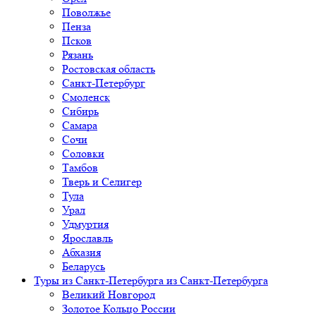
Поволжье
Пенза
Псков
Рязань
Ростовская область
Санкт-Петербург
Смоленск
Сибирь
Самара
Сочи
Соловки
Тамбов
Тверь и Селигер
Тула
Урал
Удмуртия
Ярославль
Абхазия
Беларусь
Туры из Санкт-Петербурга
из Санкт-Петербурга
Великий Новгород
Золотое Кольцо России