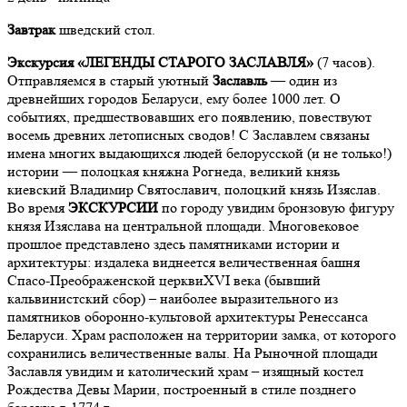
Завтрак
шведский стол.
Экскурсия «ЛЕГЕНДЫ СТАРОГО ЗАСЛАВЛЯ»
(7 часов).
Отправляемся в старый уютный
Заславль
— один из
древнейших городов Беларуси, ему более 1000 лет. О
событиях, предшествовавших его появлению, повествуют
восемь древних летописных сводов! С Заславлем связаны
имена многих выдающихся людей белорусской (и не только!)
истории — полоцкая княжна Рогнеда, великий князь
киевский Владимир Святославич, полоцкий князь Изяслав.
Во время
ЭКСКУРСИИ
по городу увидим бронзовую фигуру
князя Изяслава на центральной площади. Многовековое
прошлое представлено здесь памятниками истории и
архитектуры: издалека виднеется величественная башня
Спасо-Преображенской церквиXVI века (бывший
кальвинистский сбор) – наиболее выразительного из
памятников оборонно-культовой архитектуры Ренессанса
Беларуси. Храм расположен на территории замка, от которого
сохранились величественные валы. На Рыночной площади
Заславля увидим и католический храм – изящный костел
Рождества Девы Марии, построенный в стиле позднего