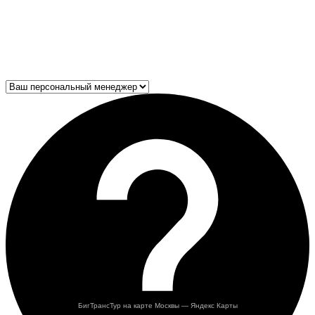
БигТрансТур на карте Москвы — Яндекс Карты