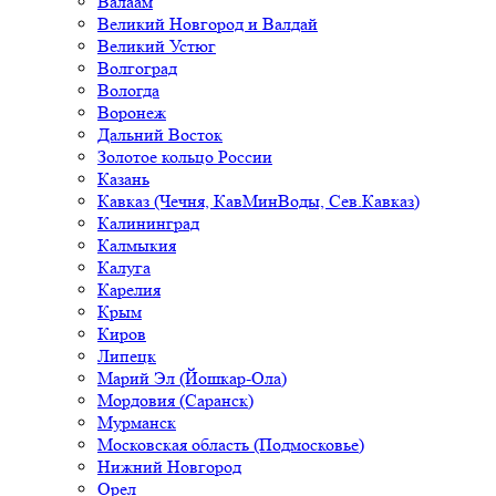
Валаам
Великий Новгород и Валдай
Великий Устюг
Волгоград
Вологда
Воронеж
Дальний Восток
Золотое кольцо России
Казань
Кавказ (Чечня, КавМинВоды, Сев.Кавказ)
Калининград
Калмыкия
Калуга
Карелия
Крым
Киров
Липецк
Марий Эл (Йошкар-Ола)
Мордовия (Саранск)
Мурманск
Московская область (Подмосковье)
Нижний Новгород
Орел