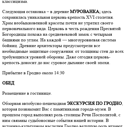
классицизма.
Следующая остановка – в деревне
МУРОВАНКА;
здесь
сохранилась уникальная церковь-крепость ХVI столетия.
Храм необыкновенной красоты почти не утратил своего
первоначального вида. Церковь в честь рождения Пресвятой
Богородицы похожа на средневековой замок с четырьмя
башнями по углам. На каждой — многоуровневая система
бойниц. Древние архитекторы предусмотрели все
необходимые защитные сооружения: от толщины стен до всех
требующихся уровней обороны. Даже сегодня церковь-
крепость доносит до нас суровое дыхание своей эпохи.
Прибытие в Гродно около 14:30
ОБЕД
Размещение в гостинице.
Обзорная автобусно-пешеходная
ЭКСКУРСИЯ ПО
ГРОДНО
,
которая познакомит Вас с памятниками города-музея. В
прошлом город выполнял роль столицы Речи Посполитой, с
ним связаны судьбоносные события нашей истории. В
историко-культурном наследии Гродно ведущую роль играют