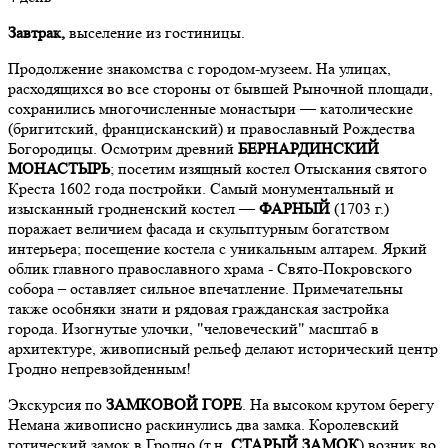
Завтрак,
выселение из гостиницы.
Продолжение знакомства с городом-музеем
.
На улицах,
расходящихся во все стороны от бывшей Рыночной площади,
сохранились многочисленные монастыри — католические
(бригитский, францисканский) и православный Рождества
Богородицы. Осмотрим древний
БЕРНАРДИНСКИЙ
МОНАСТЫРЬ
; посетим изящный костел Отыскания святого
Креста 1602 года постройки. Самый монументальный и
изысканный гродненский костел —
ФАРНЫЙ
(1703 г.)
поражает величием фасада и скульптурным богатством
интерьера; посещение костела с уникальным алтарем. Яркий
облик главного православного храма - Свято-Покровского
собора – оставляет сильное впечатление. Примечательны
также особняки знати и рядовая гражданская застройка
города. Изогнутые улочки, "человеческий" масштаб в
архитектуре, живописный рельеф делают исторический центр
Гродно непревзойденным!
Экскурсия по
ЗАМКОВОЙ ГОРЕ
. На высоком крутом берегу
Немана живописно раскинулись два замка. Королевский
готический замок в Гродно (т.н.
СТАРЫЙ ЗАМОК
) возник во