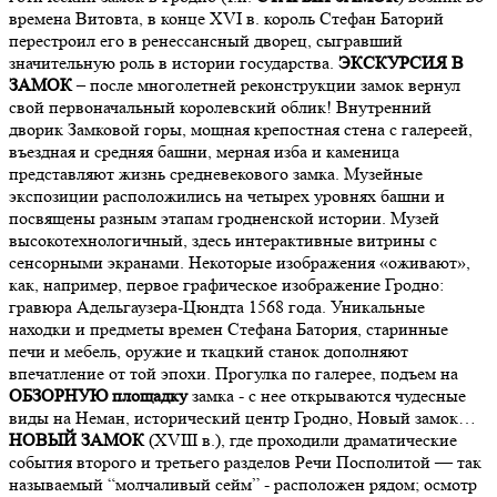
времена Витовта, в конце XVI в. король Стефан Баторий
перестроил его в ренессансный дворец, сыгравший
значительную роль в истории государства.
ЭКСКУРСИЯ В
ЗАМОК
– после многолетней реконструкции замок вернул
свой первоначальный королевский облик! Внутренний
дворик Замковой горы, мощная крепостная стена с галереей,
въездная и средняя башни, мерная изба и каменица
представляют жизнь средневекового замка. Музейные
экспозиции расположились на четырех уровнях башни и
посвящены разным этапам гродненской истории. Музей
высокотехнологичный, здесь интерактивные витрины с
сенсорными экранами. Некоторые изображения «оживают»,
как, например, первое графическое изображение Гродно:
гравюра Адельгаузера-Цюндта 1568 года. Уникальные
находки и предметы времен Стефана Батория, старинные
печи и мебель, оружие и ткацкий станок дополняют
впечатление от той эпохи. Прогулка по галерее, подъем на
ОБЗОРНУЮ площадку
замка - с нее открываются чудесные
виды на Неман, исторический центр Гродно, Новый замок…
НОВЫЙ ЗАМОК
(XVIII в.), где проходили драматические
события второго и третьего разделов Речи Посполитой — так
называемый “молчаливый сейм” - расположен рядом; осмотр