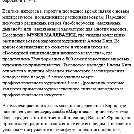
барокко в 1774 г.
Всплеск интереса к городу в последнее время связан с новым
милым музеем, посвященным расписным коврам. Народное
искусство расписных ковров (по-белорусски «маляваных
дываноў» или «маляванак») характерно для многих народов.
Посещение
МУЗЕЯ МАЛЯВАНКИ,
где увидим коллекцию
расписных ковров народной художницы Алены Киш. Ее
ковры оригинальны по сюжетам и упоминаются во
«Всемирной энциклопедии наивного искусства», где
представлена ??информация о 800 самых известных мировых
художниках-примитивистах. Творческое наследие Елены Киш
относится к лучшим образцам творческого самовыражения
белорусского народа. В музее увидим ковры
профессионального художника Язепа Дроздовича, которые
являются примером художественного синтеза народного и
профессионального искусства.
А недалеко расположилась маленькая деревенька Борок, где
находится уютная
агроусадьба «Мир пчел»
- проследуем туда
.
Здесь трудится потомственный пчеловод Василий Фролов, он
продолжает традиции, заложенные еще его дедом. Посещение
усадьбы – погружение в атмосферу «пчелиного царства»,