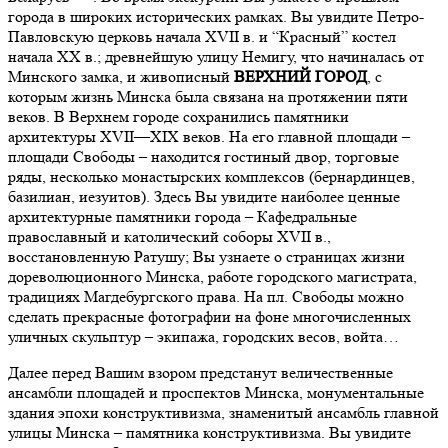
города в широких исторических рамках. Вы увидите Петро-
Павловскую церковь начала ХVII в. и “Красный” костел
начала ХХ в.; древнейшую улицу Немигу, что начиналась от
Минского замка, и живописный
ВЕРХНИЙ ГОРОД
, с
которым жизнь Минска была связана на протяжении пяти
веков. В Верхнем городе сохранились памятники
архитектуры XVII—XIX веков. На его главной площади –
площади Свободы – находится гостиный двор, торговые
ряды, несколько монастырских комплексов (бернардинцев,
базилиан, иезуитов). Здесь Вы увидите наиболее ценные
архитектурные памятники города – Кафедральные
православный и католический соборы ХVII в.,
восстановленную Ратушу; Вы узнаете о страницах жизни
дореволюционного Минска, работе городского магистрата,
традициях Магдебургского права. На пл. Свободы можно
сделать прекрасные фотографии на фоне многочисленных
уличных скульптур – экипажа, городских весов, войта…
Далее перед Вашим взором предстанут величественные
ансамбли площадей и проспектов Минска, монументальные
здания эпохи конструктивизма, знаменитый ансамбль главной
улицы Минска – памятника конструктивизма. Вы увидите