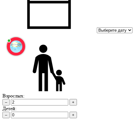
Взрослых:
–
+
Детей:
–
+