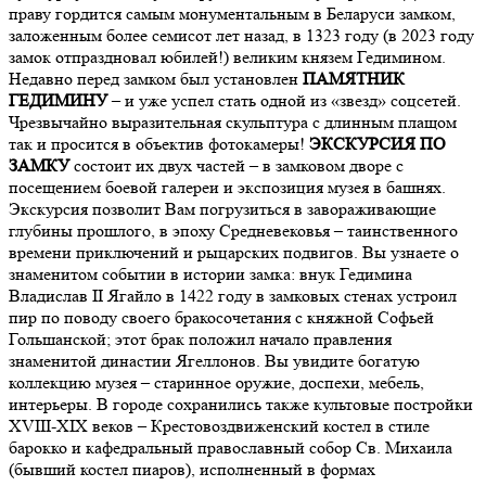
праву гордится самым монументальным в Беларуси замком,
заложенным более семисот лет назад, в 1323 году (в 2023 году
замок отпраздновал юбилей!) великим князем Гедимином.
Недавно перед замком был установлен
ПАМЯТНИК
ГЕДИМИНУ
– и уже успел стать одной из «звезд» соцсетей.
Чрезвычайно выразительная скульптура с длинным плащом
так и просится в объектив фотокамеры!
ЭКСКУРСИЯ ПО
ЗАМКУ
состоит их двух частей – в замковом дворе с
посещением боевой галереи и экспозиция музея в башнях.
Экскурсия позволит Вам погрузиться в завораживающие
глубины прошлого, в эпоху Средневековья – таинственного
времени приключений и рыцарских подвигов. Вы узнаете о
знаменитом событии в истории замка: внук Гедимина
Владислав II Ягайло в 1422 году в замковых стенах устроил
пир по поводу своего бракосочетания с княжной Софьей
Гольшанской; этот брак положил начало правления
знаменитой династии Ягеллонов. Вы увидите богатую
коллекцию музея – старинное оружие, доспехи, мебель,
интерьеры. В городе сохранились также культовые постройки
ХVIII-XIX веков – Крестовоздвиженский костел в стиле
барокко и кафедральный православный собор Св. Михаила
(бывший костел пиаров), исполненный в формах