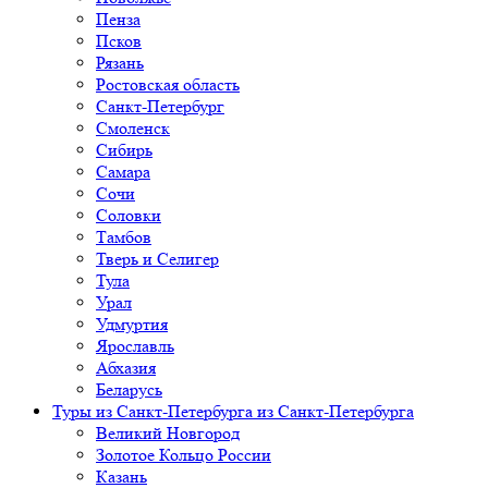
Пенза
Псков
Рязань
Ростовская область
Санкт-Петербург
Смоленск
Сибирь
Самара
Сочи
Соловки
Тамбов
Тверь и Селигер
Тула
Урал
Удмуртия
Ярославль
Абхазия
Беларусь
Туры из Санкт-Петербурга
из Санкт-Петербурга
Великий Новгород
Золотое Кольцо России
Казань