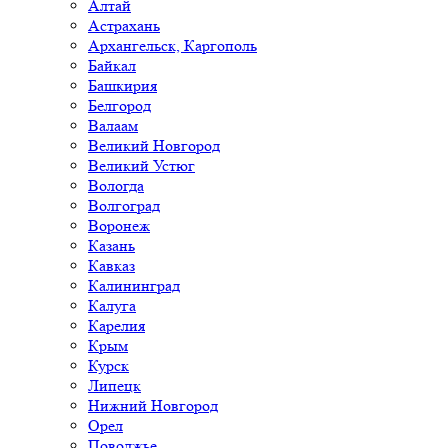
Алтай
Астрахань
Архангельск, Каргополь
Байкал
Башкирия
Белгород
Валаам
Великий Новгород
Великий Устюг
Вологда
Волгоград
Воронеж
Казань
Кавказ
Калининград
Калуга
Карелия
Крым
Курск
Липецк
Нижний Новгород
Орел
Поволжье