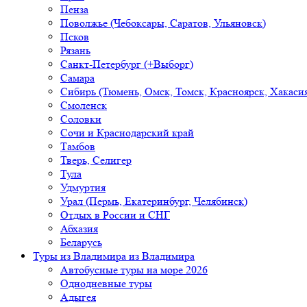
Пенза
Поволжье (Чебоксары, Саратов, Ульяновск)
Псков
Рязань
Санкт-Петербург (+Выборг)
Самара
Сибирь (Тюмень, Омск, Томск, Красноярск, Хакасия
Смоленск
Соловки
Сочи и Краснодарский край
Тамбов
Тверь, Селигер
Тула
Удмуртия
Урал (Пермь, Екатеринбург, Челябинск)
Отдых в России и СНГ
Абхазия
Беларусь
Туры из Владимира
из Владимира
Автобусные туры на море 2026
Однодневные туры
Адыгея