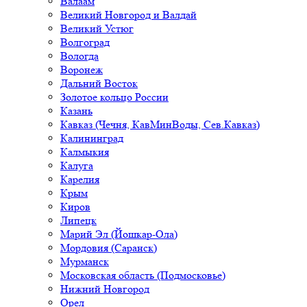
Валаам
Великий Новгород и Валдай
Великий Устюг
Волгоград
Вологда
Воронеж
Дальний Восток
Золотое кольцо России
Казань
Кавказ (Чечня, КавМинВоды, Сев.Кавказ)
Калининград
Калмыкия
Калуга
Карелия
Крым
Киров
Липецк
Марий Эл (Йошкар-Ола)
Мордовия (Саранск)
Мурманск
Московская область (Подмосковье)
Нижний Новгород
Орел