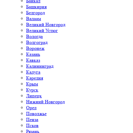
Байкал
Башкирия
Белгород
Валаам
Великий Новгород
Великий Устюг
Вологда
Волгоград
Воронеж
Казань
Кавказ
Калининград
Калуга
Карелия
Крым
Курск
Липецк
Нижний Новгород
Орел
Поволжье
Пенза
Псков
Рязань