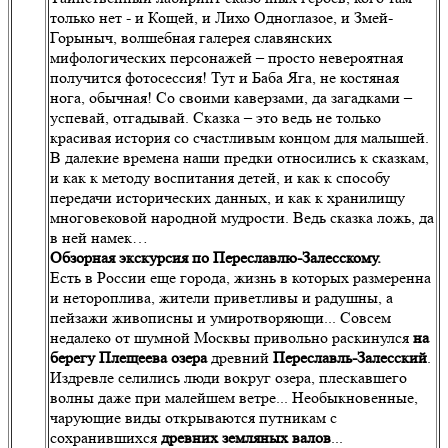
только нет - и Кощей, и Лихо Одноглазое, и Змей-
Горыныч, волшебная галерея славянских
мифологических персонажей – просто невероятная
получится фотосессия! Тут и Баба Яга, не костяная
нога, обычная! Со своими каверзами, да загадками –
успевай, отгадывай. Сказка – это ведь не только
красивая история со счастливым концом для малышей.
В далекие времена наши предки относились к сказкам,
и как к методу воспитания детей, и как к способу
передачи исторических данных, и как к хранилищу
многовековой народной мудрости. Ведь сказка ложь, да
в ней намек…
Обзорная экскурсия по Переславлю-Залесскому.
Есть в России еще города, жизнь в которых размеренна
и нетороплива, жители приветливы и радушны, а
пейзажи живописны и умиротворяющи... Совсем
недалеко от шумной Москвы привольно раскинулся
на
берегу Плещеева озера
древний
Переславль-Залесский
.
Издревле селились люди вокруг озера, плескавшего
волны даже при малейшем ветре... Необыкновенные,
чарующие виды открываются путникам с
сохранившихся
древних земляных валов
...