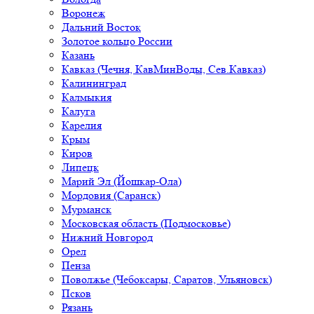
Воронеж
Дальний Восток
Золотое кольцо России
Казань
Кавказ (Чечня, КавМинВоды, Сев.Кавказ)
Калининград
Калмыкия
Калуга
Карелия
Крым
Киров
Липецк
Марий Эл (Йошкар-Ола)
Мордовия (Саранск)
Мурманск
Московская область (Подмосковье)
Нижний Новгород
Орел
Пенза
Поволжье (Чебоксары, Саратов, Ульяновск)
Псков
Рязань