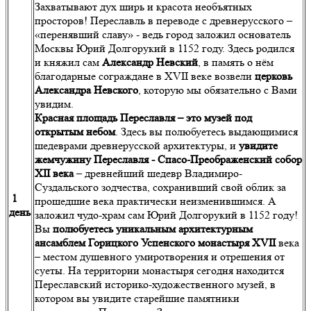
Захватывают дух ширь и красота необъятных
просторов! Переславль в переводе с древнерусского –
«перенявший славу» - ведь город заложил основатель
Москвы Юрий Долгорукий в 1152 году. Здесь родился
и княжил сам
Александр Невский
, в память о нём
благодарные сограждане в XVII веке возвели
церковь
Александра Невского
, которую мы обязательно с Вами
увидим.
Красная площадь Переславля – это музей под
открытым небом
. Здесь вы полюбуетесь выдающимися
шедеврами древнерусской архитектуры, и
увидите
жемчужину Переславля - Спасо-Преображенский собор
XII века
– древнейший шедевр Владимиро-
Суздальского зодчества, сохранивший свой облик за
1
прошедшие века практически неизменившимся. А
день
заложил чудо-храм сам Юрий Долгорукий в 1152 году!
Вы
полюбуетесь уникальным архитектурным
ансамблем Горицкого Успенского монастыря XVII
века
– местом душевного умиротворения и отрешения от
суеты. На территории монастыря сегодня находится
Переславский историко-художественного музей, в
котором вы увидите старейшие памятники