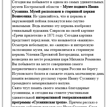
Сегодня вы побываете в одном из самых удивительных
музеев Костромской области –
Музее подвига Ивана
Сусанина. Музей расположен в старинной церкви
Вознесения.
Не удивляйтесь, что и церковь и
окружающий пейзаж покажутся вам смутно
знакомыми. Ведь именно эту церковь изобразил
гениальный художник Саврасов на своей картине
«Грачи прилетели» в 1871 году. Сегодня картина
предстанет перед вами, что называется «вживую».
Осмотрев небольшую, но «живую» и интересную
экспозицию музея, мы отправляемся в старинную
церковь Успения Пресвятой Богородицы, которая
возведена на месте рождения царя Михаила Романова.
Вы побываете на месте совершения самого
патриотичного подвига в истории России на берегу
Исуповского болота и сможете отдать молчаливую дань
памяти великому русскому герою Ивану Сусанину у
громадного мемориального валуна.
Свято чтут память своего земляка благодарные
сусанинцы, и сегодня вы станете участниками
удивительной
интерактивной театрализованной
программы «Сусанинская тропа».
Причем рассказ о
далеких событиях поведет сам Иван Сусанин. След-