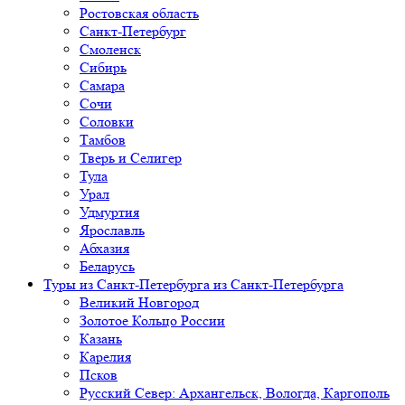
Ростовская область
Санкт-Петербург
Смоленск
Сибирь
Самара
Сочи
Соловки
Тамбов
Тверь и Селигер
Тула
Урал
Удмуртия
Ярославль
Абхазия
Беларусь
Туры из Санкт-Петербурга
из Санкт-Петербурга
Великий Новгород
Золотое Кольцо России
Казань
Карелия
Псков
Русский Север: Архангельск, Вологда, Каргополь