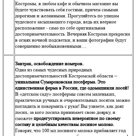
Костромы, в любом кафе и обычном магазине вы
будете чувствовать себя гостями, причем самыми
дорогими и желанными. Прогуляйтесь по улицам
чудесного засыпающего города, ведь их веерное
расположение - само по себе оригинальная
достопримечательность. Вечерняя Кострома прекрасна
в огнях ночной подсветки, и ваши фотографии будут
совершенно необыкновенными…
Завтрак, освобождение номеров.
Одна из самых чудесных природных
достопримечательностей Костромской области –
уникальная Сумароковская лосеферма. Это
единственная ферма в России, где одомашнили лосей!
В «детском саду» лосефермы совсем маленьких,
практически ручных и очаровательных лосяток можно
погладить и покормить с руки! Вы узнаете, как доят
лосих, за кого лосиха принимает свою доярку, и
сможете
продегустировать невероятное по своему
составу и целебным качествам лосиное молоко.
Говорят, что 100 мл лосиного молока прибавляет год