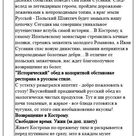
вслед за легендарным героем, пройдем дорожками-
лежневками к непроходимым топям, а враг земли
Русской - Польский Шляхтич будет замыкать нашу
цепочку. Сегодня мы совершим уникальное
путешествие вглубь самой истории... В Кострому, к
самому Ипатьевскому монастырю стремились алчные
поляки, стремясь захватить молодого Романова, а Иван
Сусанин спас новую династию, заманив неприятеля в
непроходимые болотные дебри... В отличие от
польских захватчиков, нас ждет благополучное
возвращение из болот.
"Исторический" обед в колоритной обстановке
ресторана в русском стиле.
С устатку разыгрался аппетит - добро пожаловать к
столу! Вкуснейший праздничный русский обед из
экологически чистых продуктов. Тут и щи русские в
печи томленые, и жаркое - все блюда готовятся в
чугунах, от этого они необыкновенно вкусны!
Возвращение в Кострому.
Свободное время. Ужин (за доп. плату)
Живет Кострома по-прежнему тихо и раскрывается
перед путником не сразу, зато в каждом музее