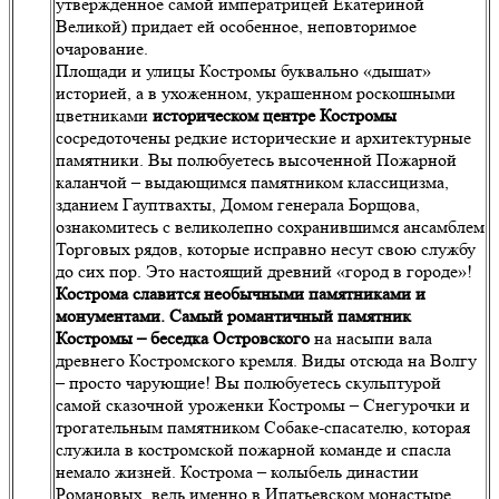
утвержденное самой императрицей Екатериной
Великой) придает ей особенное, неповторимое
очарование.
Площади и улицы Костромы буквально «дышат»
историей, а в ухоженном, украшенном роскошными
цветниками
историческом центре Костромы
сосредоточены редкие исторические и архитектурные
памятники. Вы полюбуетесь высоченной Пожарной
каланчой – выдающимся памятником классицизма,
зданием Гауптвахты, Домом генерала Борщова,
ознакомитесь с великолепно сохранившимся ансамблем
Торговых рядов, которые исправно несут свою службу
до сих пор. Это настоящий древний «город в городе»!
Кострома славится необычными памятниками и
монументами. Самый романтичный памятник
Костромы – беседка Островского
на насыпи вала
древнего Костромского кремля. Виды отсюда на Волгу
– просто чарующие! Вы полюбуетесь скульптурой
самой сказочной уроженки Костромы – Снегурочки и
трогательным памятником Собаке-спасателю, которая
служила в костромской пожарной команде и спасла
немало жизней. Кострома – колыбель династии
Романовых, ведь именно в Ипатьевском монастыре