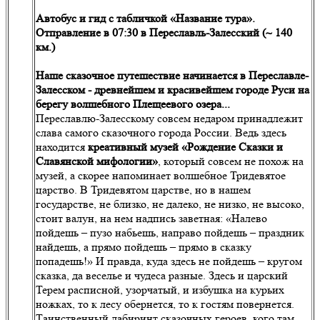
Автобус и гид с табличкой «Название тура».
Отправление в 07:30 в Переславль-Залесский (~ 140
км.)
Наше сказочное путешествие начинается в Переславле-
Залесском - древнейшем и красивейшем городе Руси на
берегу волшебного Плещеевого озера...
Переславлю-Залесскому совсем недаром принадлежит
слава самого сказочного города России. Ведь здесь
находится
креативный музей «Рождение Сказки и
Славянской мифологии»
, который совсем не похож на
музей, а скорее напоминает волшебное Тридевятое
царство. В Тридевятом царстве, но в нашем
государстве, не близко, не далеко, не низко, не высоко,
стоит валун, на нем надпись заветная: «Налево
пойдешь – пузо набьешь, направо пойдешь – праздник
найдешь, а прямо пойдешь – прямо в сказку
попадешь!» И правда, куда здесь не пойдешь – кругом
сказка, да веселье и чудеса разные. Здесь и царский
Терем расписной, узорчатый, и избушка на курьих
ножках, то к лесу обернется, то к гостям повернется.
Таинственный лабиринт сказочных героев, кого там