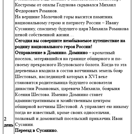
Костромы от опалы Годунова скрывался Михаил
Федорович Романов.
На вершине Молочной горы высится памятник
национальному герою и патриоту России – Ивану
Сусанину, спасшему будущего царя Михаила Романова
ценой собственной жизни…
Сегодня вы совершите незабываемое путешествие на
родину национального героя России!
Отправление в Домнино. Домнино
– крохотный
поселок, затерявшийся на границе обширного и по-
своему прекрасного Исуповского болота. Когда-то эта
деревенька входила в состав вотчинных земель бояр
Шестовых, наследницей которых в XVI веке
становится родительница будущего основателя
династии Романовых, царевича Михаила, боярыня
Ксения Шестова. Именно Домнино станет
административным и хозяйственным центром
обширной вотчины Шестовой. А управляет ею никому
тогда не известный, кроме своих односельчан,
толковый и домовитый посельский приказчик Иван
2
Сусанин.
день
Переезд в Сусанино.