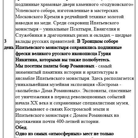
подлинные храмовые двери каменного «годуновского»
Успенского собора, изготовленные в мастерских
Московского Кремля в редчайшей технике золотой
наводки на меди. Среди сокровищ Ипатьевского
монастыря – уникальные Псалтыри, Евангелия и
Служебники в драгоценных ризах и окладах – щедрые
3
вклады русских правителей.
В Троицком соборе
день
Ипатьевского монастыря сохранились подлинные
фрески великого русского иконописца Гурия
Никитина, которыми вы также полюбуетесь.
Мы посетим палаты бояр Романовых
- самый
знаменитый памятник истории и архитектуры в
ансамбле Ипатьевского монастыря. Здесь располагается
уникальнейшая музейная экспозиция «Кострома -
«колыбель» Дома Романовых». Экспонаты, спасенные
от уничтожения в период революционных событий
начала XX века и сохраненные специалистами музея,
рассказывают о связях Костромской земли и
Ипатьевского монастыря с Домом Романовых на
протяжении почти 400-летней истории.
Обед.
Одно из самых «атмосферных» мест не только