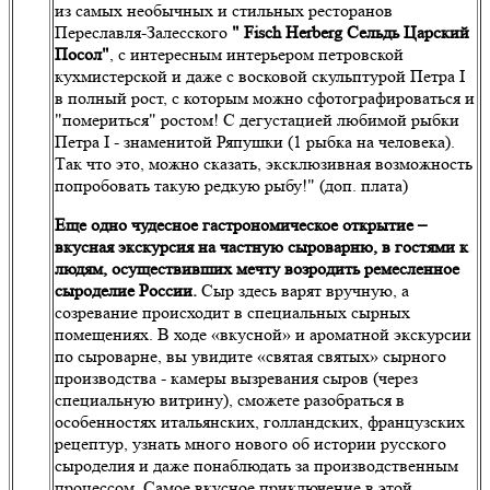
из самых необычных и стильных ресторанов
Переславля-Залесского
" Fisch Herberg Сельдь Царский
Посол"
, с интересным интерьером петровской
кухмистерской и даже с восковой скульптурой Петра I
в полный рост, с которым можно сфотографироваться и
"помериться" ростом! С дегустацией любимой рыбки
Петра I - знаменитой Ряпушки (1 рыбка на человека).
Так что это, можно сказать, эксклюзивная возможность
попробовать такую редкую рыбу!" (доп. плата)
Еще одно чудесное гастрономическое открытие –
вкусная экскурсия на частную сыроварню, в гостями к
людям, осуществивших мечту возродить ремесленное
сыроделие России.
Сыр здесь варят вручную, а
созревание происходит в специальных сырных
помещениях. В ходе «вкусной» и ароматной экскурсии
по сыроварне, вы увидите «святая святых» сырного
производства - камеры вызревания сыров (через
специальную витрину), сможете разобраться в
особенностях итальянских, голландских, французских
рецептур, узнать много нового об истории русского
сыроделия и даже понаблюдать за производственным
процессом. Самое вкусное приключение в этой