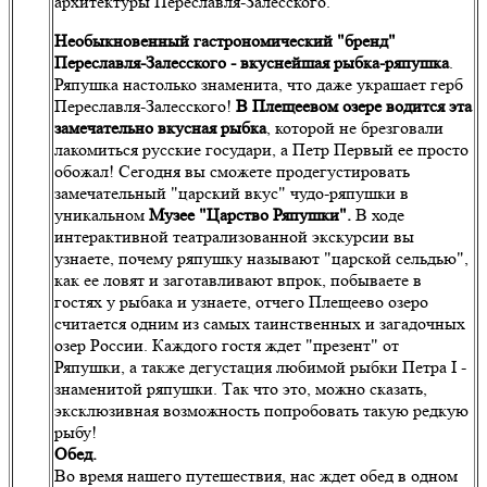
архитектуры Переславля-Залесского.
Необыкновенный гастрономический "бренд"
Переславля-Залесского - вкуснейшая рыбка-ряпушка
.
Ряпушка настолько знаменита, что даже украшает герб
Переславля-Залесского!
В
Плещеевом озере водится эта
замечательно вкусная рыбка
, которой не брезговали
лакомиться русские государи, а Петр Первый ее просто
обожал! Сегодня вы сможете продегустировать
замечательный "царский вкус" чудо-ряпушки в
уникальном
Музее "Царство Ряпушки".
В ходе
интерактивной театрализованной экскурсии вы
узнаете, почему ряпушку называют "царской сельдью",
как ее ловят и заготавливают впрок, побываете в
гостях у рыбака и узнаете, отчего Плещеево озеро
считается одним из самых таинственных и загадочных
озер России. Каждого гостя ждет "презент" от
Ряпушки, а также дегустация любимой рыбки Петра I -
знаменитой ряпушки. Так что это, можно сказать,
эксклюзивная возможность попробовать такую редкую
рыбу!
Обед.
Во время нашего путешествия, нас ждет обед в одном