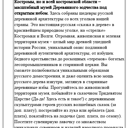
Костромы, но и всей костромской области –
масштабный музей Деревянного зодчества под
открытым небом.
Здесь собраны шедевры русской
деревянной архитектуры со всех уголков нашей
страны. Это настоящая русская «сказка в дереве» в
красивейшем природном уголке, на «стрелке»
Костромки и Волги. Огромная, живописная и зеленая
территория музея – целый мир древней ушедшей
истории России, уникальный оазис подлинной
деревянной аутентичной архитектуры, от избушек
бедного крестьянства до роскошных «теремов» богатых
лесопромышленников и старинной церкви. Вы
сможете полюбоваться уникальными образцами
русского домостроения, и даже оценить всю мощь
русского дерева изнутри, заглянув в старинные
деревянные избы. Прогуляйтесь по живописной
территории музея, побывайте в сказочном Тридевятом
Царстве (Да-да! Здесь есть и такое!) с деревянными
скульптурами героев русских волшебных сказок (за
доп. плату), постреляйте из лука или арбалета (доп.
плата), покатайтесь на лодочке (доп. плата, по сезону).
Посетите сувенирную лавочку со множеством
уникальных сувениров и изделий народного промысла,