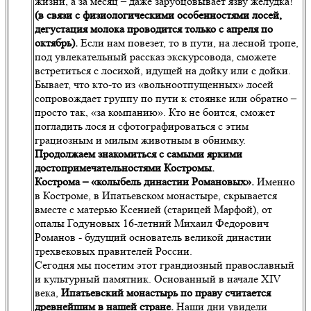
жизни, а за месяц – даже зарубцовывает язву желудка!
(в связи с физиологическими особенностями лосей,
дегустация молока проводится только с апреля по
октябрь).
Если нам повезет, то в пути, на лесной тропе,
под увлекательный рассказ экскурсовода, сможете
встретиться с лосихой, идущей на дойку или с дойки.
Бывает, что кто-то из «вольноотпущенных» лосей
сопровождает группу по пути к стоянке или обратно –
просто так, «за компанию». Кто не боится, сможет
погладить лося и сфотографироваться с этим
грациозным и милым животным в обнимку.
Продолжаем знакомиться с самыми яркими
достопримечательностями Костромы.
Кострома – «колыбель династии Романовых».
Именно
в Костроме, в Ипатьевском монастыре, скрывается
вместе с матерью Ксенией (старицей Марфой), от
опалы Годуновых 16-летний Михаил Федорович
Романов - будущий основатель великой династии
трехвековых правителей России.
Сегодня мы посетим этот грандиозный православный
и культурный памятник. Основанный в начале XIV
века,
Ипатьевский монастырь по праву считается
древнейшим в нашей стране.
Наши дни увидели