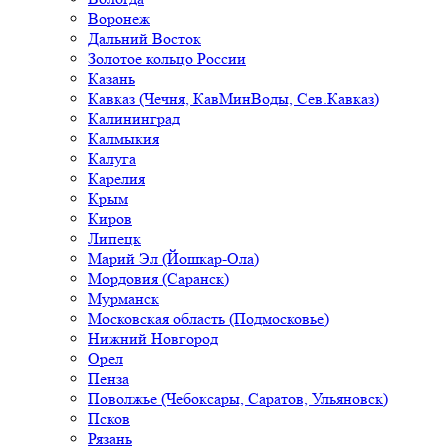
Воронеж
Дальний Восток
Золотое кольцо России
Казань
Кавказ (Чечня, КавМинВоды, Сев.Кавказ)
Калининград
Калмыкия
Калуга
Карелия
Крым
Киров
Липецк
Марий Эл (Йошкар-Ола)
Мордовия (Саранск)
Мурманск
Московская область (Подмосковье)
Нижний Новгород
Орел
Пенза
Поволжье (Чебоксары, Саратов, Ульяновск)
Псков
Рязань