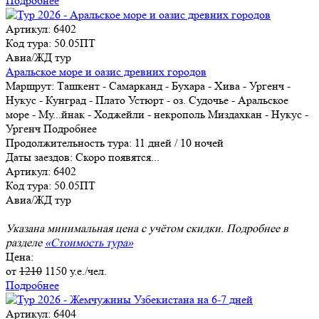
Подробнее
Артикул: 6402
Код тура: 50.05ПТ
Авиа/ЖД тур
Аральское море и оазис древних городов
Маршрут:
Ташкент - Самарканд - Бухара - Хива - Ургенч -
Нукус - Кунград - Плато Устюрт - оз. Судочье - Аральское
море - Му
...
йнак - Ходжейли - некрополь Миздахкан - Нукус -
Ургенч
Подробнее
Продолжительность тура:
11 дней / 10 ночей
Даты заездов:
Скоро появятся...
Артикул: 6402
Код тура: 50.05ПТ
Авиа/ЖД тур
Указана минимальная цена с учётом скидки. Подробнее в
разделе
«Стоимость тура»
Цена:
от
1210
1150
у.е./чел.
Подробнее
Артикул: 6404