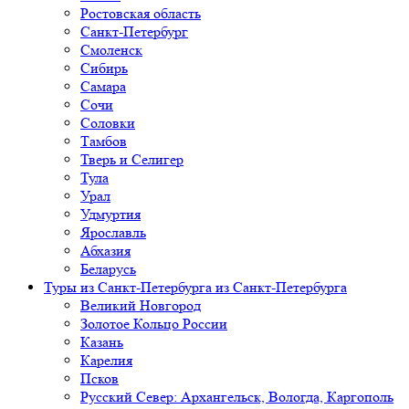
Ростовская область
Санкт-Петербург
Смоленск
Сибирь
Самара
Сочи
Соловки
Тамбов
Тверь и Селигер
Тула
Урал
Удмуртия
Ярославль
Абхазия
Беларусь
Туры из Санкт-Петербурга
из Санкт-Петербурга
Великий Новгород
Золотое Кольцо России
Казань
Карелия
Псков
Русский Север: Архангельск, Вологда, Каргополь