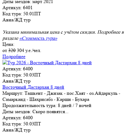
Даты заездов:
март 2021
Артикул: 6401
Код тура: 50.01ПТ
Авиа/ЖД тур
Указана минимальная цена с учётом скидки. Подробнее в
разделе
«Стоимость тура»
Цена:
от
320
304
у.е./чел.
Подробнее
Артикул: 6400
Код тура: 50.03ПТ
Авиа/ЖД тур
Восточный Дастархан 8 дней
Маршрут:
Ташкент - Джизак - пос.Хаят - оз.Айдаркуль -
Самарканд - Шахрисабз - Карши - Бухара
Продолжительность тура:
8 дней / 7 ночей
Даты заездов:
Скоро появятся...
Артикул: 6400
Код тура: 50.03ПТ
Авиа/ЖД тур