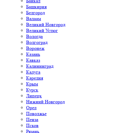
Байкал
Башкирия
Белгород
Валаам
Великий Новгород
Великий Устюг
Вологда
Волгоград
Воронеж
Казань
Кавказ
Калининград
Калуга
Карелия
Крым
Курск
Липецк
Нижний Новгород
Орел
Поволжье
Пенза
Псков
Рязань