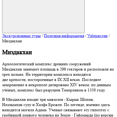
Экскурсионные туры
/
Полезная информация
/
Узбекистан
/
Миздакхан
Миздакхан
Археологический комплекс древних сооружений
Миздакхан занимает площадь в 200 гектаров и расположен на
трех холмах. На территории комплекса находятся
две крепости, постороенные в IX-XII веках. Последнее
захоронение в некрополе датировано XIV веком: по данным
ученых, комплекс был разрушен Тамерланом в 1338 году.
В Миздакхан входят три мавзолея - Кырык Шопан,
Назлымхан сулу и Халфа Ережеп. По легенде, именно здесь
находится могила Адама. Ученые связывают эту гипотезу с
гробницей первого человека на Земле - Гайомарда (по версии