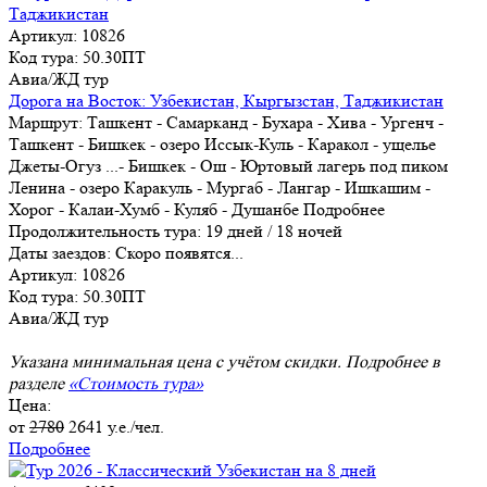
Артикул: 10826
Код тура: 50.30ПТ
Авиа/ЖД тур
Дорога на Восток: Узбекистан, Кыргызстан, Таджикистан
Маршрут:
Ташкент - Самарканд - Бухара - Хива - Ургенч -
Ташкент - Бишкек - озеро Иссык-Куль - Каракол - ущелье
Джеты-Огуз
...
- Бишкек - Ош - Юртовый лагерь под пиком
Ленина - озеро Каракуль - Мургаб - Лангар - Ишкашим -
Хорог - Калаи-Хумб - Куляб - Душанбе
Подробнее
Продолжительность тура:
19 дней / 18 ночей
Даты заездов:
Скоро появятся...
Артикул: 10826
Код тура: 50.30ПТ
Авиа/ЖД тур
Указана минимальная цена с учётом скидки. Подробнее в
разделе
«Стоимость тура»
Цена:
от
2780
2641
у.е./чел.
Подробнее