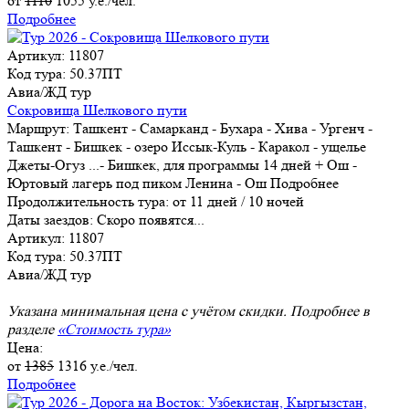
от
1110
1055
у.е./чел.
Подробнее
Артикул: 11807
Код тура: 50.37ПТ
Авиа/ЖД тур
Сокровища Шелкового пути
Маршрут:
Ташкент - Самарканд - Бухара - Хива - Ургенч -
Ташкент - Бишкек - озеро Иссык-Куль - Каракол - ущелье
Джеты-Огуз
...
- Бишкек, для программы 14 дней + Ош -
Юртовый лагерь под пиком Ленина - Ош
Подробнее
Продолжительность тура:
от 11 дней / 10 ночей
Даты заездов:
Скоро появятся...
Артикул: 11807
Код тура: 50.37ПТ
Авиа/ЖД тур
Указана минимальная цена с учётом скидки. Подробнее в
разделе
«Стоимость тура»
Цена:
от
1385
1316
у.е./чел.
Подробнее