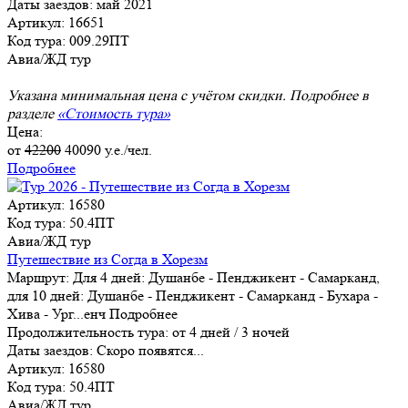
Даты заездов:
май 2021
Артикул: 16651
Код тура: 009.29ПТ
Авиа/ЖД тур
Указана минимальная цена с учётом скидки. Подробнее в
разделе
«Стоимость тура»
Цена:
от
42200
40090
у.е./чел.
Подробнее
Артикул: 16580
Код тура: 50.4ПТ
Авиа/ЖД тур
Путешествие из Согда в Хорезм
Маршрут:
Для 4 дней: Душанбе - Пенджикент - Самарканд,
для 10 дней: Душанбе - Пенджикент - Самарканд - Бухара -
Хива - Ург
...
енч
Подробнее
Продолжительность тура:
от 4 дней / 3 ночей
Даты заездов:
Скоро появятся...
Артикул: 16580
Код тура: 50.4ПТ
Авиа/ЖД тур