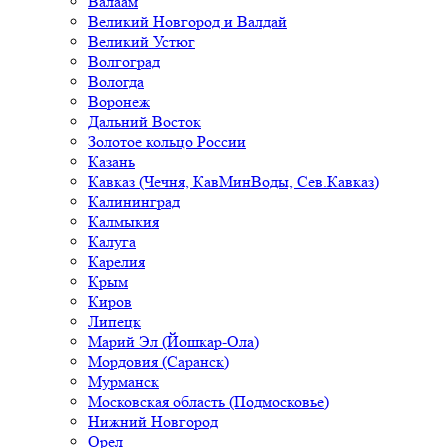
Валаам
Великий Новгород и Валдай
Великий Устюг
Волгоград
Вологда
Воронеж
Дальний Восток
Золотое кольцо России
Казань
Кавказ (Чечня, КавМинВоды, Сев.Кавказ)
Калининград
Калмыкия
Калуга
Карелия
Крым
Киров
Липецк
Марий Эл (Йошкар-Ола)
Мордовия (Саранск)
Мурманск
Московская область (Подмосковье)
Нижний Новгород
Орел