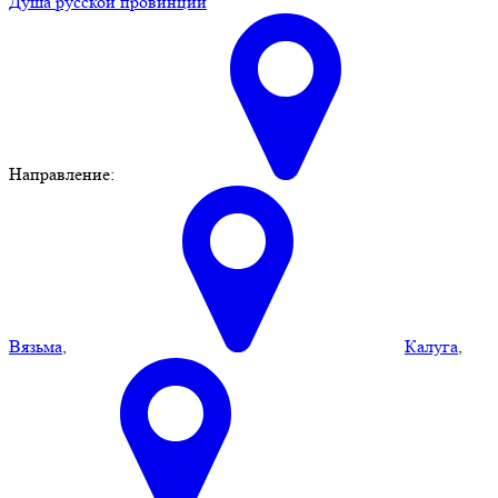
Душа русской провинции
Направление:
Вязьма
,
Калуга
,