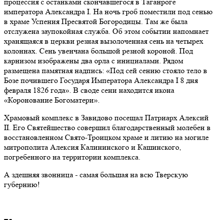
процессия с останками скончавшегося в Таганроге
императора Александра I. На ночь гроб поместили под сенью
в храме Успения Пресвятой Богородицы. Там же была
отслужена заупокойная служба. Об этом событии напомнает
хранящаяся в церкви резная вызолоченная сень на четырех
колоннах. Сень увенчана большой резной короной. Под
карнизом изображены два орла с инициалами. Рядом
размещена памятная надпись: «Под сей сению стояло тело в
Бозе почившего Государя Императора Александра I 8 дня
февраля 1826 года». В своде сени находится икона
«Коронование Богоматери».
Храмовый комплекс в Завидово посещал Патриарх Алексий
II. Его Святейшество совершил благодарственный молебен в
восстановленном Свято-Троицком храме и литию на могиле
митрополита Алексия Калининского и Кашинского,
погребенного на территории комплекса.
А здешняя звонница - самая большая на всю Тверскую
губернию!