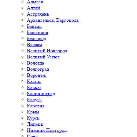
Адыгея
Алтай
Астрахань
Архангельск, Каргополь
Байкал
Башкирия
Белгород
Валаам
Великий Новгород
Великий Устюг
Вологда
Волгоград
Воронеж
Казань
Кавказ
Калининград
Калуга
Карелия
Крым
Курск
Липецк
Нижний Новгород
Орел