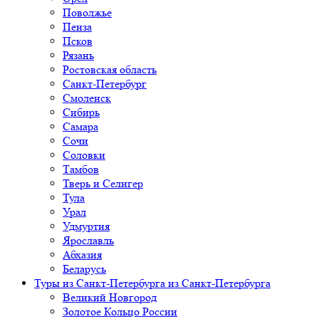
Поволжье
Пенза
Псков
Рязань
Ростовская область
Санкт-Петербург
Смоленск
Сибирь
Самара
Сочи
Соловки
Тамбов
Тверь и Селигер
Тула
Урал
Удмуртия
Ярославль
Абхазия
Беларусь
Туры из Санкт-Петербурга
из Санкт-Петербурга
Великий Новгород
Золотое Кольцо России