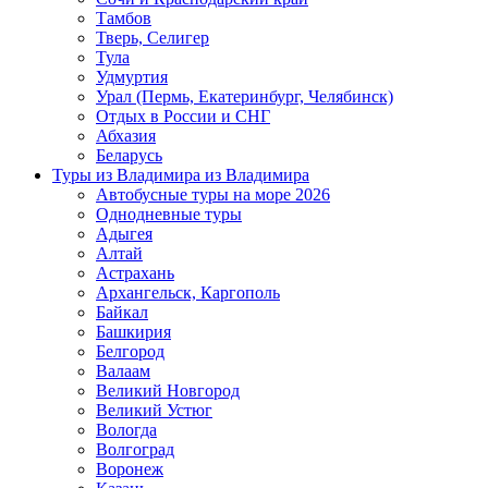
Тамбов
Тверь, Селигер
Тула
Удмуртия
Урал (Пермь, Екатеринбург, Челябинск)
Отдых в России и СНГ
Абхазия
Беларусь
Туры из Владимира
из Владимира
Автобусные туры на море 2026
Однодневные туры
Адыгея
Алтай
Астрахань
Архангельск, Каргополь
Байкал
Башкирия
Белгород
Валаам
Великий Новгород
Великий Устюг
Вологда
Волгоград
Воронеж