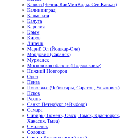
Кавказ (Чечня, КавМинВоды, Сев.Кавказ)
Калининград
Калмыкия
Калуга
Карелия
Крым
Киров
Липецк
Марий Эл (Йошкар-Ола)
Мордовия (Саранск)
Мурманск
Московская область (Подмосковье)
Нижний Новгород
Орел
Пенза
Поволжье (Чебоксары, Саратов, Ульяновск)
Псков
Рязань
Санкт-Петербург (+Выборг)
Самара
Сибирь (Тюмень, Омск, Томск, Красноярск,
Хакасия, Тыва)
Смоленск
Соловки
Сочи и Краснодарский край