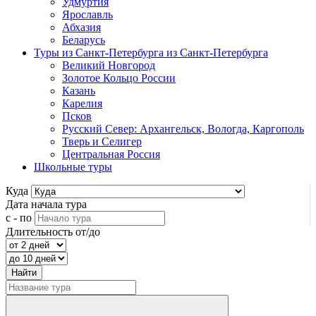
Удмуртия
Ярославль
Абхазия
Беларусь
Туры из Санкт-Петербурга
из Санкт-Петербурга
Великий Новгород
Золотое Кольцо России
Казань
Карелия
Псков
Русский Север: Архангельск, Вологда, Каргополь
Тверь и Селигер
Центральная Россия
Школьные туры
Куда
Дата начала тура
с - по
Длительность от/до