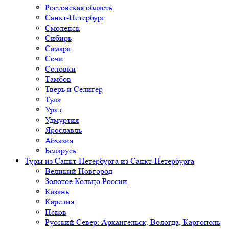
Ростовская область
Санкт-Петербург
Смоленск
Сибирь
Самара
Сочи
Соловки
Тамбов
Тверь и Селигер
Тула
Урал
Удмуртия
Ярославль
Абхазия
Беларусь
Туры из Санкт-Петербурга
из Санкт-Петербурга
Великий Новгород
Золотое Кольцо России
Казань
Карелия
Псков
Русский Север: Архангельск, Вологда, Каргополь