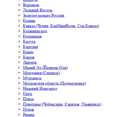
Воронеж
Дальний Восток
Золотое кольцо России
Казань
Кавказ (Чечня, КавМинВоды, Сев.Кавказ)
Калининград
Калмыкия
Калуга
Карелия
Крым
Киров
Липецк
Марий Эл (Йошкар-Ола)
Мордовия (Саранск)
Мурманск
Московская область (Подмосковье)
Нижний Новгород
Орел
Пенза
Поволжье (Чебоксары, Саратов, Ульяновск)
Псков
Рязань