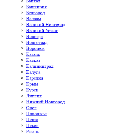
Байкал
Башкирия
Белгород
Валаам
Великий Новгород
Великий Устюг
Вологда
Волгоград
Воронеж
Казань
Кавказ
Калининград
Калуга
Карелия
Крым
Курск
Липецк
Нижний Новгород
Орел
Поволжье
Пенза
Псков
Рязань