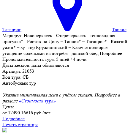
Таганрог
,
Танаис
Маршрут:
Новочеркасск - Старочеркасск - теплоходная
прогулка* - Ростов-на-Дону – Танаис* – Таганрог* - Казачий
ужин* – ху
...
тор Кружилинский – Казачье подворье -
угощение соленьями из погреба - донской обед
Подробнее
Продолжительность тура:
5 дней / 4 ночи
Даты заездов:
даты обновляются
Артикул: 21053
Код тура: СБ
Автобусный тур
Указана минимальная цена с учётом скидки. Подробнее в
разделе
«Стоимость тура»
Цена:
от
17490
16616
руб./чел
Подробнее
Печать страницы