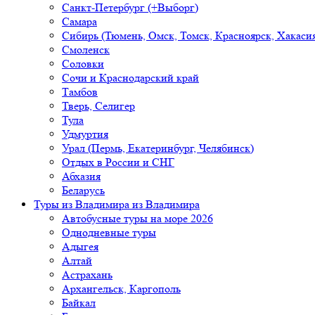
Санкт-Петербург (+Выборг)
Самара
Сибирь (Тюмень, Омск, Томск, Красноярск, Хакасия
Смоленск
Соловки
Сочи и Краснодарский край
Тамбов
Тверь, Селигер
Тула
Удмуртия
Урал (Пермь, Екатеринбург, Челябинск)
Отдых в России и СНГ
Абхазия
Беларусь
Туры из Владимира
из Владимира
Автобусные туры на море 2026
Однодневные туры
Адыгея
Алтай
Астрахань
Архангельск, Каргополь
Байкал