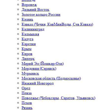
Воронеж
Дальний Восток
Золотое кольцо России
Казань
Кавказ (Чечня, КавМинВоды, Сев.Кавказ)
Калининград
Калмыкия
Калуга
Карелия
Крым
Киров
Липецк
Марий Эл (Йошкар-Ола)
Мордовия (Саранск)
Мурманск
Московская область (Подмосковье)
Нижний Новгород
Орел
Пенза
Поволжье (Чебоксары, Саратов, Ульяновск)
Псков
Рязань