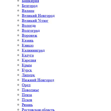
Башкирия
Белгород
Валаам
Великий Новгород
Великий Устюг
Вологда
Волгоград
Воронеж
Казань
Кавказ
Калининград
Калуга
Карелия
Крым
Курск
Липецк
Нижний Новгород
Орел
Поволжье
Пенза
Псков
Рязань
Ростовская область