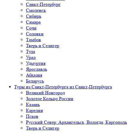
Санкт-Петербург
Смоленск
Сибирь
Самара
Сочи
Соловки
Тамбов
Тверь и Селигер
Тула
Урал
Удмуртия
Ярославль
Абхазия
Беларусь
Туры из Санкт-Петербурга
из Санкт-Петербурга
Великий Новгород
Золотое Кольцо России
Казань
Карелия
Псков
Русский Север: Архангельск, Вологда, Каргополь
Тверь и Селигер