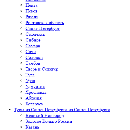
Пенза
Псков
Рязань
Ростовская область
Санкт-Петербург
Смоленск
Сибирь
Самара
Сочи
Соловки
Тамбов
Тверь и Селигер
Тула
Урал
Удмуртия
Ярославль
Абхазия
Беларусь
Туры из Санкт-Петербурга
из Санкт-Петербурга
Великий Новгород
Золотое Кольцо России
Казань