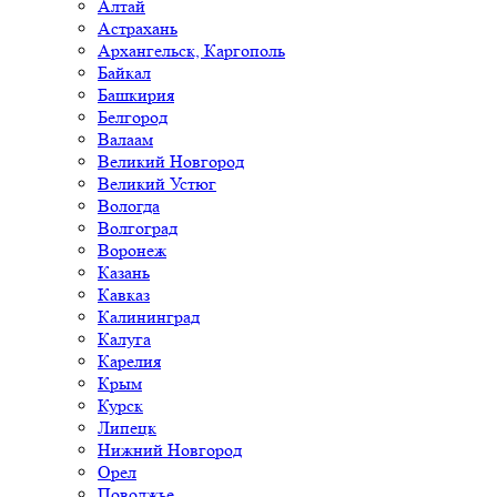
Алтай
Астрахань
Архангельск, Каргополь
Байкал
Башкирия
Белгород
Валаам
Великий Новгород
Великий Устюг
Вологда
Волгоград
Воронеж
Казань
Кавказ
Калининград
Калуга
Карелия
Крым
Курск
Липецк
Нижний Новгород
Орел
Поволжье