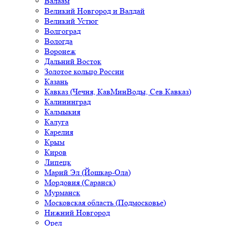
Валаам
Великий Новгород и Валдай
Великий Устюг
Волгоград
Вологда
Воронеж
Дальний Восток
Золотое кольцо России
Казань
Кавказ (Чечня, КавМинВоды, Сев.Кавказ)
Калининград
Калмыкия
Калуга
Карелия
Крым
Киров
Липецк
Марий Эл (Йошкар-Ола)
Мордовия (Саранск)
Мурманск
Московская область (Подмосковье)
Нижний Новгород
Орел