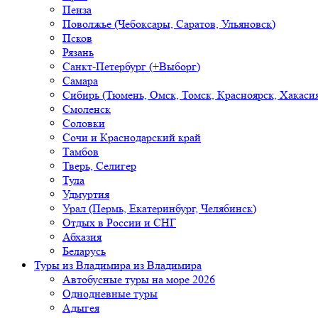
Пенза
Поволжье (Чебоксары, Саратов, Ульяновск)
Псков
Рязань
Санкт-Петербург (+Выборг)
Самара
Сибирь (Тюмень, Омск, Томск, Красноярск, Хакасия
Смоленск
Соловки
Сочи и Краснодарский край
Тамбов
Тверь, Селигер
Тула
Удмуртия
Урал (Пермь, Екатеринбург, Челябинск)
Отдых в России и СНГ
Абхазия
Беларусь
Туры из Владимира
из Владимира
Автобусные туры на море 2026
Однодневные туры
Адыгея