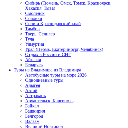
Сибирь (Тюмень, Омск, Томск, Красноярск,
Хакасия, Тыва)
Смоленск
Соловки
Сочи и Краснодарский край
Тамбов
Тверь, Селигер
Тула
Удмуртия
Урал (Пермь, Екатеринбург, Челябинск)
Отдых в России и СНГ
Абхазия
Беларусь
Туры из Владимира
из Владимира
Автобусные туры на море 2026
Однодневные туры
Адыгея
Алтай
Астрахань
Архангельск, Каргополь
Байкал
Башкирия
Белгород
Валаам
Великий Новгород