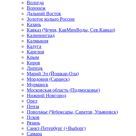
Вологда
Воронеж
Дальний Восток
Золотое кольцо России
Казань
Кавказ (Чечня, КавМинВоды, Сев.Кавказ)
Калининград
Калмыкия
Калуга
Карелия
Крым
Киров
Липецк
Марий Эл (Йошкар-Ола)
Мордовия (Саранск)
Мурманск
Московская область (Подмосковье)
Нижний Новгород
Орел
Пенза
Поволжье (Чебоксары, Саратов, Ульяновск)
Псков
Рязань
Санкт-Петербург (+Выборг)
Самара