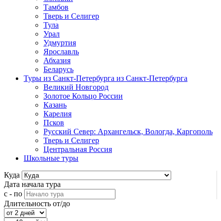
Тамбов
Тверь и Селигер
Тула
Урал
Удмуртия
Ярославль
Абхазия
Беларусь
Туры из Санкт-Петербурга
из Санкт-Петербурга
Великий Новгород
Золотое Кольцо России
Казань
Карелия
Псков
Русский Север: Архангельск, Вологда, Каргополь
Тверь и Селигер
Центральная Россия
Школьные туры
Куда
Дата начала тура
с - по
Длительность от/до