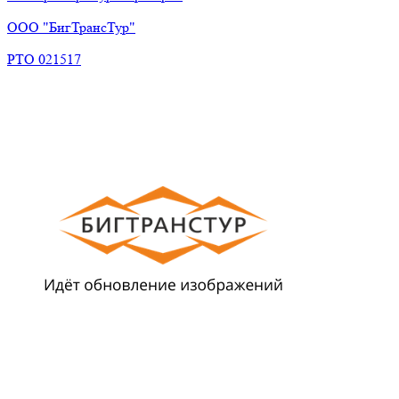
ООО "БигТрансТур"
РТО 021517