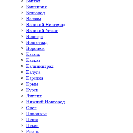
Байкал
Башкирия
Белгород
Валаам
Великий Новгород
Великий Устюг
Вологда
Волгоград
Воронеж
Казань
Кавказ
Калининград
Калуга
Карелия
Крым
Курск
Липецк
Нижний Новгород
Орел
Поволжье
Пенза
Псков
Рязань