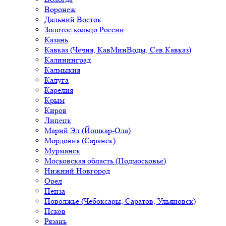
Воронеж
Дальний Восток
Золотое кольцо России
Казань
Кавказ (Чечня, КавМинВоды, Сев.Кавказ)
Калининград
Калмыкия
Калуга
Карелия
Крым
Киров
Липецк
Марий Эл (Йошкар-Ола)
Мордовия (Саранск)
Мурманск
Московская область (Подмосковье)
Нижний Новгород
Орел
Пенза
Поволжье (Чебоксары, Саратов, Ульяновск)
Псков
Рязань