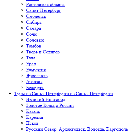
Ростовская область
Санкт-Петербург
Смоленск
Сибирь
Самара
Сочи
Соловки
Тамбов
Тверь и Селигер
Тула
Урал
Удмуртия
Ярославль
Абхазия
Беларусь
Туры из Санкт-Петербурга
из Санкт-Петербурга
Великий Новгород
Золотое Кольцо России
Казань
Карелия
Псков
Русский Север: Архангельск, Вологда, Каргополь