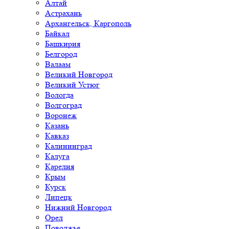
Алтай
Астрахань
Архангельск, Каргополь
Байкал
Башкирия
Белгород
Валаам
Великий Новгород
Великий Устюг
Вологда
Волгоград
Воронеж
Казань
Кавказ
Калининград
Калуга
Карелия
Крым
Курск
Липецк
Нижний Новгород
Орел
Поволжье