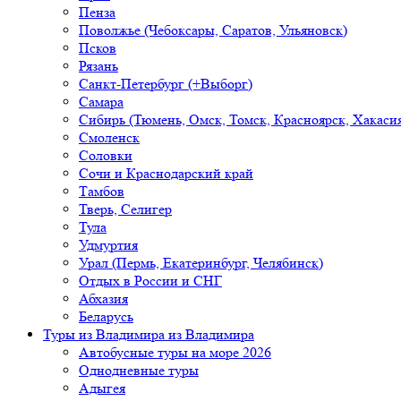
Пенза
Поволжье (Чебоксары, Саратов, Ульяновск)
Псков
Рязань
Санкт-Петербург (+Выборг)
Самара
Сибирь (Тюмень, Омск, Томск, Красноярск, Хакасия
Смоленск
Соловки
Сочи и Краснодарский край
Тамбов
Тверь, Селигер
Тула
Удмуртия
Урал (Пермь, Екатеринбург, Челябинск)
Отдых в России и СНГ
Абхазия
Беларусь
Туры из Владимира
из Владимира
Автобусные туры на море 2026
Однодневные туры
Адыгея