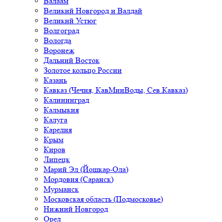
Валаам
Великий Новгород и Валдай
Великий Устюг
Волгоград
Вологда
Воронеж
Дальний Восток
Золотое кольцо России
Казань
Кавказ (Чечня, КавМинВоды, Сев.Кавказ)
Калининград
Калмыкия
Калуга
Карелия
Крым
Киров
Липецк
Марий Эл (Йошкар-Ола)
Мордовия (Саранск)
Мурманск
Московская область (Подмосковье)
Нижний Новгород
Орел