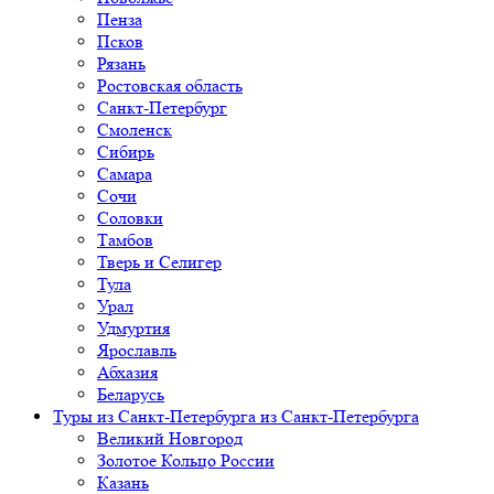
Пенза
Псков
Рязань
Ростовская область
Санкт-Петербург
Смоленск
Сибирь
Самара
Сочи
Соловки
Тамбов
Тверь и Селигер
Тула
Урал
Удмуртия
Ярославль
Абхазия
Беларусь
Туры из Санкт-Петербурга
из Санкт-Петербурга
Великий Новгород
Золотое Кольцо России
Казань