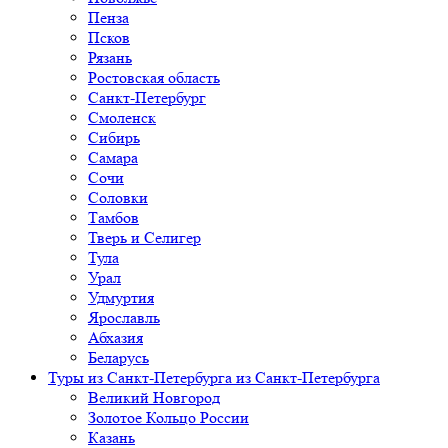
Пенза
Псков
Рязань
Ростовская область
Санкт-Петербург
Смоленск
Сибирь
Самара
Сочи
Соловки
Тамбов
Тверь и Селигер
Тула
Урал
Удмуртия
Ярославль
Абхазия
Беларусь
Туры из Санкт-Петербурга
из Санкт-Петербурга
Великий Новгород
Золотое Кольцо России
Казань