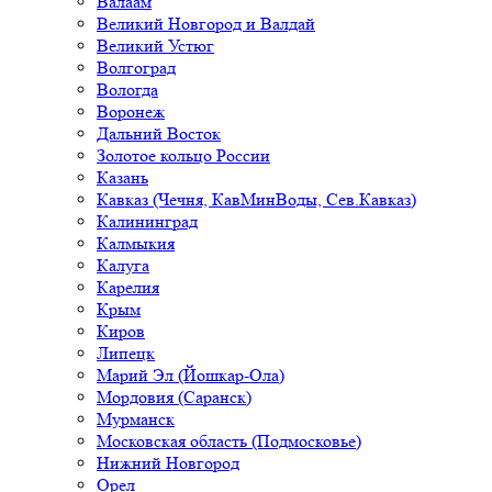
Валаам
Великий Новгород и Валдай
Великий Устюг
Волгоград
Вологда
Воронеж
Дальний Восток
Золотое кольцо России
Казань
Кавказ (Чечня, КавМинВоды, Сев.Кавказ)
Калининград
Калмыкия
Калуга
Карелия
Крым
Киров
Липецк
Марий Эл (Йошкар-Ола)
Мордовия (Саранск)
Мурманск
Московская область (Подмосковье)
Нижний Новгород
Орел