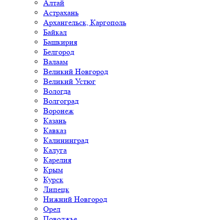
Алтай
Астрахань
Архангельск, Каргополь
Байкал
Башкирия
Белгород
Валаам
Великий Новгород
Великий Устюг
Вологда
Волгоград
Воронеж
Казань
Кавказ
Калининград
Калуга
Карелия
Крым
Курск
Липецк
Нижний Новгород
Орел
Поволжье