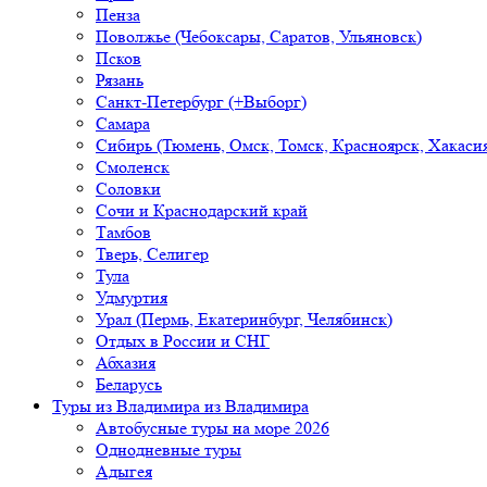
Пенза
Поволжье (Чебоксары, Саратов, Ульяновск)
Псков
Рязань
Санкт-Петербург (+Выборг)
Самара
Сибирь (Тюмень, Омск, Томск, Красноярск, Хакасия
Смоленск
Соловки
Сочи и Краснодарский край
Тамбов
Тверь, Селигер
Тула
Удмуртия
Урал (Пермь, Екатеринбург, Челябинск)
Отдых в России и СНГ
Абхазия
Беларусь
Туры из Владимира
из Владимира
Автобусные туры на море 2026
Однодневные туры
Адыгея