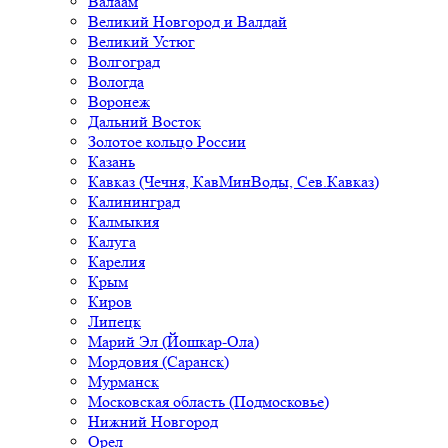
Валаам
Великий Новгород и Валдай
Великий Устюг
Волгоград
Вологда
Воронеж
Дальний Восток
Золотое кольцо России
Казань
Кавказ (Чечня, КавМинВоды, Сев.Кавказ)
Калининград
Калмыкия
Калуга
Карелия
Крым
Киров
Липецк
Марий Эл (Йошкар-Ола)
Мордовия (Саранск)
Мурманск
Московская область (Подмосковье)
Нижний Новгород
Орел