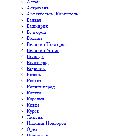
Алтай
Астрахань
Архангельск, Каргополь
Байкал
Башкирия
Белгород
Валаам
Великий Новгород
Великий Устюг
Вологда
Волгоград
Воронеж
Казань
Кавказ
Калининград
Калуга
Карелия
Крым
Курск
Липецк
Нижний Новгород
Орел
Поволжье