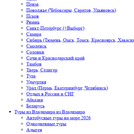
Пенза
Поволжье (Чебоксары, Саратов, Ульяновск)
Псков
Рязань
Санкт-Петербург (+Выборг)
Самара
Сибирь (Тюмень, Омск, Томск, Красноярск, Хакасия
Смоленск
Соловки
Сочи и Краснодарский край
Тамбов
Тверь, Селигер
Тула
Удмуртия
Урал (Пермь, Екатеринбург, Челябинск)
Отдых в России и СНГ
Абхазия
Беларусь
Туры из Владимира
из Владимира
Автобусные туры на море 2026
Однодневные туры
Адыгея