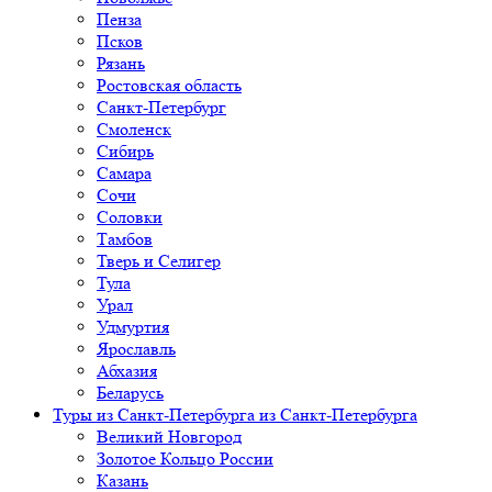
Пенза
Псков
Рязань
Ростовская область
Санкт-Петербург
Смоленск
Сибирь
Самара
Сочи
Соловки
Тамбов
Тверь и Селигер
Тула
Урал
Удмуртия
Ярославль
Абхазия
Беларусь
Туры из Санкт-Петербурга
из Санкт-Петербурга
Великий Новгород
Золотое Кольцо России
Казань