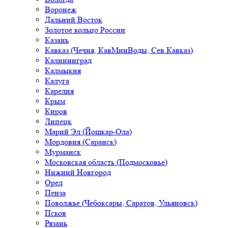
Воронеж
Дальний Восток
Золотое кольцо России
Казань
Кавказ (Чечня, КавМинВоды, Сев.Кавказ)
Калининград
Калмыкия
Калуга
Карелия
Крым
Киров
Липецк
Марий Эл (Йошкар-Ола)
Мордовия (Саранск)
Мурманск
Московская область (Подмосковье)
Нижний Новгород
Орел
Пенза
Поволжье (Чебоксары, Саратов, Ульяновск)
Псков
Рязань