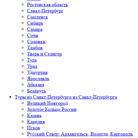
Ростовская область
Санкт-Петербург
Смоленск
Сибирь
Самара
Сочи
Соловки
Тамбов
Тверь и Селигер
Тула
Урал
Удмуртия
Ярославль
Абхазия
Беларусь
Туры из Санкт-Петербурга
из Санкт-Петербурга
Великий Новгород
Золотое Кольцо России
Казань
Карелия
Псков
Русский Север: Архангельск, Вологда, Каргополь