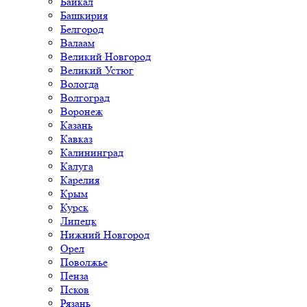
Байкал
Башкирия
Белгород
Валаам
Великий Новгород
Великий Устюг
Вологда
Волгоград
Воронеж
Казань
Кавказ
Калининград
Калуга
Карелия
Крым
Курск
Липецк
Нижний Новгород
Орел
Поволжье
Пенза
Псков
Рязань