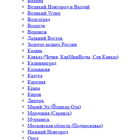
Валаам
Великий Новгород и Валдай
Великий Устюг
Волгоград
Вологда
Воронеж
Дальний Восток
Золотое кольцо России
Казань
Кавказ (Чечня, КавМинВоды, Сев.Кавказ)
Калининград
Калмыкия
Калуга
Карелия
Крым
Киров
Липецк
Марий Эл (Йошкар-Ола)
Мордовия (Саранск)
Мурманск
Московская область (Подмосковье)
Нижний Новгород
Орел