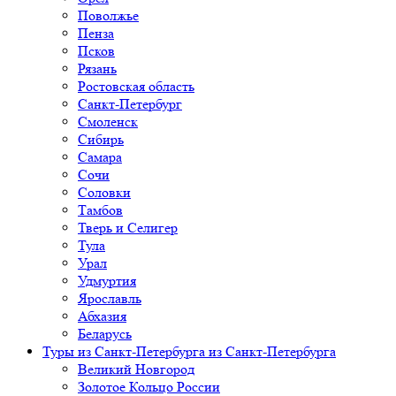
Поволжье
Пенза
Псков
Рязань
Ростовская область
Санкт-Петербург
Смоленск
Сибирь
Самара
Сочи
Соловки
Тамбов
Тверь и Селигер
Тула
Урал
Удмуртия
Ярославль
Абхазия
Беларусь
Туры из Санкт-Петербурга
из Санкт-Петербурга
Великий Новгород
Золотое Кольцо России