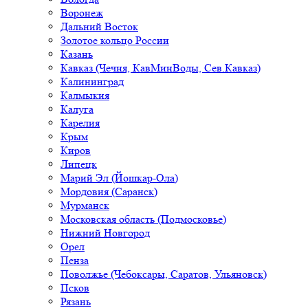
Воронеж
Дальний Восток
Золотое кольцо России
Казань
Кавказ (Чечня, КавМинВоды, Сев.Кавказ)
Калининград
Калмыкия
Калуга
Карелия
Крым
Киров
Липецк
Марий Эл (Йошкар-Ола)
Мордовия (Саранск)
Мурманск
Московская область (Подмосковье)
Нижний Новгород
Орел
Пенза
Поволжье (Чебоксары, Саратов, Ульяновск)
Псков
Рязань