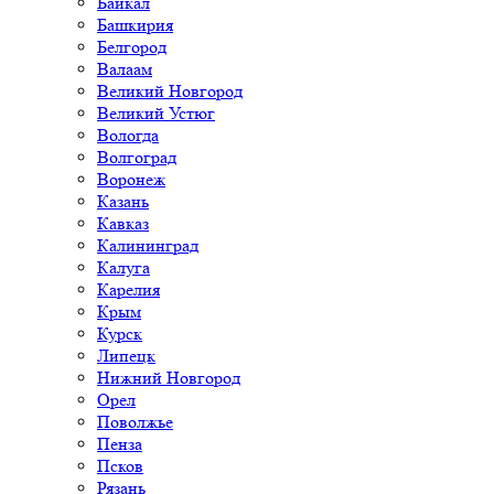
Байкал
Башкирия
Белгород
Валаам
Великий Новгород
Великий Устюг
Вологда
Волгоград
Воронеж
Казань
Кавказ
Калининград
Калуга
Карелия
Крым
Курск
Липецк
Нижний Новгород
Орел
Поволжье
Пенза
Псков
Рязань