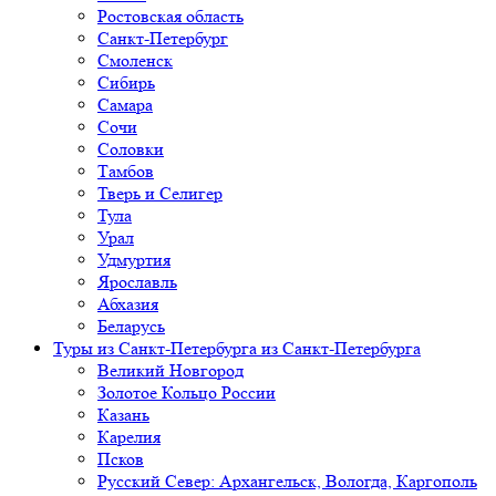
Ростовская область
Санкт-Петербург
Смоленск
Сибирь
Самара
Сочи
Соловки
Тамбов
Тверь и Селигер
Тула
Урал
Удмуртия
Ярославль
Абхазия
Беларусь
Туры из Санкт-Петербурга
из Санкт-Петербурга
Великий Новгород
Золотое Кольцо России
Казань
Карелия
Псков
Русский Север: Архангельск, Вологда, Каргополь