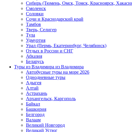
Сибирь (Тюмень, Омск, Томск, Красноярск, Хакасия
Смоленск
Соловки
Сочи и Краснодарский край
Тамбов
Тверь, Селигер
Тула
Удмуртия
Урал (Пермь, Екатеринбург, Челябинск)
Отдых в России и СНГ
Абхазия
Беларусь
Туры из Владимира
из Владимира
Автобусные туры на море 2026
Однодневные туры
Адыгея
Алтай
Астрахань
Архангельск, Каргополь
Байкал
Башкирия
Белгород
Валаам
Великий Новгород
Великий Устюг