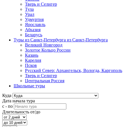
Тверь и Селигер
Тула
Урал
Удмуртия
Ярославль
Абхазия
Беларусь
Туры из Санкт-Петербурга
из Санкт-Петербурга
Великий Новгород
Золотое Кольцо России
Казань
Карелия
Псков
Русский Север: Архангельск, Вологда, Каргополь
Тверь и Селигер
Центральная Россия
Школьные туры
Куда
Дата начала тура
с - по
Длительность от/до