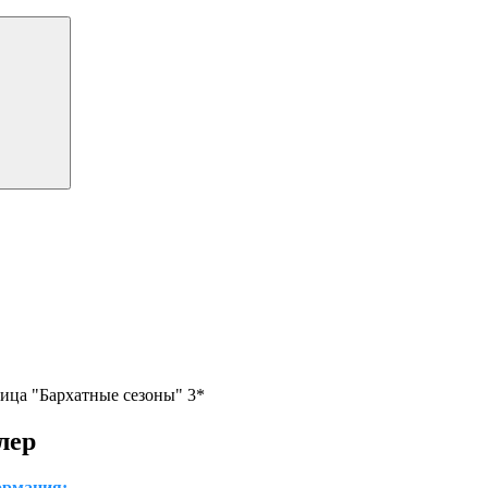
ица "Бархатные сезоны" 3*
лер
рмация: