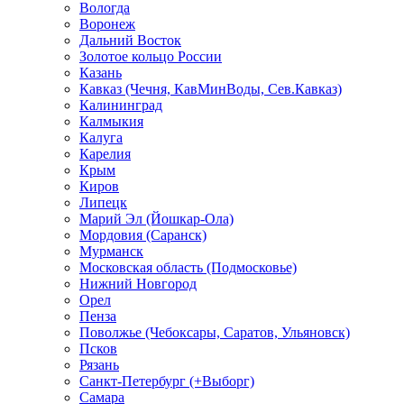
Вологда
Воронеж
Дальний Восток
Золотое кольцо России
Казань
Кавказ (Чечня, КавМинВоды, Сев.Кавказ)
Калининград
Калмыкия
Калуга
Карелия
Крым
Киров
Липецк
Марий Эл (Йошкар-Ола)
Мордовия (Саранск)
Мурманск
Московская область (Подмосковье)
Нижний Новгород
Орел
Пенза
Поволжье (Чебоксары, Саратов, Ульяновск)
Псков
Рязань
Санкт-Петербург (+Выборг)
Самара