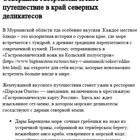
путешествие в край северных
деликатесов
В Мурманской области еда особенно вкусная. Каждое местное
блюдо – это колоритная история о суровом крае, где море
встречается с тундрой, а древние традиции переплетаются с
современной кухней. Поэтому, отправившись в
«Гастрономический вояж на Кольский полуостров»
(https://www.bigtranstour.ru/tours/tury-v-murmansk/sokrovishha-
leto.html), вы откроете для себя вкусы, которые невозможно
встретить больше нигде в мире.
Жемчужиной вкусного путешествия станет ужин в ресторане
«Царская Охота» — заведении, включенном в престижную
«Гастрономическую карту России». Здесь вас ждет
изысканное сет-меню, в котором морские деликатесы
соседствуют с дарами северной земли.
Дары Баренцева моря: сочные гребешки на ложе из
устричной травы, собранной на териберском берегу;
нежнейшее мясо краба, отваренное в морской воде;
свежайшие северные креветки суточного вылова.