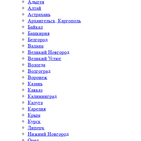
Адыгея
Алтай
Астрахань
Архангельск, Каргополь
Байкал
Башкирия
Белгород
Валаам
Великий Новгород
Великий Устюг
Вологда
Волгоград
Воронеж
Казань
Кавказ
Калининград
Калуга
Карелия
Крым
Курск
Липецк
Нижний Новгород
Орел