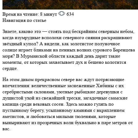
Время на чтение:
8 минут
634
Навигация по статье
Знаете, каково это — стоять под бескрайним северным небом,
когда изумрудные всполохи северного сияния раскрашивают
звёздный купол? А видели, как золотистое полуночное
солнце играет бликами на пенных волнах сурового Баренцева
моря? В Мурманской области каждый день дарит такие
моменты, от которых захватывает дух и бешено колотится
сердце.
На этом диком прекрасном севере вас ждут потрясающие
впечатления: величественные заснеженные Хибины с их
серебристыми склонами, уютные рыбацкие деревушки с
душистой ухой из свежайшей трески, загадочные саамские
капища среди вековых сосен. Здесь можно гулять по
пустынному берегу, усыпанному камнями с вкраплением
аметистов, и любоваться милыми тюленями, которые
выныривают из прозрачных волн буквально в паре метров от
вас.