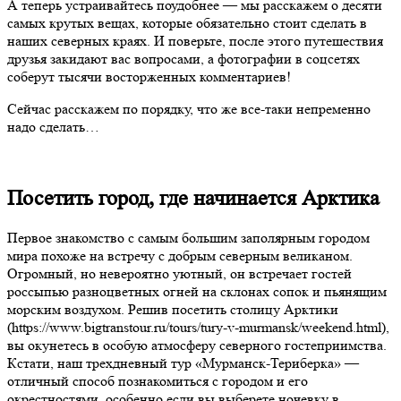
А теперь устраивайтесь поудобнее — мы расскажем о десяти
самых крутых вещах, которые обязательно стоит сделать в
наших северных краях. И поверьте, после этого путешествия
друзья закидают вас вопросами, а фотографии в соцсетях
соберут тысячи восторженных комментариев!
Сейчас расскажем по порядку, что же все-таки непременно
надо сделать…
Посетить город, где начинается Арктика
Первое знакомство с самым большим заполярным городом
мира похоже на встречу с добрым северным великаном.
Огромный, но невероятно уютный, он встречает гостей
россыпью разноцветных огней на склонах сопок и пьянящим
морским воздухом. Решив посетить столицу Арктики
(https://www.bigtranstour.ru/tours/tury-v-murmansk/weekend.html),
вы окунетесь в особую атмосферу северного гостеприимства.
Кстати, наш трехдневный тур «Мурманск-Териберка» —
отличный способ познакомиться с городом и его
окрестностями, особенно если вы выберете ночевку в