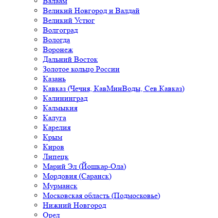
Валаам
Великий Новгород и Валдай
Великий Устюг
Волгоград
Вологда
Воронеж
Дальний Восток
Золотое кольцо России
Казань
Кавказ (Чечня, КавМинВоды, Сев.Кавказ)
Калининград
Калмыкия
Калуга
Карелия
Крым
Киров
Липецк
Марий Эл (Йошкар-Ола)
Мордовия (Саранск)
Мурманск
Московская область (Подмосковье)
Нижний Новгород
Орел