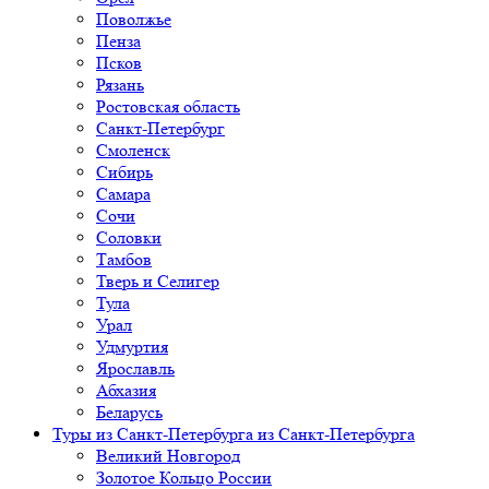
Поволжье
Пенза
Псков
Рязань
Ростовская область
Санкт-Петербург
Смоленск
Сибирь
Самара
Сочи
Соловки
Тамбов
Тверь и Селигер
Тула
Урал
Удмуртия
Ярославль
Абхазия
Беларусь
Туры из Санкт-Петербурга
из Санкт-Петербурга
Великий Новгород
Золотое Кольцо России